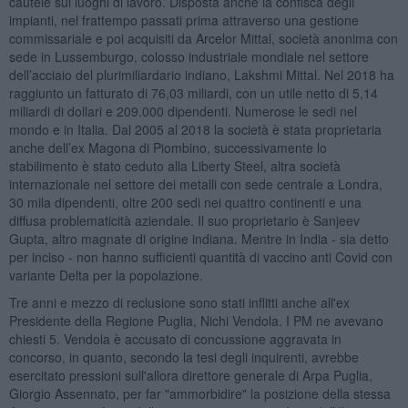
cautele sui luoghi di lavoro. Disposta anche la confisca degli
impianti, nel frattempo passati prima attraverso una gestione
commissariale e poi acquisiti da Arcelor Mittal, società anonima con
sede in Lussemburgo, colosso industriale mondiale nel settore
dell’acciaio del plurimiliardario indiano, Lakshmi Mittal. Nel 2018 ha
raggiunto un fatturato di 76,03 miliardi, con un utile netto di 5,14
miliardi di dollari e 209.000 dipendenti. Numerose le sedi nel
mondo e in Italia. Dal 2005 al 2018 la società è stata proprietaria
anche dell’ex Magona di Piombino, successivamente lo
stabilimento è stato ceduto alla Liberty Steel, altra società
internazionale nel settore dei metalli con sede centrale a Londra,
30 mila dipendenti, oltre 200 sedi nei quattro continenti e una
diffusa problematicità aziendale. Il suo proprietario è Sanjeev
Gupta, altro magnate di origine indiana. Mentre in India - sia detto
per inciso - non hanno sufficienti quantità di vaccino anti Covid con
variante Delta per la popolazione.
Tre anni e mezzo di reclusione sono stati inflitti anche all'ex
Presidente della Regione Puglia, Nichi Vendola. I PM ne avevano
chiesti 5. Vendola è accusato di concussione aggravata in
concorso, in quanto, secondo la tesi degli inquirenti, avrebbe
esercitato pressioni sull'allora direttore generale di Arpa Puglia,
Giorgio Assennato, per far "ammorbidire" la posizione della stessa