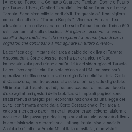
l'Ambiente: Peacelink, Comitato Quartiere Tamburi, Donne e Futuro
per Taranto Libera, Genitori Tarantini, LiberiAmo Taranto e Lovely
Taranto. Sono circa mille le parti civili. Tra queste c'è il consigliere
comunale della lista “Taranto Respira”, Vincenzo Fornaro, l’ex
allevatore - ora coltiva canapa - che subì l'abbattimento di circa 600
ovini contaminati dalla diossina.
«
E' il
giorno
- osserva -
in cui si
stabilirà dopo tredici anni chi ha ragione tra un manipolo di pazzi
sognatori che continuano a immaginare un futuro diverso»
.
La confisca degli impianti dell'area a caldo dell'ex Ilva di Taranto,
disposta dalla Corte d'Assise, non ha per ora alcun effetto
immediato sulla produzione e sull'attività del siderurgico di Taranto.
La confisca degli impianti è stata chiesta dai PM, ma essa sarà
operativa ed efficace solo a valle del giudizio definitivo della Corte
di Cassazione, mentre adesso si è solo al primo grado di giudizio.
Gli impianti di Taranto, quindi, restano sequestrati, ma con facoltà
d'uso agli attuali gestori della fabbrica. Gli impianti pugliesi sono
infatti ritenuti strategici per l'economia nazionale da una legge del
2012, confermata anche dalla Corte Costituzionale. Per area a
caldo si intendono parchi minerali, agglomerato, cokerie, altiforni e
acciaierie. Nel passaggio degli impianti dall'attuale proprietà di Ilva -
in amministrazione straordinaria - all'acquirente, cioè la società
Acciaierie d'Italia tra ArcelorMittal Italia e Invitalia, è previsto il