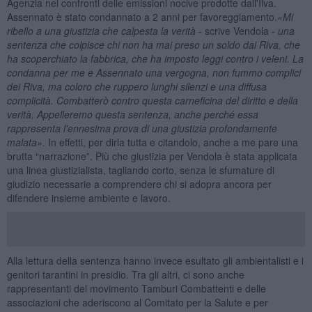
Agenzia nei confronti delle emissioni nocive prodotte dall'Ilva.
Assennato è stato condannato a 2 anni per favoreggiamento.
«
Mi
ribello a una giustizia che calpesta la verità
- scrive Vendola -
una
sentenza che colpisce chi non ha mai preso un soldo dai Riva, che
ha scoperchiato la fabbrica, che ha imposto leggi contro i veleni. La
condanna per me e Assennato una vergogna, non fummo complici
dei Riva, ma coloro che ruppero lunghi silenzi e una diffusa
complicità. Combatterò contro questa carneficina del diritto e della
verità. Appelleremo questa sentenza, anche perch
é
essa
rappresenta l'ennesima prova di una giustizia profondamente
malata».
In effetti, per dirla tutta e citandolo, anche a me pare una
brutta “narrazione”. Più che giustizia per Vendola è stata applicata
una linea giustizialista, tagliando corto, senza le sfumature di
giudizio necessarie a comprendere chi si adopra ancora per
difendere insieme ambiente e lavoro.
Alla lettura della sentenza hanno invece esultato gli ambientalisti e i
genitori tarantini in presidio. Tra gli altri, ci sono anche
rappresentanti del movimento Tamburi Combattenti e delle
associazioni che aderiscono al Comitato per la Salute e per