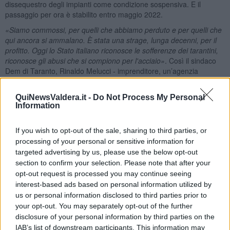
dissequestro degli impianti come condizione sospensiva. E il
passaggio per ora è stabilito entro maggio 2022.
«
Siamo commossi, per quelli che abbiamo perduto e per quelli che
qui ancora si ammalano. È stata una strage, lunga decenni, per il
profitto. Oggi lo Stato italiano riconosce le sofferenze dei tarantini,
riconosce gli abusi che si compiono per l'acciaio»
. Così il sindaco
Dem di Taranto, Rinaldo Melucci - imprenditore, un’agenzia
marittima di famiglia - dopo la lettura della sentenza del processo, a
cui ha assistito presentandosi in aula con la fascia tricolore.
QuiNewsValdera.it -
Do Not Process My Personal
«
Questa sentenza
- aggiunge -
è un macigno sulle azioni del
Information
Governo, non saremo un Paese credibile e giusto se all'interno del
Piano Nazionale di Ripresa e Resilienza, a partire dall'ex Ilva, non
If you wish to opt-out of the sale, sharing to third parties, or
avvieremo una vera transizione ecologica»
.
processing of your personal or sensitive information for
E il Presidente della Regione Puglia, Michele Emiliano, politico e
targeted advertising by us, please use the below opt-out
magistrato, ha commentato:
«
La giustizia ha finalmente fatto il suo
section to confirm your selection. Please note that after your
corso accertando che i cittadini di Taranto hanno dovuto subire
opt-out request is processed you may continue seeing
danni gravissimi da parte della gestione Ilva, facente capo alla
interest-based ads based on personal information utilized by
famiglia Riva. La sentenza è un punto di non ritorno che deve
us or personal information disclosed to third parties prior to
essere la guida per le decisioni che il Governo deve prendere con
your opt-out. You may separately opt-out of the further
urgenza sul destino degli impianti. Gli impianti a ciclo integrato, che
disclosure of your personal information by third parties on the
hanno determinato la morte di innumerevoli persone, tra le quali
IAB’s list of downstream participants. This information may
tanti bambini, devono essere chiusi per sempre e con grande