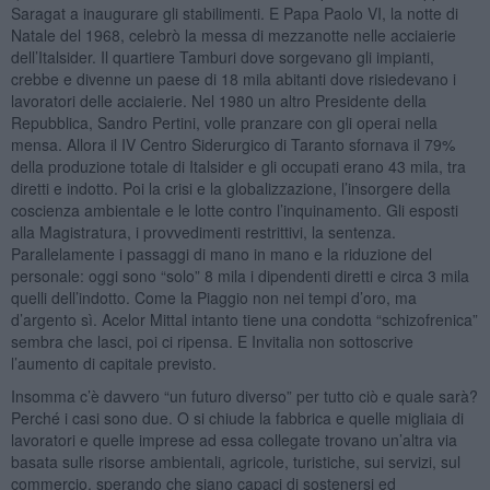
Saragat a inaugurare gli stabilimenti. E Papa Paolo VI, la notte di
Natale del 1968, celebrò la messa di mezzanotte nelle acciaierie
dell’Italsider. Il quartiere Tamburi dove sorgevano gli impianti,
crebbe e divenne un paese di 18 mila abitanti dove risiedevano i
lavoratori delle acciaierie. Nel 1980 un altro Presidente della
Repubblica, Sandro Pertini, volle pranzare con gli operai nella
mensa. Allora il IV Centro Siderurgico di Taranto sfornava il 79%
della produzione totale di Italsider e gli occupati erano 43 mila, tra
diretti e indotto. Poi la crisi e la globalizzazione, l’insorgere della
coscienza ambientale e le lotte contro l’inquinamento. Gli esposti
alla Magistratura, i provvedimenti restrittivi, la sentenza.
Parallelamente i passaggi di mano in mano e la riduzione del
personale: oggi sono “solo” 8 mila i dipendenti diretti e circa 3 mila
quelli dell’indotto. Come la Piaggio non nei tempi d’oro, ma
d’argento sì. Acelor Mittal intanto tiene una condotta “schizofrenica”
sembra che lasci, poi ci ripensa. E Invitalia non sottoscrive
l’aumento di capitale previsto.
Insomma c’è davvero “un futuro diverso” per tutto ciò e quale sarà?
Perché i casi sono due. O si chiude la fabbrica e quelle migliaia di
lavoratori e quelle imprese ad essa collegate trovano un’altra via
basata sulle risorse ambientali, agricole, turistiche, sui servizi, sul
commercio, sperando che siano capaci di sostenersi ed