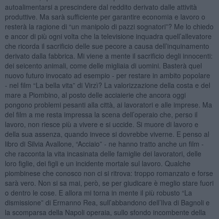
autoalimentarsi a prescindere dal reddito derivato dalle attività
produttive. Ma sarà sufficiente per garantire economia e lavoro o
resterà la ragione di “un manipolo di pazzi sognatori”? Me lo chiedo
e ancor di più ogni volta che la televisione inquadra quell’allevatore
che ricorda il sacrificio delle sue pecore a causa dell’inquinamento
derivato dalla fabbrica. Mi viene a mente il sacrificio degli innocenti:
dei seicento animali, come delle migliaia di uomini. Basterà quel
nuovo futuro invocato ad esempio - per restare in ambito popolare
- nel film “La bella vita” di Virzì? La valorizzazione della costa e del
mare a Piombino, al posto delle acciaierie che ancora oggi
pongono problemi pesanti alla città, ai lavoratori e alle imprese. Ma
del film a me resta impressa la scena dell’operaio che, perso il
lavoro, non riesce più a vivere e si uccide. Si muore di lavoro e
della sua assenza, quando invece si dovrebbe viverne. E penso al
libro di Silvia Avallone, “Acciaio” - ne hanno tratto anche un film -
che racconta la vita incasinata delle famiglie dei lavoratori, delle
loro figlie, dei figli e un incidente mortale sul lavoro. Qualche
piombinese che conosco non ci si ritrova: troppo romanzato e forse
sarà vero. Non si sa mai, però, se per giudicare è meglio stare fuori
o dentro le cose. E allora mi torna in mente il più robusto “La
dismissione” di Ermanno Rea, sull’abbandono dell’Ilva di Bagnoli e
la scomparsa della Napoli operaia, sullo sfondo incombente della