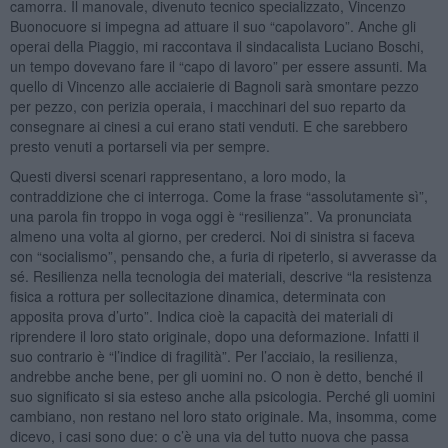
camorra. Il manovale, divenuto tecnico specializzato, Vincenzo
Buonocuore si impegna ad attuare il suo “capolavoro”. Anche gli
operai della Piaggio, mi raccontava il sindacalista Luciano Boschi,
un tempo dovevano fare il “capo di lavoro” per essere assunti. Ma
quello di Vincenzo alle acciaierie di Bagnoli sarà smontare pezzo
per pezzo, con perizia operaia, i macchinari del suo reparto da
consegnare ai cinesi a cui erano stati venduti. E che sarebbero
presto venuti a portarseli via per sempre.
Questi diversi scenari rappresentano, a loro modo, la
contraddizione che ci interroga. Come la frase “assolutamente sì”,
una parola fin troppo in voga oggi è “resilienza”. Va pronunciata
almeno una volta al giorno, per crederci. Noi di sinistra si faceva
con “socialismo”, pensando che, a furia di ripeterlo, si avverasse da
sé. Resilienza nella tecnologia dei materiali, descrive “la resistenza
fisica a rottura per sollecitazione dinamica, determinata con
apposita prova d’urto”. Indica cioè la capacità dei materiali di
riprendere il loro stato originale, dopo una deformazione. Infatti il
suo contrario è “l’indice di fragilità”. Per l’acciaio, la resilienza,
andrebbe anche bene, per gli uomini no. O non è detto, benché il
suo significato si sia esteso anche alla psicologia. Perché gli uomini
cambiano, non restano nel loro stato originale. Ma, insomma, come
dicevo, i casi sono due: o c’è una via del tutto nuova che passa