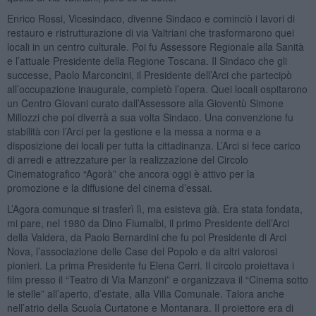
Enrico Rossi, Vicesindaco, divenne Sindaco e cominciò i lavori di
restauro e ristrutturazione di via Valtriani che trasformarono quei
locali in un centro culturale. Poi fu Assessore Regionale alla Sanità
e l’attuale Presidente della Regione Toscana. Il Sindaco che gli
successe, Paolo Marconcini, il Presidente dell’Arci che partecipò
all’occupazione inaugurale, completò l’opera. Quei locali ospitarono
un Centro Giovani curato dall’Assessore alla Gioventù Simone
Millozzi che poi diverrà a sua volta Sindaco. Una convenzione fu
stabilità con l’Arci per la gestione e la messa a norma e a
disposizione dei locali per tutta la cittadinanza. L’Arci si fece carico
di arredi e attrezzature per la realizzazione del Circolo
Cinematografico “Agorà” che ancora oggi è attivo per la
promozione e la diffusione del cinema d’essai.
L’Agora comunque si trasferì lì, ma esisteva già. Era stata fondata,
mi pare, nel 1980 da Dino Fiumalbi, il primo Presidente dell’Arci
della Valdera, da Paolo Bernardini che fu poi Presidente di Arci
Nova, l’associazione delle Case del Popolo e da altri valorosi
pionieri. La prima Presidente fu Elena Cerri. Il circolo proiettava i
film presso il “Teatro di Via Manzoni” e organizzava il “Cinema sotto
le stelle” all’aperto, d’estate, alla Villa Comunale. Talora anche
nell’atrio della Scuola Curtatone e Montanara. Il proiettore era di