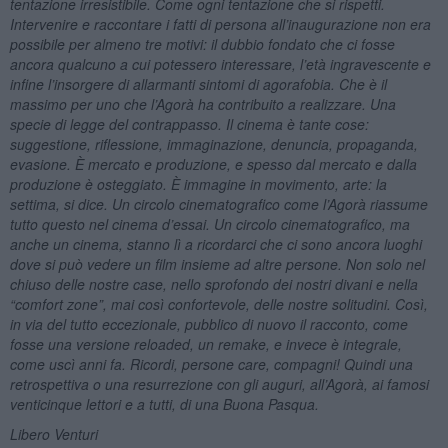
tentazione irresistibile. Come ogni tentazione che si rispetti.
Intervenire e raccontare i fatti di persona all’inaugurazione non era
possibile per almeno tre motivi: il dubbio fondato che ci fosse
ancora qualcuno a cui potessero interessare, l’età ingravescente e
infine l’insorgere di allarmanti sintomi di agorafobia. Che è il
massimo per uno che l’Agorà ha contribuito a realizzare. Una
specie di legge del contrappasso. Il cinema è tante cose:
suggestione, riflessione, immaginazione, denuncia, propaganda,
evasione. È mercato e produzione, e spesso dal mercato e dalla
produzione è osteggiato. È immagine in movimento, arte: la
settima, si dice. Un circolo cinematografico come l’Agorà riassume
tutto questo nel cinema d
’
essai. Un circolo cinematografico, ma
anche un cinema, stanno lì a ricordarci che ci sono ancora luoghi
dove si può vedere un film insieme ad altre persone. Non solo nel
chiuso delle nostre case, nello sprofondo dei nostri divani e nella
“
comfort zone
”, mai così confortevole, delle nostre solitudini. Così,
in via del tutto eccezionale, pubblico di nuovo il racconto, come
fosse una versione reloaded, un remake, e invece è integrale,
come uscì anni fa. Ricordi, persone care, compagni! Quindi una
retrospettiva o una resurrezione con gli auguri, all’Agorà, ai famosi
venticinque lettori e a tutti, di una Buona Pasqua.
Libero Venturi