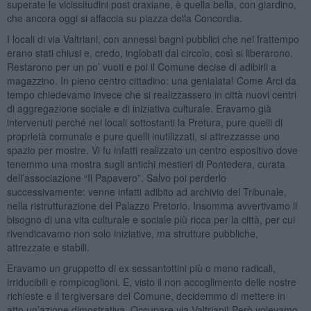
superate le vicissitudini post craxiane, è quella bella, con giardino,
che ancora oggi si affaccia su piazza della Concordia.
I locali di via Valtriani, con annessi bagni pubblici che nel frattempo
erano stati chiusi e, credo, inglobati dal circolo, così si liberarono.
Restarono per un po’ vuoti e poi il Comune decise di adibirli a
magazzino. In pieno centro cittadino: una genialata! Come Arci da
tempo chiedevamo invece che si realizzassero in città nuovi centri
di aggregazione sociale e di iniziativa culturale. Eravamo già
intervenuti perché nei locali sottostanti la Pretura, pure quelli di
proprietà comunale e pure quelli inutilizzati, si attrezzasse uno
spazio per mostre. Vi fu infatti realizzato un centro espositivo dove
tenemmo una mostra sugli antichi mestieri di Pontedera, curata
dell’associazione “Il Papavero”. Salvo poi perderlo
successivamente: venne infatti adibito ad archivio del Tribunale,
nella ristrutturazione del Palazzo Pretorio. Insomma avvertivamo il
bisogno di una vita culturale e sociale più ricca per la città, per cui
rivendicavamo non solo iniziative, ma strutture pubbliche,
attrezzate e stabili.
Eravamo un gruppetto di ex sessantottini più o meno radicali,
irriducibili e rompicoglioni. E, visto il non accoglimento delle nostre
richieste e il tergiversare del Comune, decidemmo di mettere in
atto un’azione dimostrativa. Occupare via Valtriani! Però volevamo