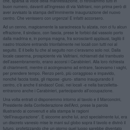
che, sparsa la voce della manifestazione, ci ritrovammo tutti in
buon numero, davanti all’ingresso di via Valtriani, non prima però di
aver avvisato la stampa dell’imminente inaugurazione del nuovo
centro. Che venissero con urgenza! E infatti accorsero.
Ad un cenno, magicamente la saracinesca fu alzata, non ci fu alcun
effrazione, il sindaco, con fascia, prese le forbici dal vassoio porto
dalla madrina e, in pompa magna, fra scroscianti applausi, tagliò il
nastro tricolore entrando trionfalmente nei locali con tutti noi al
seguito. E il bello fu che al seguito non c’eravamo solo noi. Dalla
locale caserma, prospiciente via Valtriani, richiamati dal trambusto
dell’assembramento, erano accorsi i Carabinieri. Alla loro richiesta
di chiarimenti, mentre ci accingevamo ad entrare, facevamo i vaghi,
per prendere tempo. Renzo però, più coraggioso e impavido,
nonché faccia tosta, gli rispose -giuro- stiamo inaugurando il
centro, c’è anche il sindaco! Così, nei locali -e nella barzelletta-
entrarono anche i Carabinieri, partecipando all’occupazione.
Una volta entrati ci disponemmo intorno al tavolo e il Marconcini,
Presidente della Confederazione dell’Arci, prese la parola
illustrando ai convenuti e alla stampa le ragioni
“dell’inaugurazione”. E siccome anche lui, anzi specialmente lui, era
un discreto vanesio mise le mani sul globo sopra il tavolo e divinò il
futuro, profetizzando che un giorno quel luogo sarebbe diventato