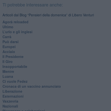
Ti potrebbe interessare anche:
Articoli dal Blog “Pensieri della domenica” di Libero Venturi
​Agorà reloaded
Ultimo
​L’urlo e gli inglesi
Carrà
Può darsi
Europei
Acciaio
Il Presidente
​Il Giro
Insopportabile
​Mentre
Luana
​Ci vuole Fedez
​Cronaca di un vaccino annunciato
​Liberazione
Esternazioni
Vaxzevria
Nazionali
​Ricorrenze e celebrazioni