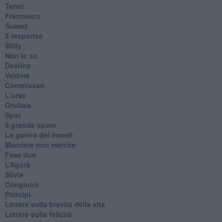
Tenet
Francesco
Suarez
​Il responso
Willy
Non lo so
Destino
Valdera
Commissari
L'orso
Grullaia
Spot
​Il grande vuoto
​La guerra dei mondi
Marciare non marcire
Fase due
L’Agorà
Silvia
Congiunti
Principi
​Lettera sulla brevità della vita
​Lettera sulla felicità