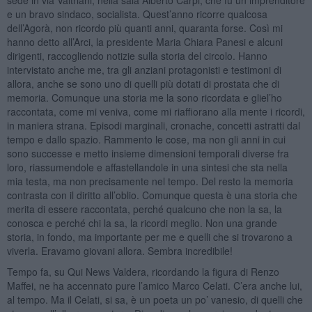
e un bravo sindaco, socialista. Quest’anno ricorre qualcosa
dell’Agorà, non ricordo più quanti anni, quaranta forse. Così mi
hanno detto all’Arci, la presidente Maria Chiara Panesi e alcuni
dirigenti, raccogliendo notizie sulla storia del circolo. Hanno
intervistato anche me, tra gli anziani protagonisti e testimoni di
allora, anche se sono uno di quelli più dotati di prostata che di
memoria. Comunque una storia me la sono ricordata e gliel’ho
raccontata, come mi veniva, come mi riaffiorano alla mente i ricordi,
in maniera strana. Episodi marginali, cronache, concetti astratti dal
tempo e dallo spazio. Rammento le cose, ma non gli anni in cui
sono successe e metto insieme dimensioni temporali diverse fra
loro, riassumendole e affastellandole in una sintesi che sta nella
mia testa, ma non precisamente nel tempo. Del resto la memoria
contrasta con il diritto all’oblio. Comunque questa è una storia che
merita di essere raccontata, perché qualcuno che non la sa, la
conosca e perché chi la sa, la ricordi meglio. Non una grande
storia, in fondo, ma importante per me e quelli che si trovarono a
viverla. Eravamo giovani allora. Sembra incredibile!
Tempo fa, su Qui News Valdera, ricordando la figura di Renzo
Maffei, ne ha accennato pure l’amico Marco Celati. C’era anche lui,
al tempo. Ma il Celati, si sa, è un poeta un po’ vanesio, di quelli che