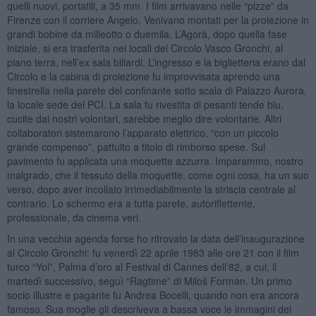
quelli nuovi, portatili, a 35 mm. I film arrivavano nelle “pizze” da
Firenze con il corriere Angelo. Venivano montati per la proiezione in
grandi bobine da milleotto o duemila. L’Agorà, dopo quella fase
iniziale, si era trasferita nei locali del Circolo Vasco Gronchi, al
piano terra, nell’ex sala biliardi. L’ingresso e la biglietteria erano dal
Circolo e la cabina di proiezione fu improvvisata aprendo una
finestrella nella parete del confinante sotto scala di Palazzo Aurora,
la locale sede del PCI. La sala fu rivestita di pesanti tende blu,
cucite dai nostri volontari, sarebbe meglio dire volontarie. Altri
collaboratori sistemarono l’apparato elettrico, “con un piccolo
grande compenso”, pattuito a titolo di rimborso spese. Sul
pavimento fu applicata una moquette azzurra. Imparammo, nostro
malgrado, che il tessuto della moquette, come ogni cosa, ha un suo
verso, dopo aver incollato irrimediabilmente la striscia centrale al
contrario. Lo schermo era a tutta parete, autoriflettente,
professionale, da cinema veri.
In una vecchia agenda forse ho ritrovato la data dell’inaugurazione
al Circolo Gronchi: fu venerdì 22 aprile 1983 alle ore 21 con il film
turco “Yol”, Palma d’oro al Festival di Cannes dell’82, a cui, il
martedì successivo, seguì “Ragtime” di Miloš Forman. Un primo
socio illustre e pagante fu Andrea Bocelli, quando non era ancora
famoso. Sua moglie gli descriveva a bassa voce le immagini dei