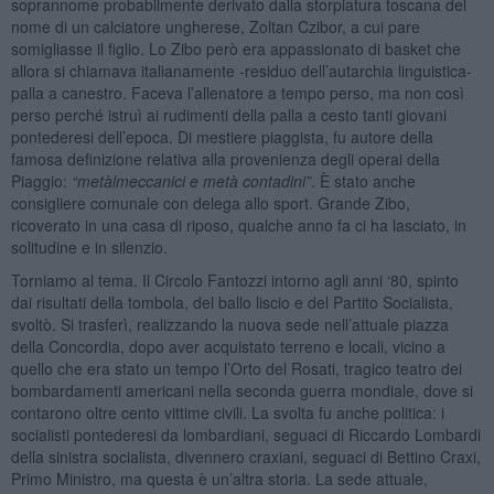
soprannome probabilmente derivato dalla storpiatura toscana del
nome di un calciatore ungherese, Zoltan Czibor, a cui pare
somigliasse il figlio. Lo Zibo però era appassionato di basket che
allora si chiamava italianamente -residuo dell’autarchia linguistica-
palla a canestro. Faceva l’allenatore a tempo perso, ma non così
perso perché istruì ai rudimenti della palla a cesto tanti giovani
pontederesi dell’epoca. Di mestiere piaggista, fu autore della
famosa definizione relativa alla provenienza degli operai della
Piaggio:
“metàlmeccanici e metà contadini”
. È stato anche
consigliere comunale con delega allo sport. Grande Zibo,
ricoverato in una casa di riposo, qualche anno fa ci ha lasciato, in
solitudine e in silenzio.
Torniamo al tema. Il Circolo Fantozzi intorno agli anni ‘80, spinto
dai risultati della tombola, del ballo liscio e del Partito Socialista,
svoltò. Si trasferì, realizzando la nuova sede nell’attuale piazza
della Concordia, dopo aver acquistato terreno e locali, vicino a
quello che era stato un tempo l’Orto del Rosati, tragico teatro dei
bombardamenti americani nella seconda guerra mondiale, dove si
contarono oltre cento vittime civili. La svolta fu anche politica: i
socialisti pontederesi da lombardiani, seguaci di Riccardo Lombardi
della sinistra socialista, divennero craxiani, seguaci di Bettino Craxi,
Primo Ministro, ma questa è un’altra storia. La sede attuale,