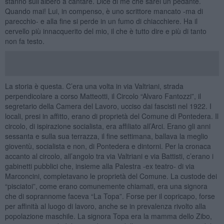
stanno sull’albero a cantare. Dice di me che sarei un pedante.
Quando mai! Lui, in compenso, è uno scrittore mancato -ma di
parecchio- e alla fine si perde in un fumo di chiacchiere. Ha il
cervello più innacquerito del mio, il che è tutto dire e più di tanto
non fa testo.
La storia è questa. C’era una volta in via Valtriani, strada
perpendicolare a corso Matteotti, il Circolo “Alvaro Fantozzi”, il
segretario della Camera del Lavoro, ucciso dai fascisti nel 1922. I
locali, presi in affitto, erano di proprietà del Comune di Pontedera. Il
circolo, di ispirazione socialista, era affiliato all’Arci. Erano gli anni
sessanta e sulla sua terrazza, il fine settimana, ballava la meglio
gioventù, socialista e non, di Pontedera e dintorni. Per la cronaca
accanto al circolo, all’angolo tra via Valtriani e via Battisti, c’erano i
gabinetti pubblici che, insieme alla Palestra -ex teatro- di via
Marconcini, completavano le proprietà del Comune. La custode dei
“pisciatoi”, come erano comunemente chiamati, era una signora
che di soprannome faceva “La Topa”. Forse per il copricapo, forse
per affinità al luogo di lavoro, anche se in prevalenza rivolto alla
popolazione maschile. La signora Topa era la mamma dello Zibo,