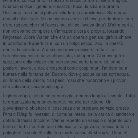
Quando si dice il genio e lo scazzo! Ecco, la sala era pronta.
Uscimmo, ma non si poteva chiudere la saracinesca. Saremmo
rimasti chiusi fuori. Né potevamo avere la chiave per rientrare, non
c’era ragione che noi l’avessimo, chi ce l’aveva data? D’altra parte,
non volevamo compiere un’infrazione vera e propria, forzando
l’ingresso. Allora Walter, che era un operaio geniale, girò la chiave
in posizione di apertura e, con un colpo secco -zac- la spezzò
dentro la serratura. A qualcuno doveva essersi rotta... La
saracinesca così rimase abbassata, ma aperta. Ci consegnò lo
spezzone della chiave che non poteva certo tenere lui, pena il
posto di lavoro, e noi, circospetti come cospiratori, l’andammo a
buttare nella fontana del Duomo, dove giacque celata sott’acqua,
sul fondo della vasca, tra i pesci rossi che nuotavano e i piccioni
che volavano, cacandoci sopra.
Il giorno dopo, nel primo pomeriggio, demmo luogo all’evento. Tutto
fu organizzato spontaneamente, ma alla perfezione. Un
giovanissimo obiettore di coscienza che prestava servizio presso
l’Arci o l’Uisp fu investito, di comune intesa, della carica di sindaco e
dotato di fascia tricolore. Venne reperito un vassoio d’argento con
tanto di forbici portato dalla Monica, altra giovane, messa tutta in
ghingheri in veste di valletta o madrina che dir si voglia. Dopo di