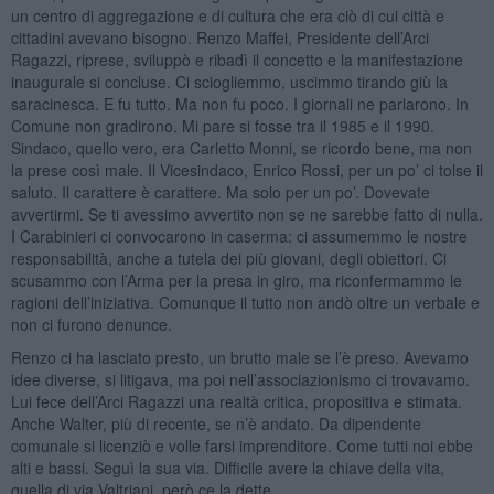
un centro di aggregazione e di cultura che era ciò di cui città e
cittadini avevano bisogno. Renzo Maffei, Presidente dell’Arci
Ragazzi, riprese, sviluppò e ribadì il concetto e la manifestazione
inaugurale si concluse. Ci sciogliemmo, uscimmo tirando giù la
saracinesca. E fu tutto. Ma non fu poco. I giornali ne parlarono. In
Comune non gradirono. Mi pare si fosse tra il 1985 e il 1990.
Sindaco, quello vero, era Carletto Monni, se ricordo bene, ma non
la prese così male. Il Vicesindaco, Enrico Rossi, per un po’ ci tolse il
saluto. Il carattere è carattere. Ma solo per un po’. Dovevate
avvertirmi. Se ti avessimo avvertito non se ne sarebbe fatto di nulla.
I Carabinieri ci convocarono in caserma: ci assumemmo le nostre
responsabilità, anche a tutela dei più giovani, degli obiettori. Ci
scusammo con l’Arma per la presa in giro, ma riconfermammo le
ragioni dell’iniziativa. Comunque il tutto non andò oltre un verbale e
non ci furono denunce.
Renzo ci ha lasciato presto, un brutto male se l’è preso. Avevamo
idee diverse, si litigava, ma poi nell’associazionismo ci trovavamo.
Lui fece dell’Arci Ragazzi una realtà critica, propositiva e stimata.
Anche Walter, più di recente, se n’è andato. Da dipendente
comunale si licenziò e volle farsi imprenditore. Come tutti noi ebbe
alti e bassi. Seguì la sua via. Difficile avere la chiave della vita,
quella di via Valtriani, però ce la dette.