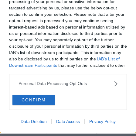
rincorrono nella mente, in un grande zibaldone. Non tutto ciò che è
processing of your personal or sensitive information for
stato resta, né si ricorda. Nemmeno tutto è degno di memoria. Ma
targeted advertising by us, please use the below opt-out
qualcosa -mi sarebbe piaciuto dire molto- rimane e ancora va
section to confirm your selection. Please note that after your
avanti. Non so se questo ci insegna sempre come fare. A volte lo
opt-out request is processed you may continue seeing
credo, a volte no. Però forse rimane il fatto che, a nostro modo,
interest-based ads based on personal information utilized by
fummo gruppo dirigente e non perché ne abbiamo avuto il potere.
us or personal information disclosed to third parties prior to
O non solo per questo, per chi potere ne ha avuto, ha pensato di
your opt-out. You may separately opt-out of the further
averlo oppure se n’è illuso. No. Per un’altra fondamentale ragione:
disclosure of your personal information by third parties on the
perché non eravamo solo meri dispensatori di servizi. Siamo stati
IAB’s list of downstream participants. This information may
critica. Partecipazione. E costruzione di cambiamento.
also be disclosed by us to third parties on the
IAB’s List of
Buon compleanno Agorà! Quali che siano gli anni, che del resto a
Downstream Participants
that may further disclose it to other
una signora non si chiedono mai. Buona domenica e buona
third parties.
fortuna.
Personal Data Processing Opt Outs
Libero Venturi
Pontedera, maggio 2020
CONFIRM
_____________________
In questi giorni il Comune di Pontedera e l’Arci hanno riaperto
l’Agorà, dopo i lavori di restauro svolti nella sede di Via Valtriani.
Data Deletion
Data Access
Privacy Policy
Riproporre questo racconto, uscito anni fa nella rubrica “Pensieri
della Domenica”, sulla preistoria e la storia dell’Agorà è stata una