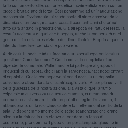
farlo con un certo stile, con un’estetica movimentista e non con un
bieco e brutale atto di forza. Così pensammo ad un’inaugurazione
mascherata. Ovviamente mi rendo conto di stare descrivendo la
dinamica di un reato, ma sono passati così tanti anni che ormai
tutto sarà andato in prescrizione. Già all’epoca dei fatti, del resto, la
cosa fu acchetata e, quel che è peggio, anche la memoria di quel
gesto è finita nella prescrizione del dimenticatoio. Proprio a questo
intendo rimediare, per ciò che può valere.
Andò così. In pochi e fidati, facemmo un sopralluogo nei locali in
questione. Come facemmo? Con la convinta complicità di un
dipendente comunale, Walter, anche lui partecipe al gruppo di
irriducibili di cui sopra, che ci aprì la saracinesca, facendoci entrare
di soppiatto. Quello che apparve ai nostri occhi fu un deposito
polveroso e abbandonato di cianfrusaglie varie. Ancor più convinti
della giustezza della nostra azione, alla vista di quell’arruffio
colpevole in cui versava tale spazio cittadino, ci mettemmo di
buona lena a sistemare il tutto un po’ alla meglio. Trovammo, lì
abbandonato, un tavolo claudicante e lo mettemmo al centro della
sala, vi disponemmo intorno delle sedie sgangherate che erano
stipate alla rinfusa in una stanza e, per dare un tocco di
esoterismo, prendemmo il globo di un portalampade giacente in
terra e lo collocammo in mezzo al tavolo, a mo’ di sfera magica.