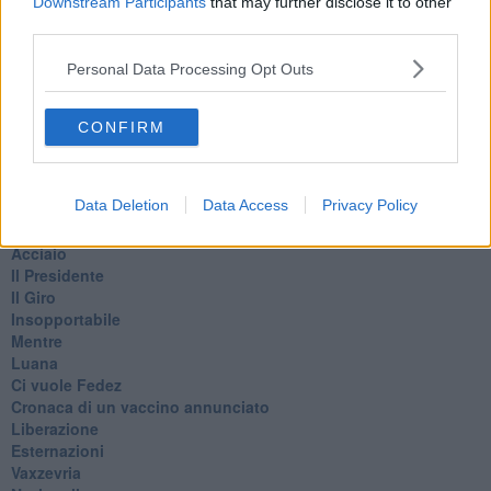
Downstream Participants
that may further disclose it to other
Basta cliccare
QUI
third parties.
Ti potrebbe interessare anche:
Personal Data Processing Opt Outs
Articoli dal Blog “Pensieri della domenica” di Libero Venturi
​Agorà reloaded
CONFIRM
Ultimo
​L’urlo e gli inglesi
Carrà
Data Deletion
Data Access
Privacy Policy
Può darsi
Europei
Acciaio
Il Presidente
​Il Giro
Insopportabile
​Mentre
Luana
​Ci vuole Fedez
​Cronaca di un vaccino annunciato
​Liberazione
Esternazioni
Vaxzevria