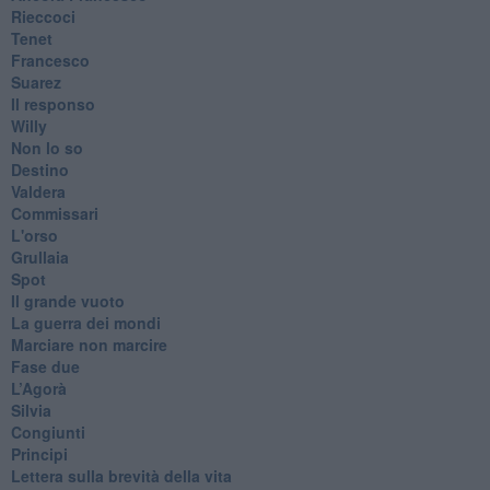
Rieccoci
Tenet
Francesco
Suarez
​Il responso
Willy
Non lo so
Destino
Valdera
Commissari
L'orso
Grullaia
Spot
​Il grande vuoto
​La guerra dei mondi
Marciare non marcire
Fase due
L’Agorà
Silvia
Congiunti
Principi
​Lettera sulla brevità della vita