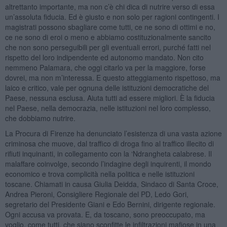
altrettanto importante, ma non c’è chi dica di nutrire verso di essa
un’assoluta fiducia. Ed è giusto e non solo per ragioni contingenti. I
magistrati possono sbagliare come tutti, ce ne sono di ottimi e no,
ce ne sono di eroi o meno e abbiamo costituzionalmente sancito
che non sono perseguibili per gli eventuali errori, purché fatti nel
rispetto del loro indipendente ed autonomo mandato. Non cito
nemmeno Palamara, che oggi citarlo va per la maggiore, forse
dovrei, ma non m’interessa. E questo atteggiamento rispettoso, ma
laico e critico, vale per ognuna delle istituzioni democratiche del
Paese, nessuna esclusa. Aiuta tutti ad essere migliori. È la fiducia
nel Paese, nella democrazia, nelle istituzioni nel loro complesso,
che dobbiamo nutrire.
La Procura di Firenze ha denunciato l’esistenza di una vasta azione
criminosa che muove, dal traffico di droga fino al traffico illecito di
rifiuti inquinanti, in collegamento con la ‘Ndrangheta calabrese. Il
malaffare coinvolge, secondo l’indagine degli inquirenti, il mondo
economico e trova complicità nella politica e nelle istituzioni
toscane. Chiamati in causa Giulia Deidda, Sindaco di Santa Croce,
Andrea Pieroni, Consigliere Regionale del PD, Ledo Gori,
segretario del Presidente Giani e Edo Bernini, dirigente regionale.
Ogni accusa va provata. E, da toscano, sono preoccupato, ma
voglio, come tutti, che siano sconfitte le infiltrazioni mafiose in una