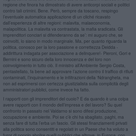
regione che finora ha dimostrato di avere anticorpi sociali e politici
contro tali crimini. Bene. Però, sempre da toscano, respingo
l’eventuale automatica applicazione di un cliché ricavato
dall’esperienza di altre regioni: malavita, malaeconomia,
malapolitica. La malavita va contrastata, la mafia sradicata. Gli
imprenditori conciari si difenderanno da se’: mi auguro che, se
coinvolti, lo siano in modo marginale. Ma, per quanto riguarda la
politica, conosco per la loro passione e correttezza Deidda -
addirittura indagata per associazione a delinquere!- Pieroni, Gori e
Bernini e sono sicuro della loro innocenza e del loro non
coinvolgimento in tutto ciò. Il ministro all’Ambiente Sergio Costa,
pentastellato, fa bene ad approvare l’azione contro il traffico di rifiuti
contaminati, l’inquinamento e le infiltrazioni della ‘Ndrangheta, ma
non ad esprimersi con certezza giustizialista sulla complicità degli
amministratori pubblici, come invece ha fatto.
I rapporti con gli imprenditori del cuoio? E da quando è una colpa
avere rapporti con il mondo dell’impresa e del lavoro? Su quel
confronto in passato nel Valdarno si sono difesi produzione,
occupazione e ambiente. Poi se c’è chi ha sbagliato, paghi, ma
senza fare di tutta l’erba un fascio. Gli stessi finanziamenti privati
alla politica sono consentiti e regolati in un Paese che ha voluto a
furor di popolo abolire quelli pubblici che altrove, in Europa, con