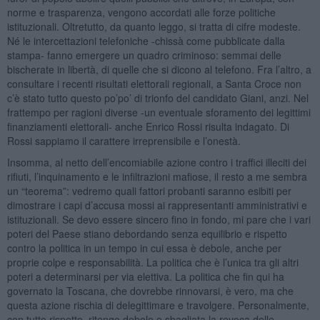
norme e trasparenza, vengono accordati alle forze politiche
istituzionali. Oltretutto, da quanto leggo, si tratta di cifre modeste.
Né le intercettazioni telefoniche -chissà come pubblicate dalla
stampa- fanno emergere un quadro criminoso: semmai delle
bischerate in libertà, di quelle che si dicono al telefono. Fra l’altro, a
consultare i recenti risultati elettorali regionali, a Santa Croce non
c’è stato tutto questo po’po’ di trionfo del candidato Giani, anzi. Nel
frattempo per ragioni diverse -un eventuale sforamento dei legittimi
finanziamenti elettorali- anche Enrico Rossi risulta indagato. Di
Rossi sappiamo il carattere irreprensibile e l’onestà.
Insomma, al netto dell’encomiabile azione contro i traffici illeciti dei
rifiuti, l’inquinamento e le infiltrazioni mafiose, il resto a me sembra
un “teorema”: vedremo quali fattori probanti saranno esibiti per
dimostrare i capi d’accusa mossi ai rappresentanti amministrativi e
istituzionali. Se devo essere sincero fino in fondo, mi pare che i vari
poteri del Paese stiano debordando senza equilibrio e rispetto
contro la politica in un tempo in cui essa è debole, anche per
proprie colpe e responsabilità. La politica che è l’unica tra gli altri
poteri a determinarsi per via elettiva. La politica che fin qui ha
governato la Toscana, che dovrebbe rinnovarsi, è vero, ma che
questa azione rischia di delegittimare e travolgere. Personalmente,
con tutto rispetto, ritengo debole e sbagliata la revoca delle