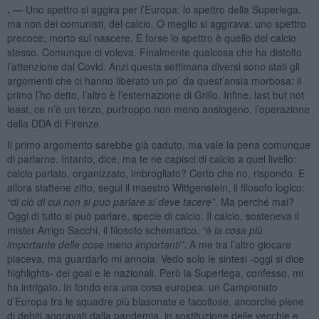
. —
Uno spettro si aggira per l’Europa: lo spettro della Superlega,
ma non dei comunisti, del calcio. O meglio si aggirava: uno spettro
precoce, morto sul nascere. E forse lo spettro è quello del calcio
stesso. Comunque ci voleva. Finalmente qualcosa che ha distolto
l’attenzione dal Covid. Anzi questa settimana diversi sono stati gli
argomenti che ci hanno liberato un po’ da quest’ansia morbosa: il
primo l’ho detto, l’altro è l’esternazione di Grillo. Infine, last but not
least, ce n’è un terzo, purtroppo non meno ansiogeno, l’operazione
della DDA di Firenze.
Il primo argomento sarebbe già caduto, ma vale la pena comunque
di parlarne. Intanto, dice, ma te ne capisci di calcio a quel livello:
calcio parlato, organizzato, imbrogliato? Certo che no, rispondo. E
allora stattene zitto, segui il maestro Wittgenstein, il filosofo logico:
“di ciò di cui non si può parlare si deve tacere”
. Ma perché mai?
Oggi di tutto si può parlare, specie di calcio. Il calcio, sosteneva il
mister Arrigo Sacchi, il filosofo schematico,
“è la cosa più
importante delle cose meno importanti”
. A me tra l’altro giocare
piaceva, ma guardarlo mi annoia. Vedo solo le sintesi -oggi si dice
highlights- dei goal e le nazionali. Però la Superlega, confesso, mi
ha intrigato. In fondo era una cosa europea: un Campionato
d’Europa fra le squadre più blasonate e facoltose, ancorché piene
di debiti aggravati dalla pandemia, in sostituzione delle vecchie e