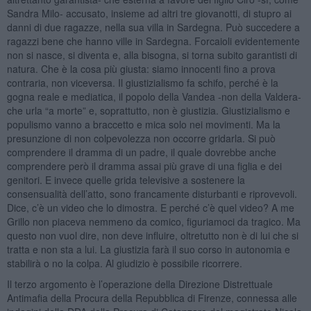
Sandra Milo- accusato, insieme ad altri tre giovanotti, di stupro ai
danni di due ragazze, nella sua villa in Sardegna. Può succedere a
ragazzi bene che hanno ville in Sardegna. Forcaioli evidentemente
non si nasce, si diventa e, alla bisogna, si torna subito garantisti di
natura. Che è la cosa più giusta: siamo innocenti fino a prova
contraria, non viceversa. Il giustizialismo fa schifo, perché è la
gogna reale e mediatica, il popolo della Vandea -non della Valdera-
che urla “a morte” e, soprattutto, non è giustizia. Giustizialismo e
populismo vanno a braccetto e mica solo nei movimenti. Ma la
presunzione di non colpevolezza non occorre gridarla. Si può
comprendere il dramma di un padre, il quale dovrebbe anche
comprendere però il dramma assai più grave di una figlia e dei
genitori. E invece quelle grida televisive a sostenere la
consensualità dell’atto, sono francamente disturbanti e riprovevoli.
Dice, c’è un video che lo dimostra. E perché c’è quel video? A me
Grillo non piaceva nemmeno da comico, figuriamoci da tragico. Ma
questo non vuol dire, non deve influire, oltretutto non è di lui che si
tratta e non sta a lui. La giustizia farà il suo corso in autonomia e
stabilirà o no la colpa. Al giudizio è possibile ricorrere.
Il terzo argomento è l’operazione della Direzione Distrettuale
Antimafia della Procura della Repubblica di Firenze, connessa alle