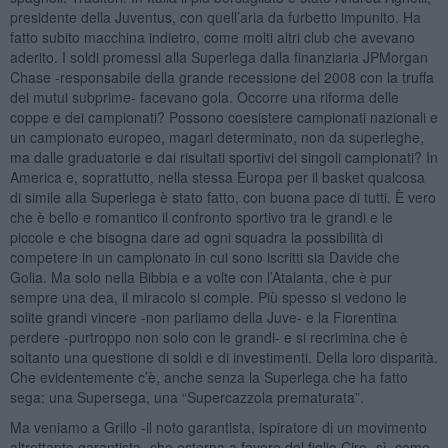
presidente della Juventus, con quell’aria da furbetto impunito. Ha
fatto subito macchina indietro, come molti altri club che avevano
aderito. I soldi promessi alla Superlega dalla finanziaria JPMorgan
Chase -responsabile della grande recessione del 2008 con la truffa
dei mutui subprime- facevano gola. Occorre una riforma delle
coppe e dei campionati? Possono coesistere campionati nazionali e
un campionato europeo, magari determinato, non da superleghe,
ma dalle graduatorie e dai risultati sportivi dei singoli campionati? In
America e, soprattutto, nella stessa Europa per il basket qualcosa
di simile alla Superlega è stato fatto, con buona pace di tutti. È vero
che è bello e romantico il confronto sportivo tra le grandi e le
piccole e che bisogna dare ad ogni squadra la possibilità di
competere in un campionato in cui sono iscritti sia Davide che
Golia. Ma solo nella Bibbia e a volte con l’Atalanta, che è pur
sempre una dea, il miracolo si compie. Più spesso si vedono le
solite grandi vincere -non parliamo della Juve- e la Fiorentina
perdere -purtroppo non solo con le grandi- e si recrimina che è
soltanto una questione di soldi e di investimenti. Della loro disparità.
Che evidentemente c’è, anche senza la Superlega che ha fatto
sega: una Supersega, una “Supercazzola prematurata”.
Ma veniamo a Grillo -il noto garantista, ispiratore di un movimento
altrettanto garantista- che esterna a favore del figlio Ciro -sì, come