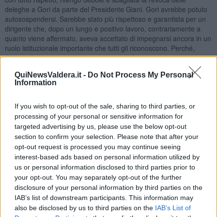
deleghe a Gori da parte del Presidente Giani. Gori avrebbe potuto
autosospendersi. Sarebbe stato più rispettoso e garantista per un
dirigente che, dopo un lungo e positivo lavoro, contrariamente a
quanto viene affermato, aveva accettato di impegnarsi ancora in un
ruolo istituzionale importante che tutti gli riconoscono. Perché,
senza urla e strepiti, noi siamo garantisti davvero e non
giustizialisti. E abbiamo fiducia nelle persone capaci e perbene.
QuiNewsValdera.it -
Do Not Process My Personal
Ecco, l’ho detto e mi sento liberato. Evviva il 25 aprile, Festa della
Information
Liberazione! Speriamo di liberarci anche dal virus. Buona domenica
e buona fortuna.
If you wish to opt-out of the sale, sharing to third parties, or
Pontedera, 25 aprile 2021
processing of your personal or sensitive information for
Libero Venturi
targeted advertising by us, please use the below opt-out
section to confirm your selection. Please note that after your
opt-out request is processed you may continue seeing
interest-based ads based on personal information utilized by
us or personal information disclosed to third parties prior to
your opt-out. You may separately opt-out of the further
disclosure of your personal information by third parties on the
Se vuoi leggere le notizie principali della Toscana iscriviti alla
Newsletter QUInews - ToscanaMedia.
Arriva gratis tutti i giorni
IAB’s list of downstream participants. This information may
alle 20:00 direttamente nella tua casella di posta.
also be disclosed by us to third parties on the
IAB’s List of