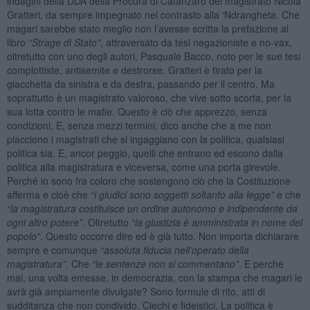
indagini della DDA della Procura di Catanzaro del magistrato Nicola
Gratteri, da sempre impegnato nel contrasto alla ‘Ndrangheta. Che
magari sarebbe stato meglio non l’avesse scritta la prefazione al
libro
“Strage di Stato”
, attraversato da tesi negazioniste e no-vax,
oltretutto con uno degli autori, Pasquale Bacco, noto per le sue tesi
complottiste, antisemite e destrorse. Gratteri è tirato per la
giacchetta da sinistra e da destra, passando per il centro. Ma
soprattutto è un magistrato valoroso, che vive sotto scorta, per la
sua lotta contro le mafie. Questo è ciò che apprezzo, senza
condizioni. E, senza mezzi termini, dico anche che a me non
piacciono i magistrati che si ingaggiano con la politica, qualsiasi
politica sia. E, ancor peggio, quelli che entrano ed escono dalla
politica alla magistratura e viceversa, come una porta girevole.
Perché io sono fra coloro che sostengono ciò che la Costituzione
afferma e cioè che
“i giudici sono soggetti soltanto alla legge”
e che
“la magistratura costituisce un ordine autonomo e indipendente da
ogni altro potere”
. Oltretutto
“la giustizia è amministrata in nome del
popolo”
. Questo occorre dire ed è già tutto. Non importa dichiarare
sempre e comunque
“assoluta fiducia nell’operato della
magistratura”
. Che
“le sentenze non si commentano”
. E perché
mai, una volta emesse, in democrazia, con la stampa che magari le
avrà già ampiamente divulgate? Sono formule di rito, atti di
sudditanza che non condivido. Ciechi e fideistici. La politica è