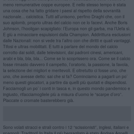
meno remunerative coppe europee. E nello stesso tempo è stata
una cosa che ha fatto gridare i paesi al rispetto della sovranità
nazionale... calcistica. Tutti all’unisono, perfino Draghi che, con il
suo aplomb, proprio ultras del calcio non ce lo facevi. Anche Boris
Johnson, l’hooligan scapigliato: l’Europa non gli garba, ma l’Uefa sì.
E giù a minacciare espulsioni dalla Champion. Addirittura esclusioni
dalle Nazionali: non si vede tra l’altro con che diritti e quali vantaggi.
Tifosi e ultras mobilitati. E tutti a parlare del mondo del calcio
corrotto dai soldi, dalle televisioni, dai padroni cinesi, americani,
arabi e bla, bla, bla... Come se lo scoprissero ora. Come se il calcio
fosse rimasto davvero il campetto, l’oratorio, la passione, la favola,
la selezione dei migliori e meritevoli. E oltretutto ci fosse uno, che
uno, che avesse detto: sai che si fa? Cominciamo a pagarli un po’
meno questi giocatori, a partire da quelli più quotati e dispendiosi.
Facciamogli un po’ i conti in tasca e, in questo mondo pandemico e
ingiusto, rifacciamogliele più a misura d’uomo le “scarpe d’oro”.
Placcate o cromate basterebbero già.
Sono volati stracci e strali contro i 12 “scissionisti”, inglesi, italiani e
spagnoli. Traditori! In Italia il più bersagliato è stato Andrea Agnelli,