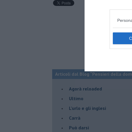
Persona
Articoli dal Blog “Pensieri della dom
​Agorà reloaded
Ultimo
​L’urlo e gli inglesi
Carrà
Può darsi