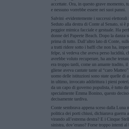
accettate. Ora, in questo grave momento, tu
e nessuno vorrebbe essere nei suoi panni.
Salvini -evidentemente i successi elettorali 
Seduto alla destra di Conte al Senato, si è 
peggior mimica facciale e gestuale. Ha perfi
donne del Papeete Beach. Dopo la danza sul 
prima di tutto. Dall’altro lato di Conte, s
a tratti ridere sotto i baffi che non ha, imp
felpe, si vedeva che aveva perso lucidità, c
avrebbe voluto recuperare, ha anche tentato 
era troppo tardi, come un amante tradito, il 
gliene aveva cantate tante al “caro Matteo” 
uomo delle istituzioni sono state quelle di a
in ultimo, invocato addirittura i pieni pote
da un capo di governo populista, è tutto di
specialmente Emma Bonino, questo deciso 
decisamente tardiva.
Conte sembrava appena sceso dalla Luna ne
politica dei porti chiusi, dichiarava guerra 
virando all’estrema destra? E i Cinque Stell
sinistra, dov’erano? Forse troppo intenti al 