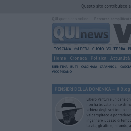
Questo sito contribuisce 
QUI
quotidiano online.
Percorso semplificat
TOSCANA
VALDERA
CUOIO
VOLTERRA
P
Home
Cronaca
Politica
Attualità
BIENTINA
BUTI
CALCINAIA
CAPANNOLI
CASCI
VICOPISANO
PENSIERI DELLA DOMENICA — il Blog 
Libero Venturi è un pension
non ha trovato niente di meg
schiera degli scrittori -o se
valderopiteco e pontederes
ingannare il cazzo di temp
la vita, gli altri e, in fondo