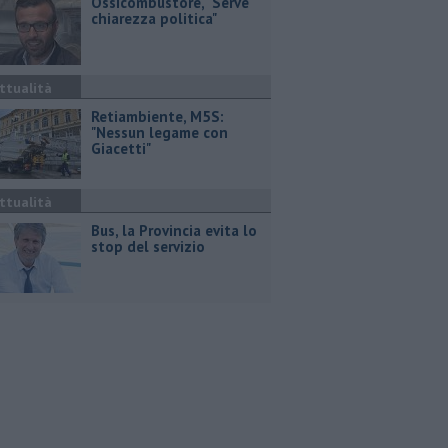
Ossicombustore, "Serve
chiarezza politica"
ttualità
Retiambiente, M5S:
"Nessun legame con
Giacetti"
ttualità
Bus, la Provincia evita lo
stop del servizio