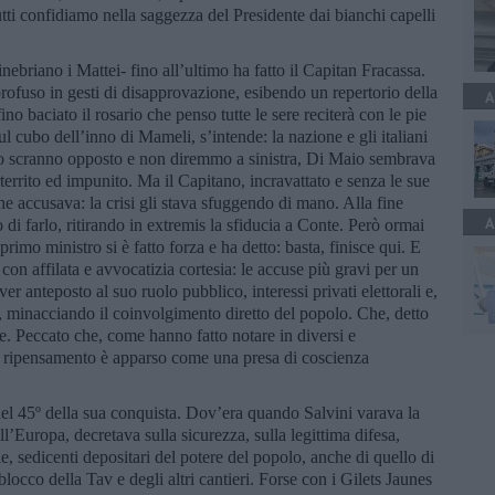
tti confidiamo nella saggezza del Presidente dai bianchi capelli
inebriano i Mattei- fino all’ultimo ha fatto il Capitan Fracassa.
profuso in gesti di disapprovazione, esibendo un repertorio della
A
no baciato il rosario che penso tutte le sere reciterà con le pie
cubo dell’inno di Mameli, s’intende: la nazione e gli italiani
ullo scranno opposto e non diremmo a sinistra, Di Maio sembrava
erterrito ed impunito. Ma il Capitano, incravattato e senza le sue
he accusava: la crisi gli stava sfuggendo di mano. Alla fine
A
di farlo, ritirando in extremis la sfiducia a Conte. Però ormai
primo ministro si è fatto forza e ha detto: basta, finisce qui. E
con affilata e avvocatizia cortesia: le accuse più gravi per un
ver anteposto al suo ruolo pubblico, interessi privati elettorali e,
ri, minacciando il coinvolgimento diretto del popolo. Che, detto
re. Peccato che, come hanno fatto notare in diversi e
ripensamento è apparso come una presa di coscienza
l 45º della sua conquista. Dov’era quando Salvini varava la
all’Europa, decretava sulla sicurezza, sulla legittima difesa,
e, sedicenti depositari del potere del popolo, anche di quello di
blocco della Tav e degli altri cantieri. Forse con i Gilets Jaunes