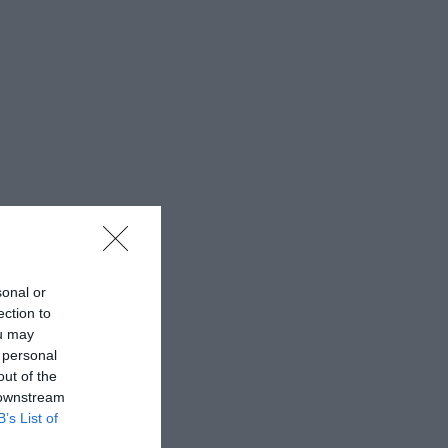
sonal or
ection to
ou may
 personal
out of the
 downstream
B’s List of