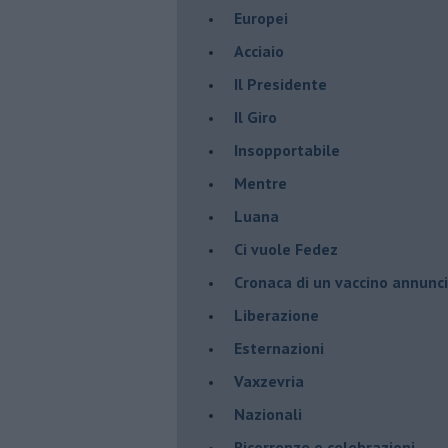
Europei
Acciaio
Il Presidente
​Il Giro
Insopportabile
​Mentre
Luana
​Ci vuole Fedez
​Cronaca di un vaccino annunc
​Liberazione
Esternazioni
Vaxzevria
Nazionali
​Ricorrenze e celebrazioni