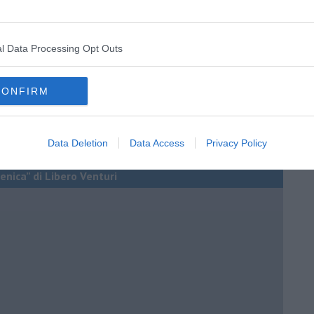
l Data Processing Opt Outs
CONFIRM
Data Deletion
Data Access
Privacy Policy
enica” di Libero Venturi