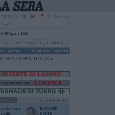
25°
36°
PONTEDERA
QuiNews.net
rdì
07 Agosto 2026
REZZO
MASSA CARRARA
GROSSETO
ste
Animali
Pubblicità
Contatti
RA
S.MARIA A MONTE
TERRICCIOLA
ui Blog
di Riccardo Ferrucci
INCONTRI
ucca la mostra
D'ARTE
Marcello