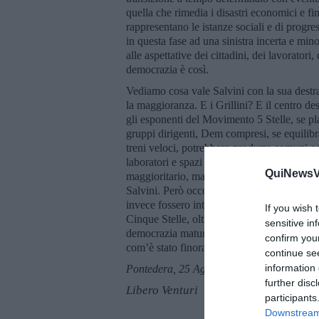
quella che rimedia i disastri economici e fi
rappresentano le istanze sociali e di progre
in questa fase ad una sinistra incerta e mino
alle aspettative dei cittadini, dei lavoratori
democrazia è così.
Vediamo cosa vale Salvini con la sua dest
la maggioranza. E i Grillini? E il centro de
gli esponenti del Movimento 5 Stelle, se plac
gruppi dirigenti, Dem compresi, se equilibra
treni veloci, potrebbero produrre comuni ed 
laboratori e spazi di confronto è sempre po
QuiNewsVa
maggioritario, ma proporzionale. Specie per
Salvini. Però occorre un tempo che non c’è:
invece fossero intese rispettose e durature, 
If you wish 
Cinque Stelle, oltretutto in caduta elettora
sensitive in
democrazia matura, anzi! Tantomeno lo è por
confirm you
com’è stato finora. Vedremo. Buona domen
continue se
information 
Pontedera, 25 Agosto 2019
further disc
Libero Venturi
participants
Downstream 