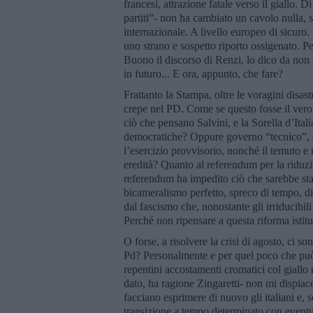
francesi, attrazione fatale verso il giallo.
partiti”- non ha cambiato un cavolo nulla, s
internazionale. A livello europeo di sicuro.
uno strano e sospetto riporto ossigenato. Pe
Buono il discorso di Renzi, lo dico da non 
in futuro... E ora, appunto, che fare?
Frattanto la Stampa, oltre le voragini disast
crepe nel PD. Come se questo fosse il vero
ciò che pensano Salvini, e la Sorella d’Ita
democratiche? Oppure governo “tecnico”, ele
l’esercizio provvisorio, nonché il temuto e
eredità? Quanto al referendum per la riduz
referendum ha impedito ciò che sarebbe stato
bicameralismo perfetto, spreco di tempo, di
dal fascismo che, nonostante gli irriducibili 
Perché non ripensare a questa riforma istitu
O forse, a risolvere la crisi di agosto, ci s
Pd? Personalmente e per quel poco che può v
repentini accostamenti cromatici col giallo
dato, ha ragione Zingaretti- non mi dispi
facciano esprimere di nuovo gli italiani e, 
transizione a tempo determinato con eventua