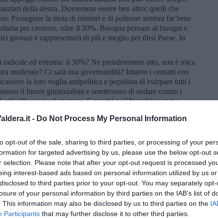
nanziari della destra. Dovremmo essere ben altro: quelli che
sso. Proseguire la dieta di ministri e di poltrone sembra far bene
ritaria per crescere, oltre il 20%. Bisogna pensare ai bisogni e
, dei giovani e rappresentarli di più e meglio per dirsi Paese. In
ra radicale ed estrema: il 30%? Ne prenderemmo atto, non è mica
stra moderato? Ci sarà una governabilità? Intanto i contatti con
assero la loro voglia antipolitica e populista di estirpare tutti i
ssero il furore giustizialista e smettessero di andare contro i
utili riflessioni ed aperture. E perché no? In politica aprire
sitivo. Specie con questo balordo sistema elettorale un po’
ldera.it -
Do Not Process My Personal Information
 impedire la deriva all’estrema destra del Paese imposta da
 forse meglio dopo il voto, evitando le fusioni a freddo. Se
mai dire mai. Ma, chissà: il populismo di destra è forte tra i
to opt-out of the sale, sharing to third parties, or processing of your per
le. Votare ogni tre due non è sinonimo di buona salute per una
formation for targeted advertising by us, please use the below opt-out s
tare il Paese all’avventura, come dilettanti allo sbaraglio,
r selection. Please note that after your opt-out request is processed y
ica e buona fortuna.
eing interest-based ads based on personal information utilized by us or
disclosed to third parties prior to your opt-out. You may separately opt-
losure of your personal information by third parties on the IAB’s list of
. This information may also be disclosed by us to third parties on the
IA
Participants
that may further disclose it to other third parties.