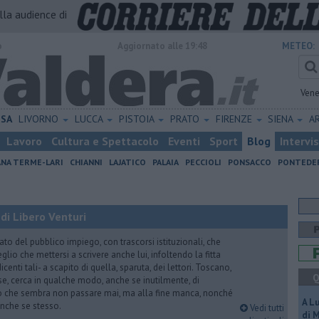
alla audience di
o
Aggiornato alle 19:48
METEO:
Vene
ISA
LIVORNO
LUCCA
PISTOIA
PRATO
FIRENZE
SIENA
A
Lavoro
Cultura e Spettacolo
Eventi
Sport
Blog
Intervi
ANA TERME-LARI
CHIANNI
LAJATICO
PALAIA
PECCIOLI
PONSACCO
PONTEDE
di Libero Venturi
ato del pubblico impiego, con trascorsi istituzionali, che
lio che mettersi a scrivere anche lui, infoltendo la fitta
dicenti tali- a scapito di quella, sparuta, dei lettori. Toscano,
Q
e, cerca in qualche modo, anche se inutilmente, di
o che sembra non passare mai, ma alla fine manca, nonché
A L
, anche se stesso.
Vedi tutti
di 