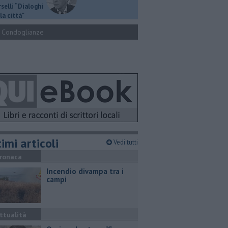
selli “Dialoghi
la città"
Condoglianze
imi articoli
Vedi tutti
ronaca
Incendio divampa tra i
campi
ttualità