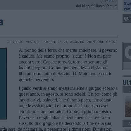
gli articoli
Scar
del blog di Libero Venturi
con 
a
QUI
DI LIBERO VENTURI - DOMENICA
25 AGOSTO 2019
ORE 07:30
Al rientro delle ferie, che merita anticipare, il governo
è caduto. Ma siamo proprio “sicuri”? Non mi pare
ancora vero! Capace tornerà, tornano sempre gli
incubi peggiori. Comunque per adesso ci siamo
liberati soprattutto di Salvini, Di Maio non essendo
granché pervenuto.
Ult
I giallo verdi si erano messi insieme a giugno scorso e
C
quest’anno, in agosto, si sono sciolti. Un po’ come gli
amori estivi, balneari, che durano poco, nonostante
tutte le assicurazioni e i propositi. In questo caso
addirittura “un contratto”. Conte, il primo ministro,
l’avvocato degli italiani -nientemeno- ha avuto un
sussulto di orgoglio e ha decretato la fine della sua
A
rda sera, da Mattarella, a presentare le dimissioni. Dimissioni