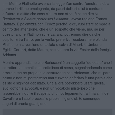
. —
Mentre Platinette avversa la legge Zan contro l’omotransfobia
perché la ritiene omologante, da paesi dell’est e lui è contrario
all’utero in affitto che cosa c’entra non si sa, è come dire
“
a
Beethoven e Sinatra preferisco l
’
insalata”
, aveva ragione Franco
Battiato. E polemizza con Fedez perché, dice, vuol stare sempre al
centro dell’attenzione, che è un sospetto che viene, ma, se per
questo, anche Plati non scherza, anzi potremmo dire da che
pulpito. E tra l’altro, per la verità, preferivo l’esuberante e bionda
Platinette alla versione emaciata e calva di Maurizio Umberto
Egidio Coruzzi, detto Mauro, che sembra lo zio Fester della famiglia
Addams.
Mentre apprendiamo che Berlusconi è un soggetto “defedato” che il
correttore automatico mi sottolinea di rosso, segnalandomelo come
errore e me ne propone la sostituzione con “defecato” che mi pare
brutto e non mi permetterei mai e invece defedato è una parola che
esiste e significa debilitato. Che allora potrebbero usare quella, i
suoi dottori e avvocati, e non un vocabolo misterioso che
lascerebbe indurre il sospetto di un collegamento tra i malanni del
Cavaliere e i suoi processi e problemi giuridici. E, comunque,
auguri di pronta guarigione.