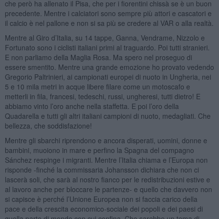
che però ha allenato il Pisa, che per i fiorentini chissà se è un buon
precedente. Mentre i calciatori sono sempre più attori e cascatori e
il calcio è nel pallone e non si sa più se credere al VAR o alla realtà.
Mentre al Giro d’Italia, su 14 tappe, Ganna, Vendrame, Nizzolo e
Fortunato sono i ciclisti italiani primi al traguardo. Poi tutti stranieri.
E non parliamo della Maglia Rosa. Ma spero nel proseguo di
essere smentito. Mentre una grande emozione ho provato vedendo
Gregorio Paltrinieri, ai campionati europei di nuoto in Ungheria, nei
5 e 10 mila metri in acque libere filare come un motoscafo e
metterli in fila, francesi, tedeschi, russi, ungheresi, tutti dietro! E
abbiamo vinto l’oro anche nella staffetta. E poi l’oro della
Quadarella e tutti gli altri italiani campioni di nuoto, medagliati. Che
bellezza, che soddisfazione!
Mentre gli sbarchi riprendono e ancora disperati, uomini, donne e
bambini, muoiono in mare e perfino la Spagna del compagno
Sánchez respinge i migranti. Mentre l’Italia chiama e l’Europa non
risponde -finché la commissaria Johansson dichiara che non ci
lascerà soli, che sarà al nostro fianco per le redistribuzioni estive e
al lavoro anche per bloccare le partenze- e quello che davvero non
si capisce è perché l’Unione Europea non si faccia carico della
pace e della crescita economico-sociale dei popoli e dei paesi di
quella parte di mondo con cui confina. Che sarebbe un tema di