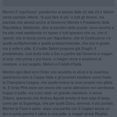
Mentre il “coprifuoco” pandemico si sposta dalle 22 alle 23 e Salvini
canta parziale vittoria: “si può fare di più” e tutti gli dicono, ma
piantala che saresti anche al Governo! Mentre il Presidente della
Repubblica, Mattarella, dice ai bambini della scuola: sono vecchio e
tra otto mesi seddiovole mi riposo e tutti sperano che no, che ci
ripensi, che si faccia come per Napolitano, che di Costituzione c’è
quella scritta/formale e quella pratica/materiale, che non è giusto,
ma a volte è utile. E il solito Salvini propone già Draghi, il
predestinato, così butta tutto a Esu a partire dal Governo e magari
si vota -che prima o poi tocca- e magari vince e smettono di
crescere, a suo scapito, Meloni e Fratelli d’Italia.
Mentre ogni dieci anni l’Inter uno scudetto lo vince e la Juventus
quest’anno solo la Coppa Italia e gli juventini esultano come fosse
la Champions League, che quella invece la Juve proprio non gliela
fa. E forse Pirlo esce con onore che come allenatore non sembrava
troppo in palla, ma è pur stato un grande calciatore, e arriva
Zidane, sperando che Andrea Agnelli smetta di fare colpi di testa,
come per la Superlega, che per quelli Zizou, semmai, è più portato.
Mentre la Fiore è salva -dopo una partita con il Cagliari senza un
tiro in porta perché il calcio è una palla- e magari arriva Ringhio,