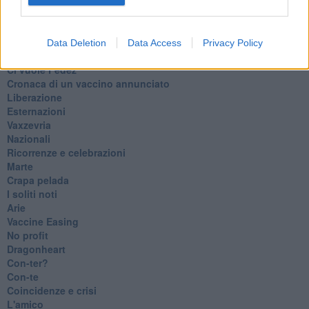
Il Presidente
​Il Giro
Insopportabile
​Mentre
Data Deletion
Data Access
Privacy Policy
Luana
​Ci vuole Fedez
​Cronaca di un vaccino annunciato
​Liberazione
Esternazioni
Vaxzevria
Nazionali
​Ricorrenze e celebrazioni
Marte
​Crapa pelada
​I soliti noti
Arie
​Vaccine Easing
No profit
Dragonheart
Con-ter?
​Con-te
Coincidenze e crisi
L'amico