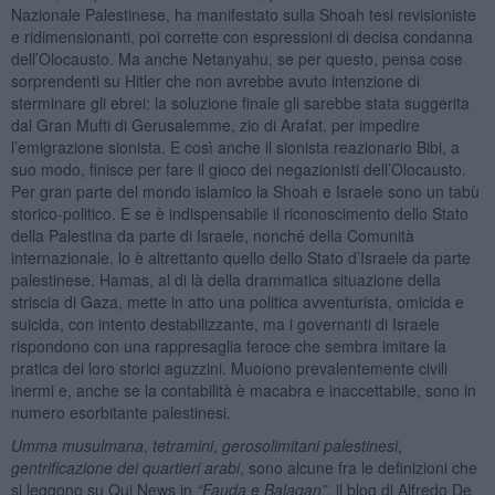
Nazionale Palestinese, ha manifestato sulla Shoah tesi revisioniste
e ridimensionanti, poi corrette con espressioni di decisa condanna
dell’Olocausto. Ma anche Netanyahu, se per questo, pensa cose
sorprendenti su Hitler che non avrebbe avuto intenzione di
sterminare gli ebrei: la soluzione finale gli sarebbe stata suggerita
dal Gran Mufti di Gerusalemme, zio di Arafat, per impedire
l’emigrazione sionista. E così anche il sionista reazionario Bibi, a
suo modo, finisce per fare il gioco dei negazionisti dell’Olocausto.
Per gran parte del mondo islamico la Shoah e Israele sono un tabù
storico-politico. E se è indispensabile il riconoscimento dello Stato
della Palestina da parte di Israele, nonché della Comunità
internazionale, lo è altrettanto quello dello Stato d’Israele da parte
palestinese. Hamas, al di là della drammatica situazione della
striscia di Gaza, mette in atto una politica avventurista, omicida e
suicida, con intento destabilizzante, ma i governanti di Israele
rispondono con una rappresaglia feroce che sembra imitare la
pratica dei loro storici aguzzini. Muoiono prevalentemente civili
inermi e, anche se la contabilità è macabra e inaccettabile, sono in
numero esorbitante palestinesi.
Umma
musulmana
,
tetramini
,
gerosolimitani palestinesi
,
gentrificazione
dei quartieri arabi
, sono alcune fra le definizioni che
si leggono su Qui News in
“
Fauda e Balagan”
, il blog di Alfredo De