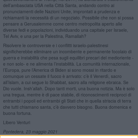
dell’ambasciata USA nella Città Santa, andando contro ai
pronunciamenti delle Nazioni Unite, improntati a prudenza e
richiamanti la necessità di un negoziato. Possibile che non si possa
pensare a Gerusalemme come centro metropolita aperto alle
diverse fedi e popolazioni, individuando una capitale per Israele,
Tel Aviv, e una per la Palestina, Ramallah?
Risolvere le controversie e i conflitti israelo-palestinesi
significherebbe eliminare un incombente e permanente focolaio di
guerra e instabilità che pesa sugli equilibri precari del medioriente -
e non solo- e ne alimenta l’instabilità. La comunità internazionale,
l’Europa, pure l’America di Biden si sono mossi in ritardo e
comunque un cessate il fuoco è arrivato: c’è il Venerdì, sacro
all’Islam, a cui segue lo Shabbat, sacro alla religione ebraica. Se
Dio vuole. Insh’allah. Dopo tanti morti, una buona notizia. Ma è solo
una tregua, mentre è di pace stabile, di riconoscimenti reciproci di
entrambi i popoli ed entrambi gli Stati che in quella striscia di terra
che tutti chiamano santa, c’è davvero bisogno. Buona domenica e
buona fortuna.
Libero Venturi
Pontedera, 23 maggio 2021