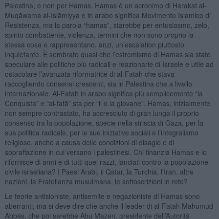
Palestina, e non per Hamas. Hamas è un acronimo di Ḥarakat al-
Muqāwama al-Islāmiyya e in arabo significa Movimento Islamico di
Resistenza, ma la parola “hamas”, starebbe per entusiasmo, zelo,
spirito combattente, violenza, termini che non sono proprio la
stessa cosa e rappresentano, anzi, un’escalation piuttosto
inquietante. È sembrato quasi che l’estremismo di Hamas sia stato
speculare alle politiche più radicali e reazionarie di Israele e utile ad
ostacolare l’avanzata riformatrice di al-Fatah che stava
raccogliendo consensi crescenti, sia in Palestina che a livello
internazionale. Al-Fatah in arabo significa più semplicemente “la
Conquista” e “al-fatā” sta per “il o la giovane”. Hamas, inizialmente
non sempre contrastato, ha accresciuto di gran lunga il proprio
consenso tra la popolazione, specie nella striscia di Gaza, per la
sua politica radicale, per le sue iniziative sociali e l’integralismo
religioso, anche a causa delle condizioni di disagio e di
sopraffazione in cui versano i palestinesi. Chi finanzia Hamas e lo
rifornisce di armi e di tutti quei razzi, lanciati contro la popolazione
civile israeliana? I Paesi Arabi, il Qatar, la Turchia, l’Iran, altre
nazioni, la Fratellanza musulmana, le sottoscrizioni in rete?
Le teorie antisioniste, antisemite e negazioniste di Hamas sono
aberranti, ma si deve dire che anche il leader di al-Fatah Mahumūd
Abbās, che poi sarebbe Abu Mazen, presidente dell’Autorità