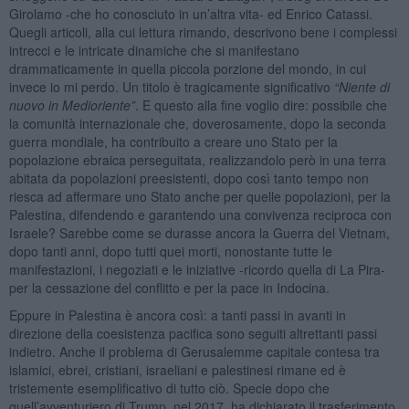
Girolamo -che ho conosciuto in un’altra vita- ed Enrico Catassi.
Quegli articoli, alla cui lettura rimando, descrivono bene i complessi
intrecci e le intricate dinamiche che si manifestano
drammaticamente in quella piccola porzione del mondo, in cui
invece io mi perdo. Un titolo è tragicamente significativo
“
Niente di
nuovo in Medioriente”
. E questo alla fine voglio dire: possibile che
la comunità internazionale che, doverosamente, dopo la seconda
guerra mondiale, ha contribuito a creare uno Stato per la
popolazione ebraica perseguitata, realizzandolo però in una terra
abitata da popolazioni preesistenti, dopo così tanto tempo non
riesca ad affermare uno Stato anche per quelle popolazioni, per la
Palestina, difendendo e garantendo una convivenza reciproca con
Israele? Sarebbe come se durasse ancora la Guerra del Vietnam,
dopo tanti anni, dopo tutti quei morti, nonostante tutte le
manifestazioni, i negoziati e le iniziative -ricordo quella di La Pira-
per la cessazione del conflitto e per la pace in Indocina.
Eppure in Palestina è ancora così: a tanti passi in avanti in
direzione della coesistenza pacifica sono seguiti altrettanti passi
indietro. Anche il problema di Gerusalemme capitale contesa tra
islamici, ebrei, cristiani, israeliani e palestinesi rimane ed è
tristemente esemplificativo di tutto ciò. Specie dopo che
quell’avventuriero di Trump, nel 2017, ha dichiarato il trasferimento