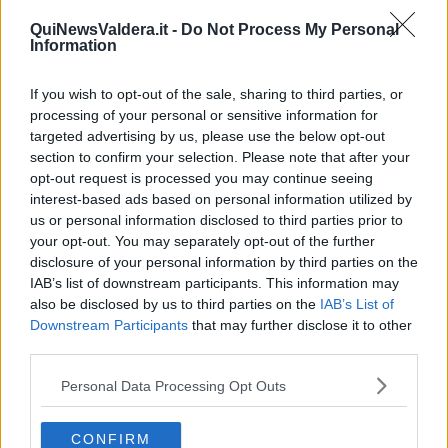
Libero Venturi
QuiNewsValdera.it -
Do Not Process My Personal
Information
If you wish to opt-out of the sale, sharing to third parties, or
processing of your personal or sensitive information for
targeted advertising by us, please use the below opt-out
Se vuoi leggere le notizie principali della Toscana iscriviti alla
section to confirm your selection. Please note that after your
Newsletter QUInews - ToscanaMedia.
Arriva gratis tutti i giorni
alle 20:00 direttamente nella tua casella di posta.
opt-out request is processed you may continue seeing
interest-based ads based on personal information utilized by
Basta cliccare
QUI
us or personal information disclosed to third parties prior to
Ti potrebbe interessare anche:
your opt-out. You may separately opt-out of the further
disclosure of your personal information by third parties on the
Articoli dal Blog “Pensieri della domenica” di Libero Venturi
IAB’s list of downstream participants. This information may
also be disclosed by us to third parties on the
IAB’s List of
​Agorà reloaded
Downstream Participants
that may further disclose it to other
Ultimo
third parties.
​L’urlo e gli inglesi
Carrà
Personal Data Processing Opt Outs
Può darsi
Europei
Acciaio
CONFIRM