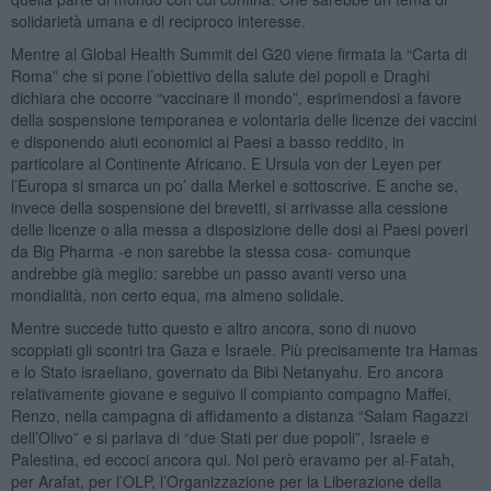
solidarietà umana e di reciproco interesse.
Mentre al Global Health Summit del G20 viene firmata la “Carta di
Roma” che si pone l’obiettivo della salute dei popoli e Draghi
dichiara che occorre “vaccinare il mondo”, esprimendosi a favore
della sospensione temporanea e volontaria delle licenze dei vaccini
e disponendo aiuti economici ai Paesi a basso reddito, in
particolare al Continente Africano. E Ursula von der Leyen per
l’Europa si smarca un po’ dalla Merkel e sottoscrive. E anche se,
invece della sospensione dei brevetti, si arrivasse alla cessione
delle licenze o alla messa a disposizione delle dosi ai Paesi poveri
da Big Pharma -e non sarebbe la stessa cosa- comunque
andrebbe già meglio: sarebbe un passo avanti verso una
mondialità, non certo equa, ma almeno solidale.
Mentre succede tutto questo e altro ancora, sono di nuovo
scoppiati gli scontri tra Gaza e Israele. Più precisamente tra Hamas
e lo Stato israeliano, governato da Bibi Netanyahu. Ero ancora
relativamente giovane e seguivo il compianto compagno Maffei,
Renzo, nella campagna di affidamento a distanza “Salam Ragazzi
dell’Olivo” e si parlava di “due Stati per due popoli”, Israele e
Palestina, ed eccoci ancora qui. Noi però eravamo per al-Fatah,
per Arafat, per l’OLP, l’Organizzazione per la Liberazione della