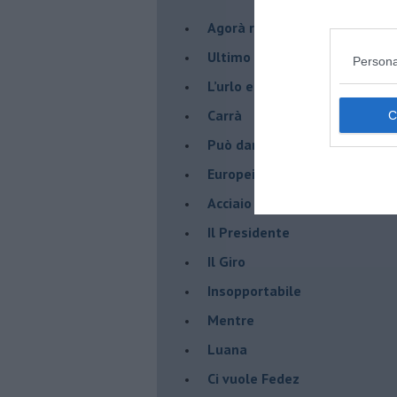
​Agorà reloaded
Ultimo
Persona
​L’urlo e gli inglesi
Carrà
Può darsi
Europei
Acciaio
Il Presidente
​Il Giro
Insopportabile
​Mentre
Luana
​Ci vuole Fedez