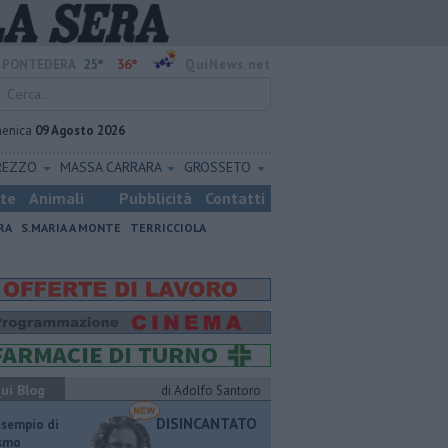
25°
36°
PONTEDERA
QuiNews.net
enica
09 Agosto 2026
REZZO
MASSA CARRARA
GROSSETO
ste
Animali
Pubblicità
Contatti
RA
S.MARIA A MONTE
TERRICCIOLA
ui Blog
di Adolfo Santoro
DISINCANTATO
esempio di
ismo