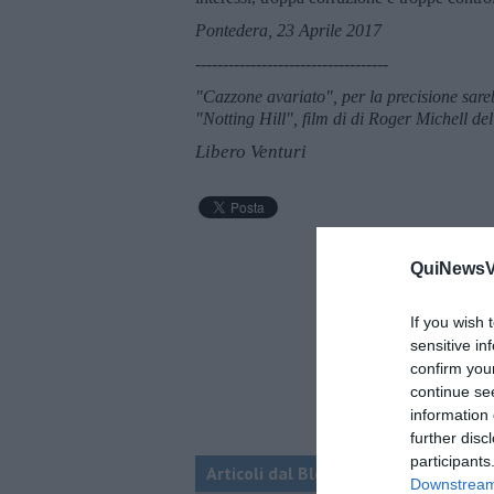
Pontedera, 23 Aprile 2017
-----------------------------------
"Cazzone avariato", per la precisione sare
"Notting Hill", film di di Roger Michell d
Libero Venturi
QuiNewsVa
If you wish 
sensitive in
confirm you
continue se
information 
further disc
participants
Articoli dal Blog “Pensieri della dom
Downstream 