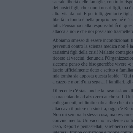
sacrale libertà delle famiglie, con tutto 
dei nostri figli, che sono i nostri figli, ma
altra vita da noi. E per tutti, genitori e figl
libertà in fondo è bella proprio perché è "c
tutti. Pensiamoci alla responsabilità di ques
attacca a noi e che noi possiamo trasmettere 
Abbiamo smesso di essere incondizionati fid
prevenuti contro la scienza medica non è l
carissimi figli della crisi! Malattie contagi
ricorso ai vaccini, denuncia l'Organizzazion
siccome penso che bisognerebbe vivere -e pu
lascio ufficialmente detto e scritto a familia
mia tomba sia apposta questa lapide: "Qui 
a cazzo e morì d'una segata. I familiari, gl
Di recente c'è stata anche la trasmissione d
sparacchiando ad alzo zero anche su L'Unità
collegamenti, mi limito solo a dire che ai m
attaccava il potere da sinistra, oggi c'è Rep
Non mi sembra la stessa cosa, ma ovviament
convincimento. Un vaccino trivalente contro 
caso, Report e pentastellati, sarebbero con
interessi, troppa corruzione e troppe controi