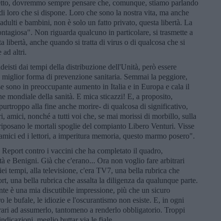
rispetto, dovremmo sempre pensare che, comunque, stiamo parlando
 è di loro che si dispone. Loro che sono la nostra vita, ma anche
i, adulti e bambini, non è solo un fatto privato, questa libertà. La
ontagiosa". Non riguarda qualcuno in particolare, si trasmette a
ta libertà, anche quando si tratta di virus o di qualcosa che si
ad altri.
eisti dai tempi della distribuzione dell'Unità, però essere
a miglior forma di prevenzione sanitaria. Semmai la peggiore,
ose sono in preoccupante aumento in Italia e in Europa e cala il
e mondiale della sanità. E mica sticazzi! E, a proposito,
rtroppo alla fine anche morire- di qualcosa di significativo,
ri, amici, nonché a tutti voi che, se mai morissi di morbillo, sulla
riposano le mortali spoglie del compianto Libero Venturi. Visse
i amici ed i lettori, a imperitura memoria, questo marmo posero".
i Report contro i vaccini che ha completato il quadro,
 e Benigni. Già che c'erano... Ora non voglio fare arbitrari
iei tempi, alla televisione, c'era TV7, una bella rubrica che
ort, una bella rubrica che assalta la diligenza da qualunque parte.
e è una mia discutibile impressione, più che un sicuro
le bufale, le idiozie e l'oscurantismo non esiste. E, in ogni
trari ad assumerlo, tantomeno a renderlo obbligatorio. Troppi
ndicazioni, meglio buttar via le fiale.