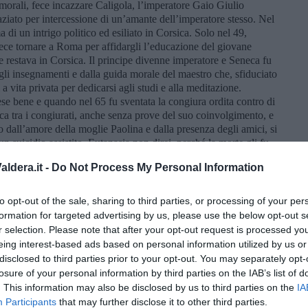
 morali, fece incazzare Caligola, l’imperatore Gaio Giulio
ziato per intercessione di un’amante dell’imperatore stesso. Nel
 di un intrigo politico ed esiliato in Corsica. Solo nel 49,
ece tornare a Roma per affidargli l’educazione del giovane
se restava in Corsica. Il principe divenne imperatore e Seneca fu
li insegnamenti e dalla guida morale del maestro che, sfiduciato
 a vita privata per dedicarsi agli studi e alla meditazione.
ese bene e quando nel 65 fu sventata la congiura ordita contro di
ca tra i congiurati, anche senza prove del suo coinvolgimento, e
o dall’amore della moglie Paolina e dalla presenza degli amici, si
n suicidio assistito. Eutanasia non direi, perché la morte gli fu
menti della sua vita, descritti da Tacito, rivelano la dignità, la
ldera.it -
Do Not Process My Personal Information
 la grandezza dell’uomo. Come si vive e come si muore.
aloghi”, trattati di argomento filosofico: la provvidenza, la
to opt-out of the sale, sharing to third parties, or processing of your per
tiro, la serenità dello spirito, la brevità della vita, la consolazione.
formation for targeted advertising by us, please use the below opt-out s
”, che avrebbero dovuto essere una guida morale per Nerone il
r selection. Please note that after your opt-out request is processed y
ico. Scrisse “Le questioni naturali” che trattano di astronomia,
eing interest-based ads based on personal information utilized by us or
agedie di argomento mitologico. “Le lettere a Lucilio”
disclosed to third parties prior to your opt-out. You may separately opt-
ero: in forma epistolare e colloquiale Seneca espone profondi
ta. Scrive lui stesso:
«le dissertazioni preparate ed esposte
losure of your personal information by third parties on the IAB’s list of
ito e meno intimità. La filosofia è un consiglio buono: nessuno
. This information may also be disclosed by us to third parties on the
IA
to della retorica.
Participants
that may further disclose it to other third parties.