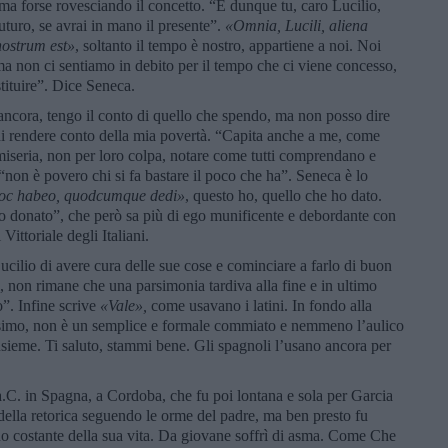
ma forse rovesciando il concetto. “E dunque tu, caro Lucilio,
futuro, se avrai in mano il presente”.
«Omnia, Lucili, aliena
ostrum est»
, soltanto il tempo è nostro, appartiene a noi. Noi
ma non ci sentiamo in debito per il tempo che ci viene concesso,
tituire”. Dice Seneca.
 ancora, tengo il conto di quello che spendo, ma non posso dire
di rendere conto della mia povertà. “Capita anche a me, come
miseria, non per loro colpa, notare come tutti comprendano e
non è povero chi si fa bastare il poco che ha”. Seneca è lo
oc habeo, quodcumque dedi
»
, questo ho, quello che ho dato.
 donato”, che però sa più di ego munificente e debordante con
Vittoriale degli Italiani.
ucilio di avere cura delle sue cose e cominciare a farlo di buon
 non rimane che una parsimonia tardiva alla fine e in ultimo
o”. Infine scrive
«Vale»,
come usavano i latini. In fondo alla
issimo, non è un semplice e formale commiato e nemmeno l’aulico
nsieme. Ti saluto, stammi bene. Gli spagnoli l’usano ancora per
.C. in Spagna, a Cordoba, che fu poi lontana e sola per Garcia
della retorica seguendo le orme del padre, ma ben presto fu
gno costante della sua vita. Da giovane soffrì di asma. Come Che