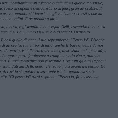
o per i bombardamenti e l'eccidio dell'ultima guerra mondiale,
o rosso di capelli e democristiano di fede, gran lavoratore. Il
ia usava appuntarsi i lavori che gli venivano richiesti o che lui
ere concittadini. E ne prendeva molti.
 io, diceva, registrando la consegna. Belli, l'armadio di camera
taccuino. Belli, me lo fai il tavolo di sala? Ci penso io.
. E così quello divenne il suo soprannome: "Penso io". Bisogna
 di lavoro faceva un po' di tutto: anche le bare o, come da noi
da morto. E nell'elenco dei lavori, nello stabilire le priorità, a
a. La morte porta fatalmente a compimento la vita e, quando
ema. È un'incombenza non rinviabile. Così tutti gli altri impegni
o rimandati dal Belli, detto "Penso io", più avanti nel tempo. Ed
, di ruvida simpatia e disarmante ironia, quando si sente
iò: "Ci penso io" gli si risponde: "Penso io, fa le casse da