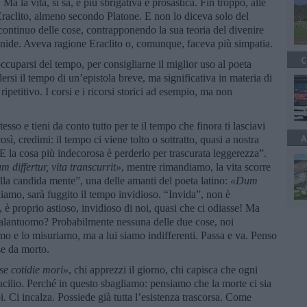
a la vita, si sa, è più sbrigativa e prosastica. Fin troppo, alle
 Eraclito, almeno secondo Platone. E non lo diceva solo del
continuo delle cose, contrapponendo la sua teoria del divenire
menide. Aveva ragione Eraclito o, comunque, faceva più simpatia.
C
ccuparsi del tempo, per consigliarne il miglior uso al poeta
rsi il tempo di un’epistola breve, ma significativa in materia di
ipetitivo. I corsi e i ricorsi storici ad esempio, ma non
esso e tieni da conto tutto per te il tempo che finora ti lasciavi
A
ì, credimi: il tempo ci viene tolto o sottratto, quasi a nostra
E la cosa più indecorosa è perderlo per trascurata leggerezza”.
m differtur, vita transcurrit»
, mentre rimandiamo, la vita scorre
la candida mente”, una delle amanti del poeta latino:
«
Dum
liamo, sarà fuggito il tempo invidioso. “Invida”, non è
 è proprio astioso, invidioso di noi, quasi che ci odiasse! Ma
galantuomo? Probabilmente nessuna delle due cose, noi
o e lo misuriamo, ma a lui siamo indifferenti. Passa e va. Penso
se da morto.
 se cotidie mori
»
, chi apprezzi il giorno, chi capisca che ogni
cilio. Perché in questo sbagliamo: pensiamo che la morte ci sia
i. Ci incalza. Possiede già tutta l’esistenza trascorsa. Come