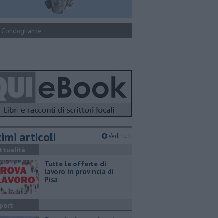
Condoglianze
imi articoli
Vedi tutti
ttualità
​Tutte le offerte di
lavoro in provincia di
Pisa
port