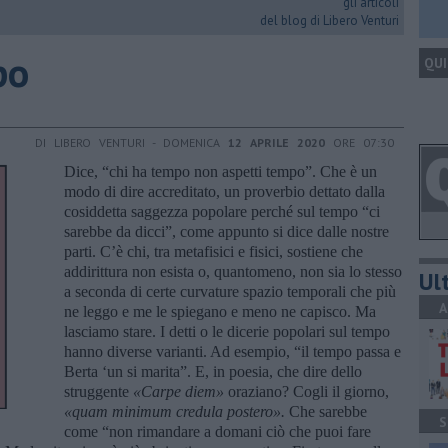
gli articoli
del blog di Libero Venturi
po
QUI
DI LIBERO VENTURI - DOMENICA
12 APRILE 2020
ORE 07:30
Dice, “chi ha tempo non aspetti tempo”. Che è un
modo di dire accreditato, un proverbio dettato dalla
cosiddetta saggezza popolare perché sul tempo “ci
sarebbe da dicci”, come appunto si dice dalle nostre
parti. C’è chi, tra metafisici e fisici, sostiene che
addirittura non esista o, quantomeno, non sia lo stesso
Ult
a seconda di certe curvature spazio temporali che più
A
ne leggo e me le spiegano e meno ne capisco. Ma
lasciamo stare. I detti o le dicerie popolari sul tempo
hanno diverse varianti. Ad esempio, “il tempo passa e
Berta ‘un si marita”. E, in poesia, che dire dello
struggente
«
Carpe diem
»
oraziano? Cogli il giorno,
«quam
minimum credula postero
».
Che sarebbe
S
come “non rimandare a domani ciò che puoi fare