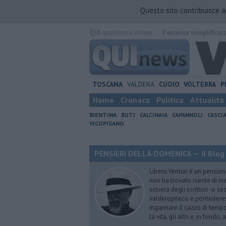
Questo sito contribuisce 
QUI
quotidiano online.
Percorso semplificat
TOSCANA
VALDERA
CUOIO
VOLTERRA
P
Home
Cronaca
Politica
Attualità
BIENTINA
BUTI
CALCINAIA
CAPANNOLI
CASCI
VICOPISANO
PENSIERI DELLA DOMENICA — il Blog 
Libero Venturi è un pension
non ha trovato niente di meg
schiera degli scrittori -o se
valderopiteco e pontederes
ingannare il cazzo di temp
la vita, gli altri e, in fondo