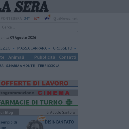
24°
37°
PONTEDERA
QuiNews.net
enica
09 Agosto 2026
REZZO
MASSA CARRARA
GROSSETO
ste
Animali
Pubblicità
Contatti
RA
S.MARIA A MONTE
TERRICCIOLA
ui Blog
di Adolfo Santoro
DISINCANTATO
esempio di
ismo