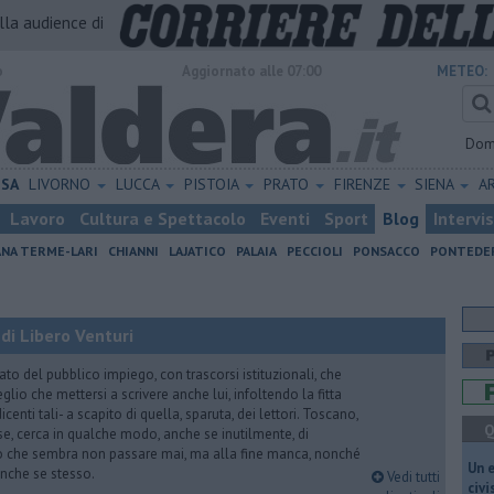
alla audience di
o
Aggiornato alle 07:00
METEO:
Dom
ISA
LIVORNO
LUCCA
PISTOIA
PRATO
FIRENZE
SIENA
A
Lavoro
Cultura e Spettacolo
Eventi
Sport
Blog
Intervi
ANA TERME-LARI
CHIANNI
LAJATICO
PALAIA
PECCIOLI
PONSACCO
PONTEDE
di Libero Venturi
ato del pubblico impiego, con trascorsi istituzionali, che
lio che mettersi a scrivere anche lui, infoltendo la fitta
dicenti tali- a scapito di quella, sparuta, dei lettori. Toscano,
Q
e, cerca in qualche modo, anche se inutilmente, di
o che sembra non passare mai, ma alla fine manca, nonché
​Un 
, anche se stesso.
Vedi tutti
civ