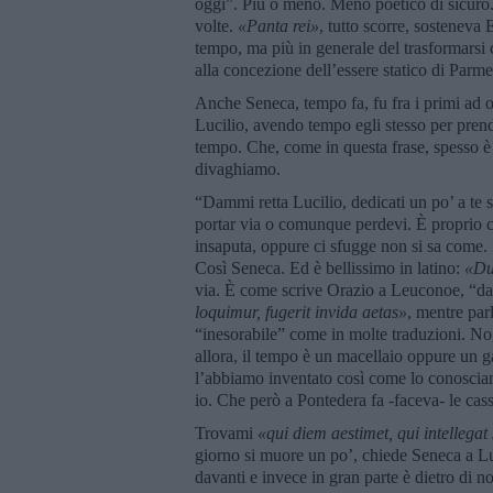
oggi”. Più o meno. Meno poetico di sicuro. M
volte.
«Panta rei»
, tutto scorre, sosteneva
tempo, ma più in generale del trasformarsi 
alla concezione dell’essere statico di Par
Anche Seneca, tempo fa, fu fra i primi ad o
Lucilio, avendo tempo egli stesso per prende
tempo. Che, come in questa frase, spesso è r
divaghiamo.
“Dammi retta Lucilio, dedicati un po’ a te st
portar via o comunque perdevi. È proprio cos
insaputa, oppure ci sfugge non si sa come. 
Così Seneca. Ed è bellissimo in latino:
«
Du
via. È come scrive Orazio a Leuconoe, “dal
loquimur, fugerit invida aetas
»
, mentre par
“inesorabile” come in molte traduzioni. No,
allora, il tempo è un macellaio oppure un 
l’abbiamo inventato così come lo conosciam
io. Che però a Pontedera fa -faceva- le cas
Trovami
«qui diem aestimet, qui intellegat
giorno si muore un po’, chiede Seneca a Lu
davanti e invece in gran parte è dietro di no