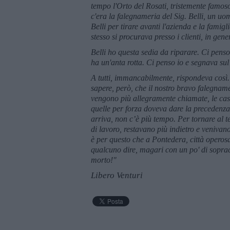
tempo l'Orto del Rosati, tristemente famos
c'era la falegnameria del Sig. Belli, un uom
Belli per tirare avanti l'azienda e la famigl
stesso si procurava presso i clienti, in gen
Belli ho questa sedia da riparare. Ci penso
ha un'anta rotta. Ci penso io e segnava sul 
A tutti, immancabilmente, rispondeva così
sapere, però, che il nostro bravo falegname
vengono più allegramente chiamate, le casse 
quelle per forza doveva dare la precedenz
arriva, non c’è più tempo. Per tornare al t
di lavoro, restavano più indietro e venivan
è per questo che a Pontedera, città operosa
qualcuno dire, magari con un po' di sopracc
morto!"
Libero Venturi