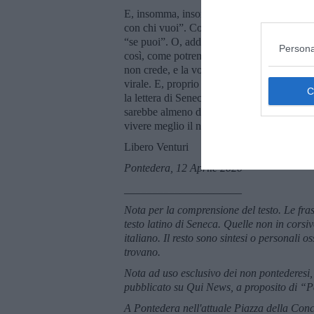
E, insomma, insomma, fra un discorso e l’al
con chi vuoi”. Con il coronavirus il prover
“se puoi”. O, addirittura, “Natale con i t
Persona
così, come potremo, in ansia per i nostri c
non crede, e la voglia di rinnovarsi che an
virale. E, proprio in questo periodo che il 
la lettera di Seneca sul tempo, che ci giung
sarebbe almeno da sperare suggerisca anche
vivere meglio il nostro tempo. Buona Pasq
Libero Venturi
Pontedera, 12 Aprile 2020
_____________________
Nota per la comprensione del testo. Le frasi
testo latino di Seneca. Quelle non in corsiv
italiano. Il resto sono sintesi o personali 
trovano.
Nota ad uso esclusivo dei non pontederesi,
pubblicato su Qui News, a proposito di “Pe
A Pontedera nell'attuale Piazza della Conco