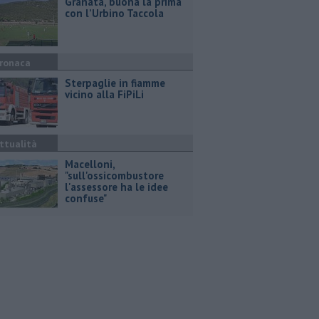
​Granata, buona la prima
con l’Urbino Taccola
ronaca
Sterpaglie in fiamme
vicino alla FiPiLi
ttualità
Macelloni,
"sull'ossicombustore
l'assessore ha le idee
confuse"