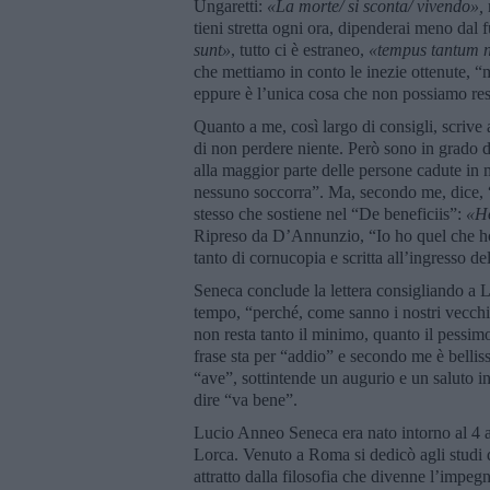
Ungaretti:
«La morte/ si sconta/ vivendo»,
tieni stretta ogni ora, dipenderai meno dal 
sunt»
, tutto ci è estraneo,
«tempus tantum n
che mettiamo in conto le inezie ottenute, “
eppure è l’unica cosa che non possiamo res
Quanto a me, così largo di consigli, scrive
di non perdere niente. Però sono in grado 
alla maggior parte delle persone cadute in 
nessuno soccorra”. Ma, secondo me, dice, “
stesso che sostiene nel “De beneficiis”:
«
H
Ripreso da D’Annunzio, “Io ho quel che ho
tanto di cornucopia e scritta all’ingresso del 
Seneca conclude la lettera consigliando a L
tempo, “perché, come sanno i nostri vecchi,
non resta tanto il minimo, quanto il pessim
frase sta per “addio” e secondo me è bell
“ave”, sottintende un augurio e un saluto i
dire “va bene”.
Lucio Anneo Seneca era nato intorno al 4 a
Lorca. Venuto a Roma si dedicò agli studi 
attratto dalla filosofia che divenne l’impe