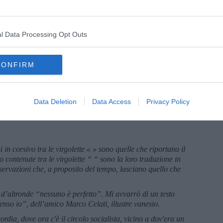
tro siamo arrivati a Pasqua. Dice, “Natale con i tuoi, Pasqua
bio è diventato “Natale con i tuoi, Pasqua con chi puoi”. Oppure
uoi, Pasqua non puoi”. Passeremo una Pasqua e una Pasquetta così
l Data Processing Opt Outs
ari, ma non vengono meno la speranza di risorgere, pure per chi
che questa Primavera frizzantina sparge nell’aria, come un anti
tempo sembra dilatarsi e vita e morte si inseguono nei comunicati,
CONFIRM
e da lontano, parla ancora alla nostra mente e al nostro cuore e
 qualcosa per i piccoli e grandi proponimenti del futuro. Per
ua, buona domenica e buona fortuna.
Data Deletion
Data Access
Privacy Policy
 in corsivo tra le virgolette « » sono quelle che riportano il
o contenute tra le virgolette “ “ sono la loro traduzione in
osservazioni che, a proposito del tempo, lasciano quello che
 d’altronde “nessuno è perfetto”. Mi avvarrò di un testo
nso io”, dell’amico Marco Celati, illustre vanesio.
rdia, dove ora c'è il circolo socialista, vicino a dov'era un