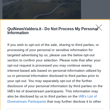
QuiNewsValdera.it -
Do Not Process My Personal
Arpat dopo due indagini chiarisce l'origine dei cattivi odori
Information
avvertiti a settembre: provengono da un fisiologico intervento
all'impianto
If you wish to opt-out of the sale, sharing to third parties, or
processing of your personal or sensitive information for
targeted advertising by us, please use the below opt-out
section to confirm your selection. Please note that after your
opt-out request is processed you may continue seeing
interest-based ads based on personal information utilized by
PECCIOLI —
Maleodoranze, è solo un episodio sporadico dovuto
us or personal information disclosed to third parties prior to
al movimento di rifiuti durante il ripristino del profilo della discarica.
your opt-out. You may separately opt-out of the further
Nessun problema all'impianto della Belvedere e la causa dei cattivi
disclosure of your personal information by third parties on the
odori è già stata risolta. Non c'è da preoccuparsi quindi per le
segnalazioni scattate nel mese di settembre dai residenti tra Legoli
IAB’s list of downstream participants. This information may
e Montefoscoli. A dirlo è Arpat dopo due sopralluoghi dove non ha
also be disclosed by us to third parties on the
IAB’s List of
riscontrato niente di insolito se non una necessaria
Downstream Participants
that may further disclose it to other
movimentazione fisiologica di rifiuti stoccati da tempo per il
third parties.