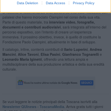
Data Deletion
Data Access
Privacy Policy
Durante la preparazione della mostra è stato avviato anche lavoro
di raccolta di testimonianze orali attraverso interviste realizzate con
palaiesi che hanno incrociato Ciampini nel corso della sua vita.
Parte di questo materiale, tra
interviste video, fotografie,
documenti e contributi audiovisivi
, sarà integrata all’interno del
percorso espositivo, con l’intento di creare un’esperienza
immersiva. Il prossimo obiettivo, invece, è quello di costituire la
Fondazione Paolo Ciampini, attualmente in fase di sviluppo.
Il catalogo, infine, conterrà contributi di
Ilario Luperini
,
Andrea
Mancini
,
Alice Tavoni
,
Elisa Pasini
,
Gianfranco Tognarelli
e
Leonardo Maria Iginetti
, offrendo una lettura ampia e
multidisciplinare della sua produzione artistica e della sua eredità
culturale.
Se vuoi leggere le notizie principali della Toscana iscriviti alla
Newsletter QUInews - ToscanaMedia.
Arriva gratis tutti i giorni