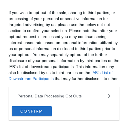
volontà di restituire alla comunità, al territorio e al panorama
artistico nazionale la complessità di un artista che
ha saputo
If you wish to opt-out of the sale, sharing to third parties, or
trasformare l’incisione in una forma di ricerca poetica
.
processing of your personal or sensitive information for
Attraverso l’esposizione di acqueforti, incisioni, disegni, materiali
targeted advertising by us, please use the below opt-out
d’archivio, opere storiche e lavori raramente esposti, la mostra
section to confirm your selection. Please note that after your
ricostruisce il lungo cammino creativo di Ciampini, dagli esordi alle
opt-out request is processed you may continue seeing
grandi opere della maturità.
interest-based ads based on personal information utilized by
us or personal information disclosed to third parties prior to
your opt-out. You may separately opt-out of the further
disclosure of your personal information by third parties on the
Il titolo, "Legàmi", richiama invece il profondo rapporto che l’artista
IAB’s list of downstream participants. This information may
ha intrecciato nel corso della propria vita con la comunità di Palaia,
also be disclosed by us to third parties on the
IAB’s List of
con gli studenti, gli amici, i colleghi e le numerose persone che
Downstream Participants
that may further disclose it to other
hanno attraversato il suo studio. "Abbiamo fortemente voluto
third parties.
questa mostra per tributare Paolo Ciampini, non solo grande artista
riconosciuto a livello internazionale, ma membro della comunità
Personal Data Processing Opt Outs
palaiese, nella quale ha trascorso gran parte della sua vita - ha
spiegato la sindaca
Marica Guerrini
- il legame con il suo paese e
con le persone è protagonista e testimone di questo connubio:
CONFIRM
gran parte dei lavori presenti in mostra provengono da
collezioni private di istituzioni e famiglie
alle quali Paolo
Ciampini aveva donato direttamente le proprie opere".