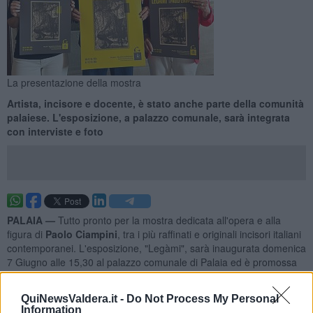
La presentazione della mostra
Artista, incisore e docente, è stato anche parte della comunità
palaiese. L'esposizione, a palazzo comunale, sarà integrata
con interviste e foto
PALAIA —
Tutto pronto per la mostra dedicata all'opera e alla
figura di
Paolo Ciampini
, tra i più raffinati e originali incisori italiani
contemporanei. L'esposizione, "Legàmi", sarà inaugurata domenica
7 Giugno alle 15,30 al palazzo comunale di Palaia ed è promossa
dal Comune in collaborazione con la famiglia di Ciampini e con il
patrocinio del
Museo della Grafica di Pisa
.
QuiNewsValdera.it -
Do Not Process My Personal
Una mostra, aperta sino al prossimo 7 Luglio, che nasce dalla
Information