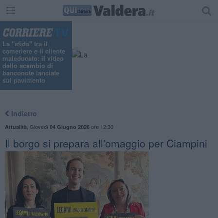
La "sfida" tra il
cameriere e il cliente
maleducato: il video
dello scambio di
banconote lanciate
sul pavimento
Indietro
,
Giovedì
ore 12:30
Attualità
04 Giugno 2026
Il borgo si prepara all'omaggio per Ciampini