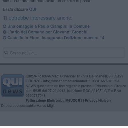
alle 20:00 direttamente nella tua casella di posta.
Basta cliccare
QUI
Ti potrebbe interessare anche:
Una omaggio a Paolo Ciampini in Comune
L'atrio del Comune per Giovanni Gronchi
Castello in Fiore, inaugurata l'edizione numero 14
Editore Toscana Media Channel srl - Via Dei Martelli, 8 - 50129
FIRENZE - info@toscanamediachannel.it. TOSCANA MEDIA
NEWS quotidiano on line registrato presso il Tribunale di Firenze
al n. 5935 del 27.09.2013. Iscrizione ROC 22105 - C.F. e P.Iva
0620787048
Fatturazione Elettronica M5UXCR1 |
Privacy Nielsen
Direttore responsabile Marco Migli
Powered by
Aperion.it