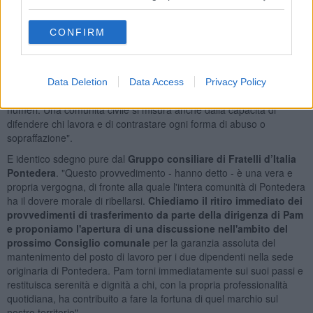
CONFIRM
Condanna della vicenda anche dal Pd pontederese
che
"auspica l’immediato ritiro dei trasferimenti e chiede l’apertura di un
confronto serio con le organizzazioni sindacali e con i lavoratori
interessati. La dignità del lavoro non può essere sacrificata in nome
Data Deletion
Data Access
Privacy Policy
di logiche aziendali che sembrano considerare le persone come
numeri. Una comunità civile si misura anche dalla capacità di
difendere chi lavora e di contrastare ogni forma di abuso o
sopraffazione".
E identico sdegno pure dal
Gruppo consiliare di Fratelli d’Italia
Pontedera
. "Questo provvedimento - hanno detto - è una vera e
propria vergogna, di fronte alla quale l'intera comunità di Pontedera
ha il dovere morale di ribellarsi.
Chiediamo il ritiro immediato dei
provvedimenti di trasferimento da parte della dirigenza di Pam
e proponiamo l'apertura di una discussione nell'ambito del
prossimo Consiglio comunale
per la garanzia assoluta del
mantenimento del posto di lavoro per i due dipendenti nella sede
originaria di Pontedera. Pam torni immediatamente sui suoi passi e
restituisca serenità e dignità a chi, con la propria professionalità
quotidiana, ha contribuito a fare la fortuna di quel marchio sul
nostro territorio".