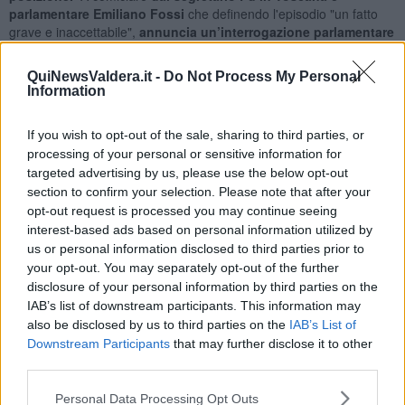
parlamentare Emiliano Fossi
che definendo l'episodio "un fatto
grave e inaccettabile",
annuncia un’interrogazione parlamentare
al Ministro del lavoro.
"Siamo di fronte – ha scritto in una nota
Fossi – all’ennesimo episodio che coinvolge Pam in Toscana: negli
QuiNewsValdera.it -
Do Not Process My Personal
ultimi mesi avevamo già portato all’attenzione del Governo i
Information
licenziamenti ingiusti come quello legati al cosiddetto ‘test del
carrello’e la chiusura del punto vendita dei Gigli con decine di
If you wish to opt-out of the sale, sharing to third parties, or
lavoratori coinvolti e un clima aziendale denunciato più volte dalle
processing of your personal or sensitive information for
organizzazioni sindacali. Nonostante le interrogazioni e le richieste
targeted advertising by us, please use the below opt-out
di intervento istituzionale, la situazione non è migliorata, ma appare
section to confirm your selection. Please note that after your
ulteriormente peggiorata. I
trasferimenti di Pontedera
confermano una gestione delle relazioni industriali che
opt-out request is processed you may continue seeing
continua a scaricare sui lavoratori il peso delle scelte
interest-based ads based on personal information utilized by
aziendali
. È necessario che il governo intervenga e verifichi quanto
us or personal information disclosed to third parties prior to
sta accadendo. Questi episodi dimostrano inoltre tutta
your opt-out. You may separately opt-out of the further
l’insufficienza del decreto ‘Salario Giusto’ varato dalla maggioranza:
disclosure of your personal information by third parties on the
un provvedimento che non rafforza realmente i diritti dei lavoratori,
IAB’s list of downstream participants. This information may
non contrasta gli abusi e non offre strumenti efficaci per garantire
also be disclosed by us to third parties on the
IAB’s List of
condizioni di lavoro dignitose. Servono tutele vere, confronto
Downstream Participants
that may further disclose it to other
sindacale e rispetto per chi lavora, non norme di facciata che
third parties.
lasciano irrisolti i problemi nei luoghi di lavoro".
Personal Data Processing Opt Outs