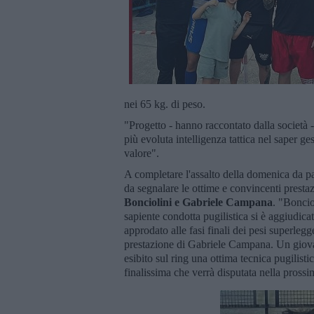
nei 65 kg. di peso.
"Progetto - hanno raccontato dalla società 
più evoluta intelligenza tattica nel saper ge
valore".
A completare l'assalto della domenica da p
da segnalare le ottime e convincenti presta
Bonciolini e Gabriele Campana
. "Boncio
sapiente condotta pugilistica si è aggiudic
approdato alle fasi finali dei pesi superleg
prestazione di Gabriele Campana. Un giovane
esibito sul ring una ottima tecnica pugilisti
finalissima che verrà disputata nella prossi