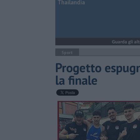
Thailandia
Sport
Progetto espugn
la finale