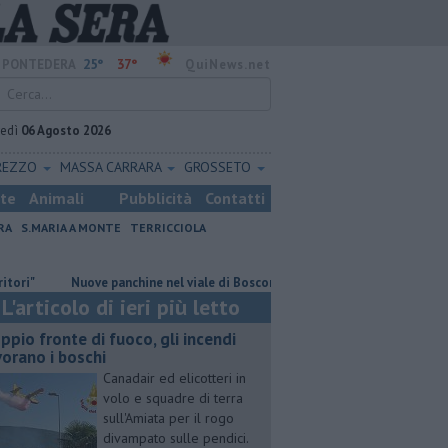
25°
37°
PONTEDERA
QuiNews.net
vedì
06 Agosto 2026
REZZO
MASSA CARRARA
GROSSETO
ste
Animali
Pubblicità
Contatti
RA
S.MARIA A MONTE
TERRICCIOLA
Nuove panchine nel viale di Boscone a Forcoli
Fotovoltaico a Val di C
L'articolo di ieri più letto
ppio fronte di fuoco, gli incendi
vorano i boschi
Canadair ed elicotteri in
volo e squadre di terra
sull'Amiata per il rogo
divampato sulle pendici.