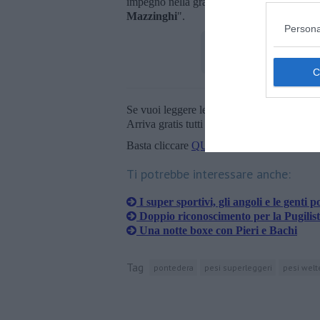
impegno nella grande
tradizione del pugil
Mazzinghi
".
Persona
Se vuoi leggere le notizie principali della T
Arriva gratis tutti i giorni alle 20:00 dirett
Basta cliccare
QUI
Ti potrebbe interessare anche:
I super sportivi, gli angoli e le genti p
Doppio riconoscimento per la Pugilis
Una notte boxe con Pieri e Bachi
Tag
pontedera
pesi superleggeri
pesi welt