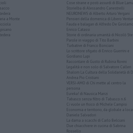
ioli
Cose strane e posti assurdi di Blue Lam
sacco
Storielba di Alessandro Canestrelli
tedera
NEURONEWS di Alberto Arturo Vergani
aria a Monte
Pensieri della domenica di Libero Ventur
icciola
Fauda e balagan di Alfredo De Girolam
opisano
Enrico Catassi
tedera
Storie di ordinaria umanità di Nicolò Ste
Parole in viaggio di Tito Barbini
Turbative di Franco Bonciani
Lo scrittore sfigato di Enrico Guerrini e
Gordiano Lupi
Raccontare di Gusto di Rubina Rovini
Legalità e non solo di Salvatore Calleri
Shalom La Cultura della Solidarietà di 
Andrea Pio Cristiani
VERSI-AMO di Chi mette al centro la
persona
Eureka! di Nausica Manzi
Tabasco senza filtro di Tabasco n.6
Ci vuole un fisico di Michele Campisi
Economia e territorio, da globale a loca
Daniele Salvadori
La dama a scacchi di Carlo Belciani
Due chiacchiere in cucina di Sabrina
Rossello