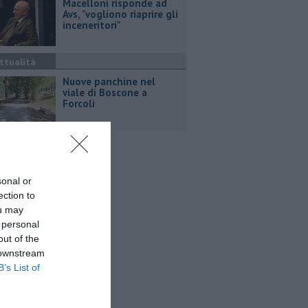
Macelloni risponde ad
Avs, "vogliono riaprire gli
inceneritori"
ttualità
Nuove panchine nel
viale di Boscone a
Forcoli
sonal or
ection to
ou may
 personal
out of the
 downstream
B’s List of