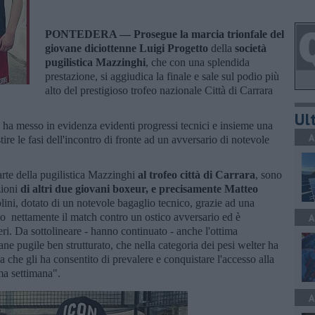
PONTEDERA —
Prosegue la marcia trionfale del
giovane diciottenne Luigi Progetto
della
società
pugilistica Mazzinghi
, che con una splendida
prestazione, si aggiudica la finale e sale sul podio più
alto del prestigioso trofeo nazionale Città di Carrara
Ult
- ha messo in evidenza evidenti progressi tecnici e insieme una
A
stire le fasi dell'incontro di fronte ad un avversario di notevole
arte della pugilistica Mazzinghi
al trofeo città di Carrara
, sono
zioni
di altri due giovani boxeur, e precisamente Matteo
lini, dotato di un notevole bagaglio tecnico, grazie ad una
ato nettamente il match contro un ostico avversario ed è
A
geri. Da sottolineare - hanno continuato - anche l'ottima
 pugile ben strutturato, che nella categoria dei pesi welter ha
ca che gli ha consentito di prevalere e conquistare l'accesso alla
ma settimana".
A