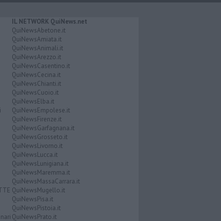
IL NETWORK QuiNews.net
QuiNewsAbetone.it
QuiNewsAmiata.it
QuiNewsAnimali.it
QuiNewsArezzo.it
QuiNewsCasentino.it
QuiNewsCecina.it
QuiNewsChianti.it
QuiNewsCuoio.it
QuiNewsElba.it
i
QuiNewsEmpolese.it
QuiNewsFirenze.it
QuiNewsGarfagnana.it
QuiNewsGrosseto.it
QuiNewsLivorno.it
QuiNewsLucca.it
QuiNewsLunigiana.it
QuiNewsMaremma.it
QuiNewsMassaCarrara.it
ATTE
QuiNewsMugello.it
QuiNewsPisa.it
QuiNewsPistoia.it
nari
QuiNewsPrato.it