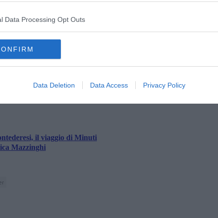
ato pontederese, nel nome degli indimenticabili fratelli
l Data Processing Opt Outs
CONFIRM
oscana iscriviti alla
Newsletter QUInews - ToscanaMedia.
amente nella tua casella di posta.
Data Deletion
Data Access
Privacy Policy
ontederesi, il viaggio di Minuti
tica Mazzinghi
er