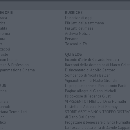
EGORIE
RUBRICHE
naca
Le notizie di oggi
tica
Più Letti della settimana
alità
Più Letti del mese
nomia
Archivio Notizie
ura
Persone
rt
Toscani in TV
tacoli
rviste
QUI BLOG
nion Leader
Incontri d'arte di Riccardo Ferrucci
rese & Professioni
Racconti della domenica di Marco Celat
grammazione Cinema
Disincantato di Adolfo Santoro
Sorridendo di Nicola Belcari
Vignaioli e vini di Nadio Stronchi
MUNI
Le pregiate penne di Pierantonio Pardi
tina
Pagine allegre di Gianni Micheli
Psico-cose di Federica Giusti
inaia
VI PRESENTO I MIEI... di Dino Fiumalbi
annoli
Le stelle di Astrea di Edit Permay
ciana Terme-Lari
STORIE VISPE MA NON TROPPO DISTR
anni
di Dario Dal Canto
tico
Progettare il benessere di Erica Fiumalbi
ia
La Toscana della birra di Davide Cappan