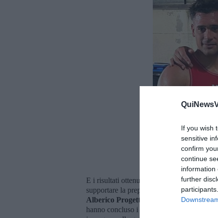
QuiNewsVa
If you wish 
sensitive in
confirm you
continue se
information 
further disc
E i risultati ottenuti hanno dimostrato l'imp
participants
supportare la preparazione e le prestazioni 
Alberico Progetto e Gionata Bernardesc
Downstream 
hanno concluso i dirigenti della società pug