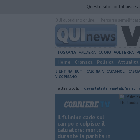
Questo sito contribuisce 
QUI
quotidiano online.
Percorso semplificat
TOSCANA
VALDERA
CUOIO
VOLTERRA
P
Home
Cronaca
Politica
Attualità
BIENTINA
BUTI
CALCINAIA
CAPANNOLI
CASCI
VICOPISANO
a valutazione ambientale
Tutti i titoli:
Bus devastati dai vandali, "a rischio Valdera 
Il fulmine cade sul
campo e colpisce il
calciatore: morto
durante la partita in