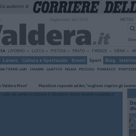
alla audience di
o
Aggiornato alle 10:33
METEO:
Gio
ISA
LIVORNO
LUCCA
PISTOIA
PRATO
FIRENZE
SIENA
A
Lavoro
Cultura e Spettacolo
Eventi
Sport
Blog
Intervi
ANA TERME-LARI
CHIANNI
LAJATICO
PALAIA
PECCIOLI
PONSACCO
PONTEDE
Move"
Macelloni risponde ad Avs, "vogliono riaprire gli inceneritori"
Do
di