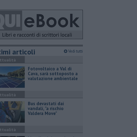
imi articoli
Vedi tutti
ttualità
Fotovoltaico a Val di
Cava, sarà sottoposto a
valutazione ambientale
ttualità
Bus devastati dai
vandali, "a rischio
Valdera Move"
ttualità