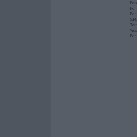
Pecc
Pon
Pon
S.M
Terr
Vic
Pon