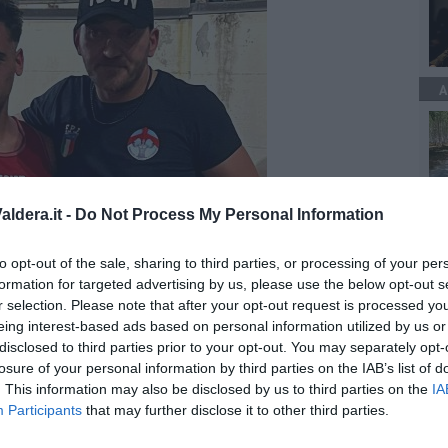
A
ldera.it -
Do Not Process My Personal Information
to opt-out of the sale, sharing to third parties, or processing of your per
formation for targeted advertising by us, please use the below opt-out s
r selection. Please note that after your opt-out request is processed y
eing interest-based ads based on personal information utilized by us or
disclosed to third parties prior to your opt-out. You may separately opt-
losure of your personal information by third parties on the IAB’s list of
ortante lavoro condotto dal settore tecnico della società nel
. This information may also be disclosed by us to third parties on the
IA
dei pugili.
Settore tecnico composto da Roberto Maglione,
hi.
"Abbiamo raccolto grandi successi e grande soddisfazione -
Participants
that may further disclose it to other third parties.
ilistica - che ci spingono a rinnovare quotidianamente il nostro