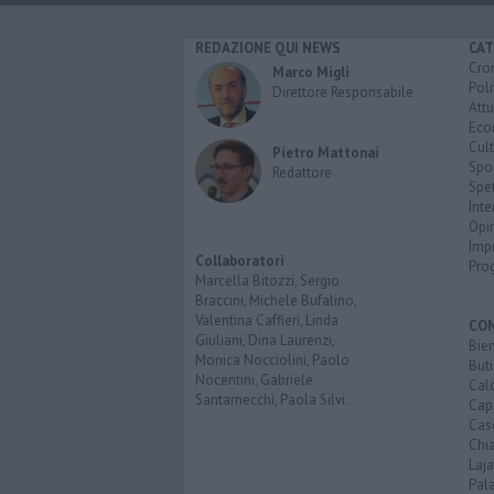
REDAZIONE QUI NEWS
CAT
Cro
Marco Migli
Poli
Direttore Responsabile
Attu
Eco
Cult
Pietro Mattonai
Spo
Redattore
Spet
Inte
Opi
Imp
Collaboratori
Pro
Marcella Bitozzi, Sergio
Braccini, Michele Bufalino,
Valentina Caffieri, Linda
CO
Giuliani, Dina Laurenzi,
Bien
Monica Nocciolini, Paolo
Buti
Nocentini, Gabriele
Calc
Santarnecchi, Paola Silvi.
Cap
Cas
Chi
Laja
Pala