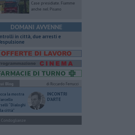
Case presidiate. Fiamme
anche nel Pisano
DOMANI AVVENNE
ntrolli in città, due arresti e
'espulsione
ui Blog
di Riccardo Ferrucci
INCONTRI
ucca la mostra
D'ARTE
Marcello
selli “Dialoghi
la città"
Condoglianze