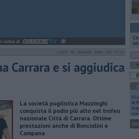
Co
un
LUNEDÌ
01 GIUGNO 2026
ORE 17:00
a Carrara e si aggiudica
Q
A L
La società pugilistica Mazzinghi
di 
Scar
conquista il podio più alto nel trofeo
con 
nazionale Città di Carrara. Ottime
QUI
prestazioni anche di Bonciolini e
Campana