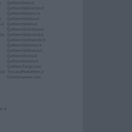
a
QuiNewsSiena.it
QuiNewsValbisenzio.it
QuiNewsValdarno.it
i
QuiNewsValdelsa.it
o e
QuiNewsValdera.it
QuiNewsValdichiana.it
lla
QuiNewsValdicornia.it
QuiNewsValdinievole.it
QuiNewsValdisieve.it
QuiNewsValtiberina.it
QuiNewsVersilia.it
QuiNewsVolterra.it
QuiNewsTango.com
Don
ToscanaMediaNews.it
Fiorentinanews.com
le di