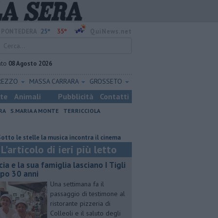
25°
35°
PONTEDERA
QuiNews.net
ato
08 Agosto 2026
REZZO
MASSA CARRARA
GROSSETO
ste
Animali
Pubblicità
Contatti
RA
S.MARIA A MONTE
TERRICCIOLA
elle la musica incontra il cinema
Macelloni, "sull'ossicombustore l'asses
L'articolo di ieri più letto
cia e la sua famiglia lasciano I Tigli
po 30 anni
Una settimana fa il
passaggio di testimone al
ristorante pizzeria di
Colleoli e il saluto degli