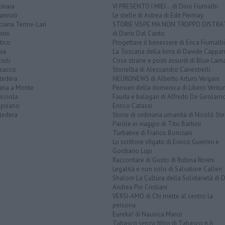
inaia
VI PRESENTO I MIEI... di Dino Fiumalbi
annoli
Le stelle di Astrea di Edit Permay
ciana Terme-Lari
STORIE VISPE MA NON TROPPO DISTR
anni
di Dario Dal Canto
tico
Progettare il benessere di Erica Fiumalbi
ia
La Toscana della birra di Davide Cappan
ioli
Cose strane e posti assurdi di Blue Lam
sacco
Storielba di Alessandro Canestrelli
tedera
NEURONEWS di Alberto Arturo Vergani
aria a Monte
Pensieri della domenica di Libero Ventur
icciola
Fauda e balagan di Alfredo De Girolam
opisano
Enrico Catassi
tedera
Storie di ordinaria umanità di Nicolò Ste
Parole in viaggio di Tito Barbini
Turbative di Franco Bonciani
Lo scrittore sfigato di Enrico Guerrini e
Gordiano Lupi
Raccontare di Gusto di Rubina Rovini
Legalità e non solo di Salvatore Calleri
Shalom La Cultura della Solidarietà di 
Andrea Pio Cristiani
VERSI-AMO di Chi mette al centro la
persona
Eureka! di Nausica Manzi
Tabasco senza filtro di Tabasco n.6