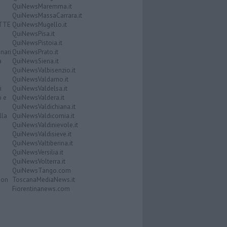
QuiNewsMaremma.it
QuiNewsMassaCarrara.it
ATTE
QuiNewsMugello.it
QuiNewsPisa.it
QuiNewsPistoia.it
nari
QuiNewsPrato.it
a
QuiNewsSiena.it
QuiNewsValbisenzio.it
QuiNewsValdarno.it
i
QuiNewsValdelsa.it
o e
QuiNewsValdera.it
QuiNewsValdichiana.it
lla
QuiNewsValdicornia.it
QuiNewsValdinievole.it
QuiNewsValdisieve.it
QuiNewsValtiberina.it
QuiNewsVersilia.it
QuiNewsVolterra.it
QuiNewsTango.com
Don
ToscanaMediaNews.it
Fiorentinanews.com