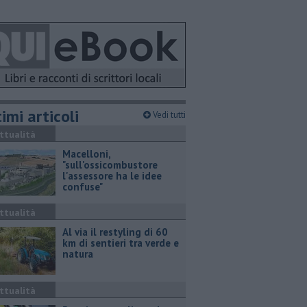
imi articoli
Vedi tutti
ttualità
Macelloni,
"sull'ossicombustore
l'assessore ha le idee
confuse"
ttualità
Al via il restyling di 60
km di sentieri tra verde e
natura
ttualità