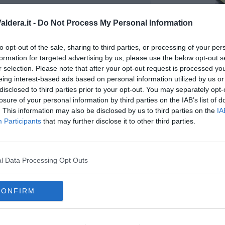
ldera.it -
Do Not Process My Personal Information
A
to opt-out of the sale, sharing to third parties, or processing of your per
oscana iscriviti alla
Newsletter QUInews - ToscanaMedia.
formation for targeted advertising by us, please use the below opt-out s
amente nella tua casella di posta.
r selection. Please note that after your opt-out request is processed y
eing interest-based ads based on personal information utilized by us or
disclosed to third parties prior to your opt-out. You may separately opt-
losure of your personal information by third parties on the IAB’s list of
. This information may also be disclosed by us to third parties on the
IA
munale
Participants
that may further disclose it to other third parties.
o Valentini
 dem
l Data Processing Opt Outs
io
sindaco
toscana
consiglio comunale
massa
pisa
siena
polona
caprese michelangelo
laterina
pergine valdarno
CONFIRM
provincia di firenze
gavorrano
magliano in toscana
semproniano
o nell'elba
isola d'elba
ponte buggianese
provincia di pistoia
i cecina
santa maria a monte
provincia di pisa
italia