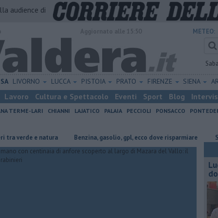
alla audience di
o
Aggiornato alle 15:50
METEO:
Sab
ISA
LIVORNO
LUCCA
PISTOIA
PRATO
FIRENZE
SIENA
A
Lavoro
Cultura e Spettacolo
Eventi
Sport
Blog
Intervi
ANA TERME-LARI
CHIANNI
LAJATICO
PALAIA
PECCIOLI
PONSACCO
PONTEDE
de e natura
​Benzina, gasolio, gpl, ecco dove risparmiare
Sotto le st
Lu
do