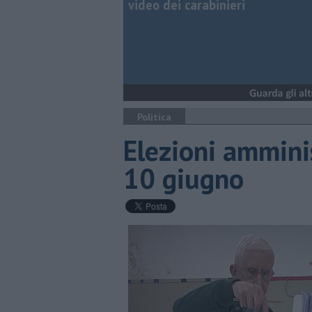
video dei carabinieri
Politica
Elezioni amminis
10 giugno