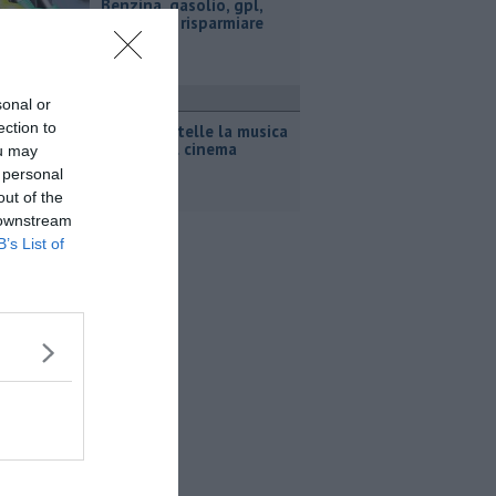
​Benzina, gasolio, gpl,
ecco dove risparmiare
ttualità
sonal or
ection to
Sotto le stelle la musica
incontra il cinema
ou may
 personal
out of the
 downstream
B’s List of