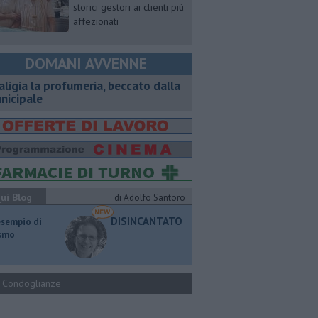
storici gestori ai clienti più
affezionati
DOMANI AVVENNE
aligia la profumeria, beccato dalla
nicipale
ui Blog
di Adolfo Santoro
DISINCANTATO
esempio di
ismo
Condoglianze