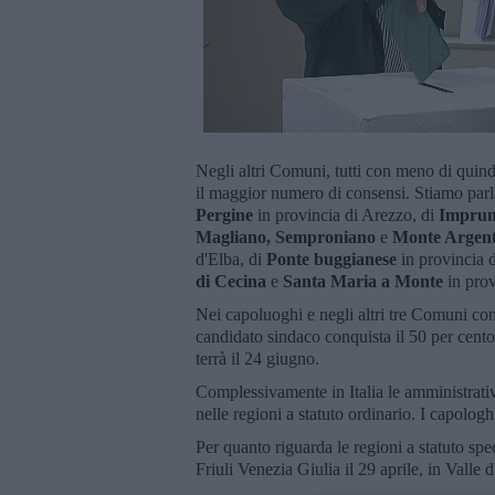
Negli altri Comuni, tutti con meno di quindi
il maggior numero di consensi. Stiamo par
Pergine
in provincia di Arezzo, di
Impru
Magliano, Semproniano
e
Monte Argent
d'Elba, di
Ponte buggianese
in provincia d
di Cecina
e
Santa Maria a Monte
in prov
Nei capoluoghi e negli altri tre Comuni con 
candidato sindaco conquista il 50 per cento
terrà il 24 giugno.
Complessivamente in Italia le amministrat
nelle regioni a statuto ordinario. I capolog
Per quanto riguarda le regioni a statuto spec
Friuli Venezia Giulia il 29 aprile, in Valle