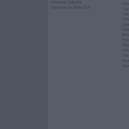
Nocentini, Gabriele
Calc
Santarnecchi, Paola Silvi.
Cap
Cas
Chi
Laja
Pala
Pecc
Pon
Pon
S.M
Terr
Vic
Pon