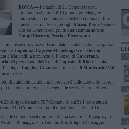
ROMA —
I cittadini di 21 Comuni toscani
torneranno alle urne il 10 giugno per eleggere il
nuovo sindaco e il nuovo consiglio comunale. Fra
questi ci sono i tre capoluoghi
Massa, Pisa e Siena
e
altri tre Comuni con più di quindicimila abitanti:
Campi Bisenzio, Pescia e Pietrasanta
.
cimila residenti, vincerà il candidato a sindaco che raccoglierà
Ult
lando di
Capolona, Caprese Michelangelo
e
Laterina-
neta
e
Marradi
in provincia di Firenze, di
Gavorrano,
A
ario
nel grossetano, dell'isola di
Capraia
, di
Rio
sull'isola
i Pistoia, di
Poggio a Caiano
nel pratese e di
Montecatini Val
incia di Pisa.
più di quindicimila abitanti è previsto il ballottaggio de nessun
 più una delle preferenze. L'eventuale secondo turno di voto si
A
ive 2018 riguarderanno 797 Comuni, di cui 594 sono situati
hi sono 21, i Comuni con più di quindicimila abitanti 114.
iale, le comunali si terranno in Sicilia sempre il 10 giugno, in
A
 d'Aosta il 20 maggio e in Trentino Alto Adige il 27 maggio.