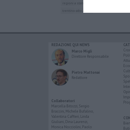
regioni a statuto ordinario
statuto specia
trentino-alto adige
REDAZIONE QUI NEWS
CAT
Cro
Marco Migli
Poli
Direttore Responsabile
Attu
Eco
Cult
Pietro Mattonai
Spo
Redattore
Spet
Inte
Opi
Imp
Collaboratori
Pro
Marcella Bitozzi, Sergio
Braccini, Michele Bufalino,
Valentina Caffieri, Linda
CO
Giuliani, Dina Laurenzi,
Bien
Monica Nocciolini, Paolo
Buti