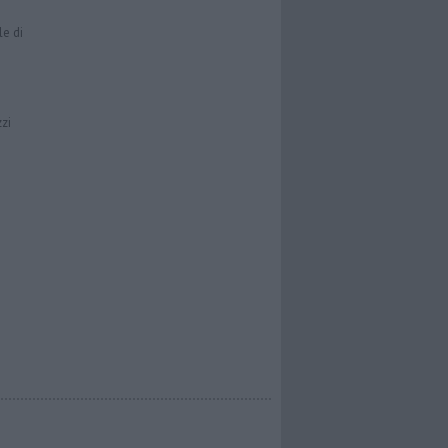
le di
zzi