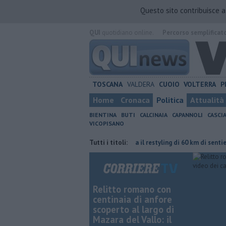
Questo sito contribuisce 
QUI
quotidiano online.
Percorso semplificat
TOSCANA
VALDERA
CUOIO
VOLTERRA
P
Home
Cronaca
Politica
Attualità
BIENTINA
BUTI
CALCINAIA
CAPANNOLI
CASCI
VICOPISANO
essore ha le idee confuse"
Tutti i titoli:
Al via il restyling di 60 km di sentieri tra ver
Relitto romano con
centinaia di anfore
scoperto al largo di
Mazara del Vallo: il