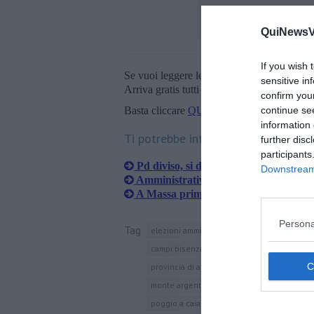
QuiNewsVa
If you wish 
Se vuoi leggere le notizie principali della T
sensitive in
Arriva gratis tutti i giorni alle 20:00 dirett
confirm you
Basta cliccare
QUI
continue se
information 
Ti potrebbe interessare anche:
further disc
participants
Pd diviso, si dimette il segretario co
Downstream 
Amministrative, il Pd sceglie il sindac
A Massa primarie di coalizione per i
Persona
Tag
elezioni amministrative
roma
ballottagg
campi bisenzio
pescia
pietrasanta
ca
provincia di arezzo
impruneta
marradi
monte argentario
grosseto
capraia
ri
poggio a caiano
prato
montecatini val d