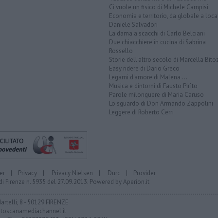
Ci vuole un fisico di Michele Campisi
Economia e territorio, da globale a loca
Daniele Salvadori
La dama a scacchi di Carlo Belciani
Due chiacchiere in cucina di Sabrina
Rossello
Storie dell'altro secolo di Marcella Bito
Easy ridere di Dario Greco
Legami d'amore di Malena ...
Musica e dintorni di Fausto Pirìto
Parole milonguere di Maria Caruso
Lo sguardo di Don Armando Zappolini
Leggere di Roberto Cerri
er
|
Privacy
|
Privacy Nielsen
|
Durc
|
Provider
di Firenze n. 5935 del 27.09.2013. Powered by
Aperion.it
Martelli, 8 - 50129 FIRENZE
toscanamediachannel.it