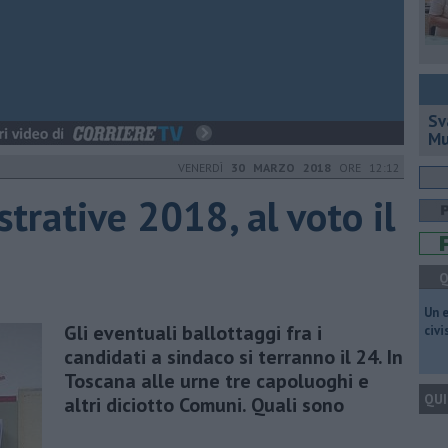
Sv
Mu
VENERDÌ
30 MARZO 2018
ORE 12:12
trative 2018, al voto il
Q
​Un 
Gli eventuali ballottaggi fra i
civ
candidati a sindaco si terranno il 24. In
Toscana alle urne tre capoluoghi e
QUI
altri diciotto Comuni. Quali sono