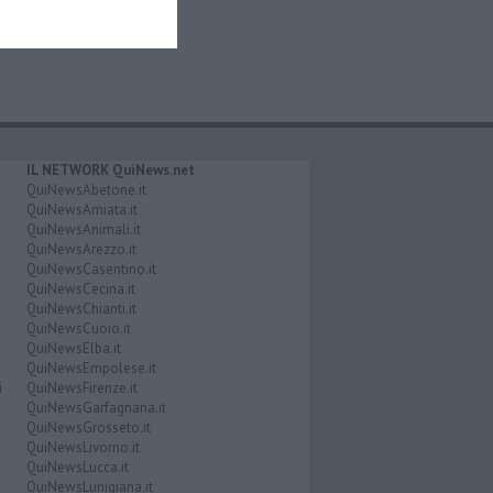
IL NETWORK QuiNews.net
QuiNewsAbetone.it
QuiNewsAmiata.it
QuiNewsAnimali.it
QuiNewsArezzo.it
QuiNewsCasentino.it
QuiNewsCecina.it
QuiNewsChianti.it
QuiNewsCuoio.it
QuiNewsElba.it
QuiNewsEmpolese.it
i
QuiNewsFirenze.it
QuiNewsGarfagnana.it
QuiNewsGrosseto.it
QuiNewsLivorno.it
QuiNewsLucca.it
QuiNewsLunigiana.it