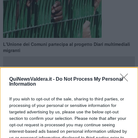
L'Unione dei Comuni partecipa al progetto Diari multimediali
migranti
QuiNewsValdera.it -
Do Not Process My Personal
Information
VALDERA —
Anche l'
Unione Valdera
partecipa al concorso
Dimmi
,
Diari multimediali migranti
riservato ai cittadini di origine
If you wish to opt-out of the sale, sharing to third parties, or
non italiana che hanno vissuto o vivono in Toscana. Si tratta di un
processing of your personal or sensitive information for
progetto sostenuto dalla
regione Toscana
per la creazione
targeted advertising by us, please use the below opt-out
dell'Archivio diaristico nazionale all'interno del quale verrà creato un
section to confirm your selection. Please note that after your
fondo speciale di diari di
migranti
. Gli elaborati potranno essere
opt-out request is processed you may continue seeing
inviati fino al 31 maggio 2014.
interest-based ads based on personal information utilized by
in questo progetto l'unione valdera non è sola e vi partecipa
us or personal information disclosed to third parties prior to