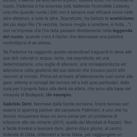
nuoto, Federica ci ha sorpreso tutti, battendo l’invincibile Ledecky,
una che quando nuota i 200 non è sempre così efficace come nelle
altre distanze, e tutte le altre. Soprattutto, ha battuto lo
scetticismo
dei più dopo Rio ("è vecchia, faceva meglio a smettere, è finita…")
con un’impresa che l’ha fatta passare direttamente nella
leggenda
del nuoto
, quando c’era il rischio che diventasse una patetica
controfigura di se stessa.
Se Federica ha raggiunto questo straordinari traguardi lo deve alle
sue doti naturali in acqua, certo, ma soprattutto ad una
determinazione, una voglia di allenarsi, una consapevolezza ed
attenzione nella gestione del suo talento che trovano pochi altri
riscontri al mondo. Prima ad arrivare all’allenamento così come alle
gare, attenta ai consigli del tecnico ed a tutti quei particolari, dalla
cura per il proprio fisico alla dieta da atleta, che sono alla base del
miracolo di Budapest.
Un esempio.
Gabriele Detti
, livornese dalla faccia sorniona, finora famoso per
essere lo sparring partner del campione Paltrinieri, è uno che ha
dovuto recuperare dopo un anno perso per un problema di
infezione alle vie urinarie (2015, quello dei Mondiali di Kazan). Non
è facile trovarsi a lavorare duro, giorno dopo giorno, al centro
federale di Ostia, chilometri e tanta fatica, per raggiungere un