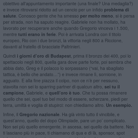
obiettivo all'appuntamento importante (una finale? Una medaglia?)
e invece ritrovarsi ridotto ad un cencio per un infido
problema di
salute
. Conosco gente che ha smesso
per molto meno
, si è persa
per strada, non ha saputo reagire. Gabriele non ha mollato, ha
lavorato per recuperare anche quando Gregorio vinceva i 1.500,
mentre
tutti erano in ferie
. Poi è arrivata Londra con il titolo
europeo, Rio con i due bronzi, la vittoria negli 800 a Riccione,
davanti al fratello di bracciate Paltrinieri.
Quindi
i giorni d’oro di Budapest
, prima il bronzo dei 400, poi lo
spettacolo negli 800, quella gara dove parte forte, poi sembra che
abbia dato, Greg e il polacco lo sorpassano (“vai, ha sbagliato
tattica, è bello che andato…”) e invece rimane lì, sornione, in
agguato. E alla fine piazza il colpo, non ce n’è per nessuno,
stavolta non sei lo sparring partner di qualcun altro,
sei tu il
campione
, Gabriele, e
quell’oro è tuo
. Che tu possa rimanere
quello che sei, quel tuo bel modo di essere, scherzare, piedi per
terra, umiltà e voglia di stupirci: non chiediamo altro.
Un esempio.
Infine, il
Gregorio nazionale
. Ha già vinto tutto il vincibile, e
quest’anno, quello del dopo Olimpiade, pare un po’ complicato.
Non sei più quello emergente, in ascesa, sei quello da battere. Non
ti lasciano più in pace, ti chiamano di qua e di là, sponsor, spot