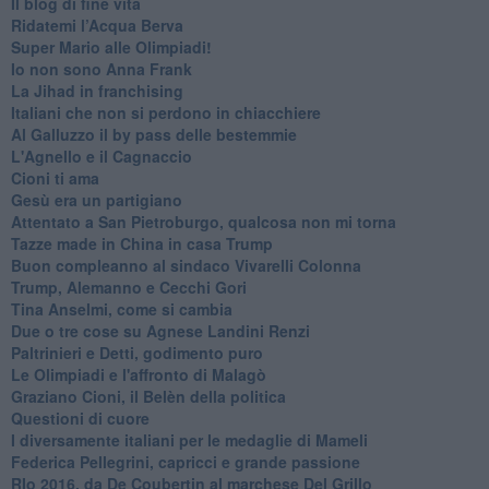
Il blog di fine vita
​Ridatemi l’Acqua Berva
Super Mario alle Olimpiadi!
Io non sono Anna Frank
​La Jihad in franchising
Italiani che non si perdono in chiacchiere
Al Galluzzo il by pass delle bestemmie
L'Agnello e il Cagnaccio
Cioni ti ama
​Gesù era un partigiano
Attentato a San Pietroburgo, qualcosa non mi torna
Tazze made in China in casa Trump
Buon compleanno al sindaco Vivarelli Colonna
Trump, Alemanno e Cecchi Gori
Tina Anselmi, come si cambia
Due o tre cose su Agnese Landini Renzi
Paltrinieri e Detti, godimento puro
Le Olimpiadi e l'affronto di Malagò
Graziano Cioni, il Belèn della politica
Questioni di cuore
I diversamente italiani per le medaglie di Mameli
Federica Pellegrini, capricci e grande passione
RIo 2016, da De Coubertin al marchese Del Grillo