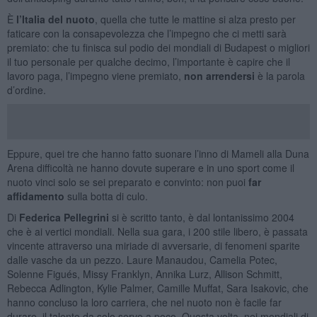
È
l’Italia del nuoto
, quella che tutte le mattine si alza presto per
faticare con la consapevolezza che l’impegno che ci metti sarà
premiato: che tu finisca sul podio dei mondiali di Budapest o migliori
il tuo personale per qualche decimo, l’importante è capire che il
lavoro paga, l’impegno viene premiato,
non arrendersi
è la parola
d’ordine.
Eppure, quei tre che hanno fatto suonare l’inno di Mameli alla Duna
Arena difficoltà ne hanno dovute superare e in uno sport come il
nuoto vinci solo se sei preparato e convinto: non puoi
far
affidamento
sulla botta di culo.
Di
Federica Pellegrini
si è scritto tanto, è dal lontanissimo 2004
che è ai vertici mondiali. Nella sua gara, i 200 stile libero, è passata
vincente attraverso una miriade di avversarie, di fenomeni sparite
dalle vasche da un pezzo. Laure Manaudou, Camelia Potec,
Solenne Figués, Missy Franklyn, Annika Lurz, Allison Schmitt,
Rebecca Adlington, Kylie Palmer, Camille Muffat, Sara Isakovic, che
hanno concluso la loro carriera, che nel nuoto non è facile far
durare, il talento da solo serve a poco. Questa volta, nei mondiali di