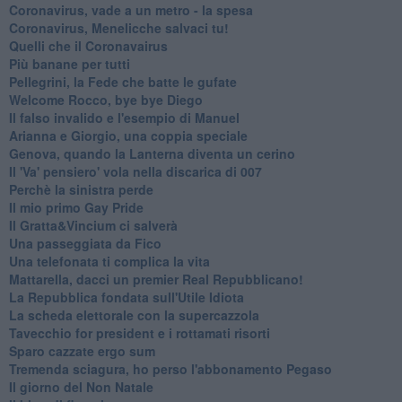
Coronavirus, vade a un metro - la spesa
Coronavirus, Menelicche salvaci tu!
Quelli che il Coronavairus
Più banane per tutti
Pellegrini, la Fede che batte le gufate
Welcome Rocco, bye bye Diego
Il falso invalido e l'esempio di Manuel
Arianna e Giorgio, una coppia speciale
Genova, quando la Lanterna diventa un cerino
Il 'Va' pensiero' vola nella discarica di 007
Perchè la sinistra perde
Il mio primo Gay Pride
Il Gratta&Vincium ci salverà
Una passeggiata da Fico
Una telefonata ti complica la vita
Mattarella, dacci un premier Real Repubblicano!
La Repubblica fondata sull'Utile Idiota
La scheda elettorale con la supercazzola
Tavecchio for president e i rottamati risorti
Sparo cazzate ergo sum
Tremenda sciagura, ho perso l'abbonamento Pegaso
Il giorno del Non Natale