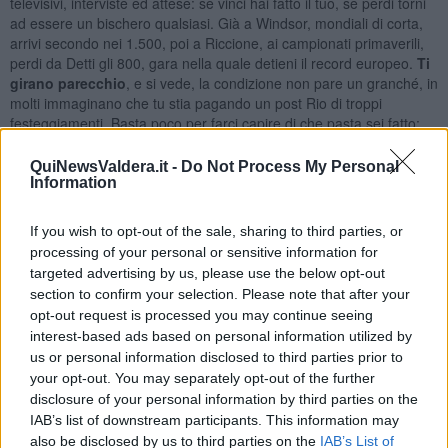
televisivi, interviste ed attese: se vinci hai fatto il tuo, se perdi torni
ad essere un bischero qualsiasi. Già a Windsor, mondiali di corta,
arrivi secondo nei 1.500, poi a Riccione, ai campionati primaverili,
perdi da Detti gli 800, gara nella quale detieni il record europeo.
Ti
girano parecchio
, e si vede, la condizione non pare un granché, in
molti immaginano che tu stia pagando un post Rio di troppi
festeggiamenti. Basta poco per farci capire di che pasta sei fatto:
pochi giorni dopo nei 1.500 piazzi una prestazione che lascia tutti a
bocca aperta, nessuno può avere dubbi sulla tua tenuta mentale, la
QuiNewsValdera.it -
Do Not Process My Personal
tua determinazione.
Information
Che poi è quanto succede a Budapest nella finale dei 1.500. In
batteria ti sei trovato accanto il giovane ucraino Romanchuck, che
If you wish to opt-out of the sale, sharing to third parties, or
la federazione ha ospitato per quasi un anno ad Ostia per allenarsi
processing of your personal or sensitive information for
con i nostri guidati da Stefano Morini (oh, ma non si dovevano
targeted advertising by us, please use the below opt-out
aiutare a casa loro?). L’irrispettoso pischello si prende il lusso di
section to confirm your selection. Please note that after your
batterti per 20 centesimi, sfoderando un finale che non possiedi,
opt-out request is processed you may continue seeing
riprendendoti metri ad ogni virata, l’impressione è quella di trovarsi
interest-based ads based on personal information utilized by
di fronte ad un talentuoso succhiaruote che sfrutta le scie e poi
us or personal information disclosed to third parties prior to
piazza lo scatto vincente. La finale sarà una gara complicata.
your opt-out. You may separately opt-out of the further
disclosure of your personal information by third parties on the
Gregorio l’affronta a modo suo, da protagonista, la imposta
IAB’s list of downstream participants. This information may
all’attacco ma non basta. Attacca ancora ma non basta, l’ucraino è
sempre lì,
non molla
. Credo che un qualsiasi nuotatore con minori
also be disclosed by us to third parties on the
IAB’s List of