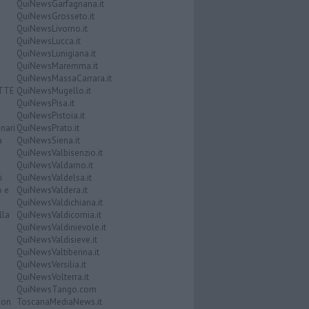
QuiNewsGarfagnana.it
QuiNewsGrosseto.it
QuiNewsLivorno.it
QuiNewsLucca.it
QuiNewsLunigiana.it
QuiNewsMaremma.it
QuiNewsMassaCarrara.it
ATTE
QuiNewsMugello.it
QuiNewsPisa.it
QuiNewsPistoia.it
nari
QuiNewsPrato.it
a
QuiNewsSiena.it
QuiNewsValbisenzio.it
QuiNewsValdarno.it
i
QuiNewsValdelsa.it
o e
QuiNewsValdera.it
QuiNewsValdichiana.it
lla
QuiNewsValdicornia.it
QuiNewsValdinievole.it
QuiNewsValdisieve.it
QuiNewsValtiberina.it
QuiNewsVersilia.it
QuiNewsVolterra.it
QuiNewsTango.com
Don
ToscanaMediaNews.it