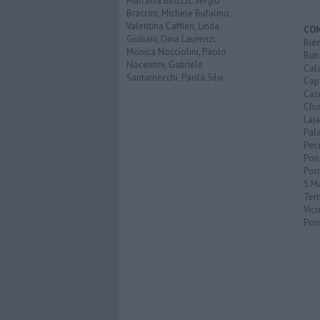
Marcella Bitozzi, Sergio
Braccini, Michele Bufalino,
Valentina Caffieri, Linda
CO
Giuliani, Dina Laurenzi,
Bien
Monica Nocciolini, Paolo
Buti
Nocentini, Gabriele
Calc
Santarnecchi, Paola Silvi.
Cap
Cas
Chi
Laja
Pala
Pecc
Pon
Pon
S.M
Terr
Vic
Pon