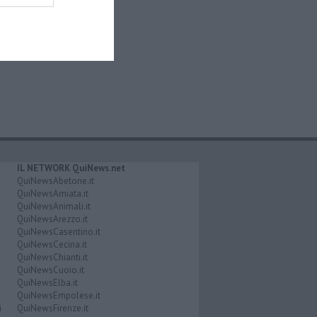
IL NETWORK QuiNews.net
QuiNewsAbetone.it
QuiNewsAmiata.it
QuiNewsAnimali.it
QuiNewsArezzo.it
QuiNewsCasentino.it
QuiNewsCecina.it
QuiNewsChianti.it
QuiNewsCuoio.it
QuiNewsElba.it
QuiNewsEmpolese.it
i
QuiNewsFirenze.it