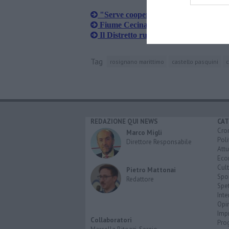
"Serve cooperazione per gli agricolto
Fiume Cecina, un’oasi naturalistica tr
Il Distretto rurale e biologico si allarg
Tag
rosignano marittimo
castello pasquini
c
REDAZIONE QUI NEWS
CAT
Cro
Marco Migli
Poli
Direttore Responsabile
Attu
Eco
Cult
Pietro Mattonai
Spo
Redattore
Spet
Inte
Opi
Imp
Collaboratori
Pro