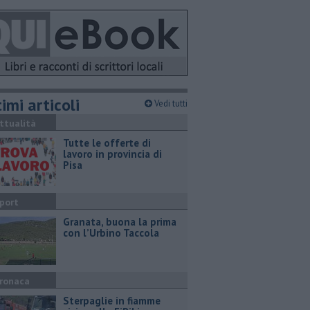
imi articoli
Vedi tutti
ttualità
​Tutte le offerte di
lavoro in provincia di
Pisa
port
​Granata, buona la prima
con l’Urbino Taccola
ronaca
Sterpaglie in fiamme