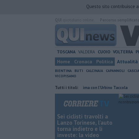
Questo sito contribuisce 
QUI
quotidiano online.
Percorso semplificat
TOSCANA
VALDERA
CUOIO
VOLTERRA
P
Home
Cronaca
Politica
Attualità
BIENTINA
BUTI
CALCINAIA
CAPANNOLI
CASCI
VICOPISANO
ncia di Pisa
​Granata, buona la prima con l’Urbino Taccola
Tutti i titoli:
Sterpagli
Sei ciclisti travolti a
Lanzo Torinese, l’auto
torna indietro e li
investe: la video