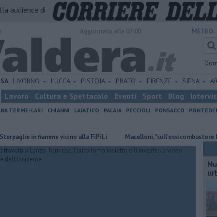
alla audience di
o
Aggiornato alle 07:00
METEO:
Dom
ISA
LIVORNO
LUCCA
PISTOIA
PRATO
FIRENZE
SIENA
A
Lavoro
Cultura e Spettacolo
Eventi
Sport
Blog
Intervi
ANA TERME-LARI
CHIANNI
LAJATICO
PALAIA
PECCIOLI
PONSACCO
PONTEDE
e in fiamme vicino alla FiPiLi
Macelloni, "sull'ossicombustore l'assesso
Nu
ur