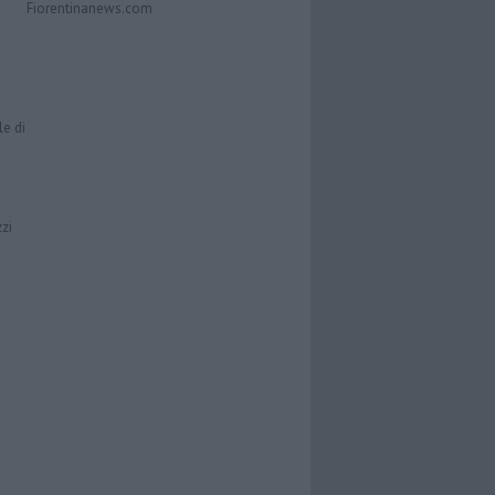
Fiorentinanews.com
le di
zzi