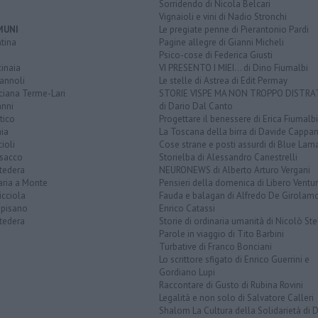
Sorridendo di Nicola Belcari
Vignaioli e vini di Nadio Stronchi
MUNI
Le pregiate penne di Pierantonio Pardi
tina
Pagine allegre di Gianni Micheli
Psico-cose di Federica Giusti
inaia
VI PRESENTO I MIEI... di Dino Fiumalbi
annoli
Le stelle di Astrea di Edit Permay
ciana Terme-Lari
STORIE VISPE MA NON TROPPO DISTR
anni
di Dario Dal Canto
tico
Progettare il benessere di Erica Fiumalbi
ia
La Toscana della birra di Davide Cappan
ioli
Cose strane e posti assurdi di Blue Lam
sacco
Storielba di Alessandro Canestrelli
tedera
NEURONEWS di Alberto Arturo Vergani
aria a Monte
Pensieri della domenica di Libero Ventur
icciola
Fauda e balagan di Alfredo De Girolam
opisano
Enrico Catassi
tedera
Storie di ordinaria umanità di Nicolò Ste
Parole in viaggio di Tito Barbini
Turbative di Franco Bonciani
Lo scrittore sfigato di Enrico Guerrini e
Gordiano Lupi
Raccontare di Gusto di Rubina Rovini
Legalità e non solo di Salvatore Calleri
Shalom La Cultura della Solidarietà di 