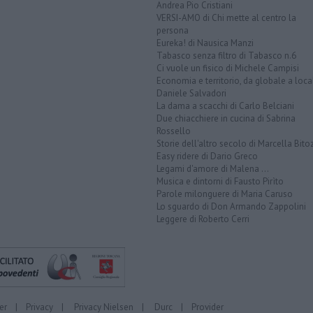
Andrea Pio Cristiani
VERSI-AMO di Chi mette al centro la
persona
Eureka! di Nausica Manzi
Tabasco senza filtro di Tabasco n.6
Ci vuole un fisico di Michele Campisi
Economia e territorio, da globale a loca
Daniele Salvadori
La dama a scacchi di Carlo Belciani
Due chiacchiere in cucina di Sabrina
Rossello
Storie dell'altro secolo di Marcella Bito
Easy ridere di Dario Greco
Legami d'amore di Malena ...
Musica e dintorni di Fausto Pirìto
Parole milonguere di Maria Caruso
Lo sguardo di Don Armando Zappolini
Leggere di Roberto Cerri
er
|
Privacy
|
Privacy Nielsen
|
Durc
|
Provider