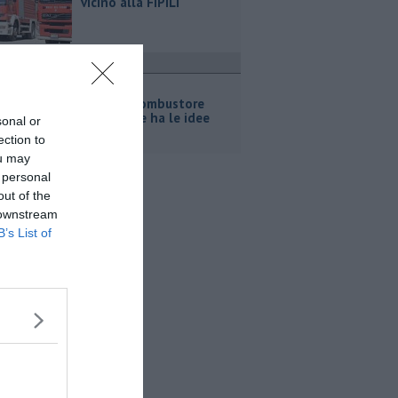
vicino alla FiPiLi
ttualità
Macelloni,
"sull'ossicombustore
l'assessore ha le idee
sonal or
confuse"
ection to
ou may
 personal
out of the
 downstream
B’s List of