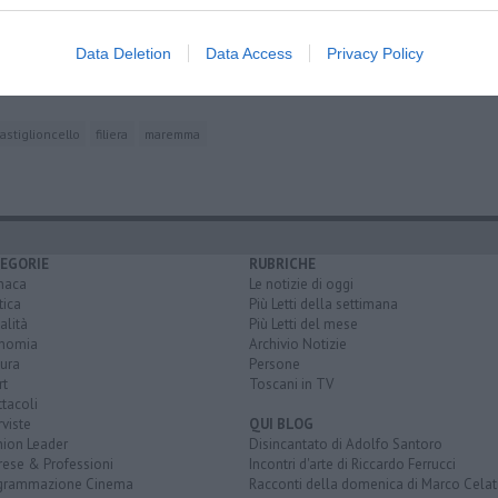
ri"
a i progetti
Data Deletion
Data Access
Privacy Policy
a
astiglioncello
filiera
maremma
EGORIE
RUBRICHE
naca
Le notizie di oggi
tica
Più Letti della settimana
alità
Più Letti del mese
nomia
Archivio Notizie
ura
Persone
rt
Toscani in TV
tacoli
rviste
QUI BLOG
nion Leader
Disincantato di Adolfo Santoro
rese & Professioni
Incontri d'arte di Riccardo Ferrucci
grammazione Cinema
Racconti della domenica di Marco Celat