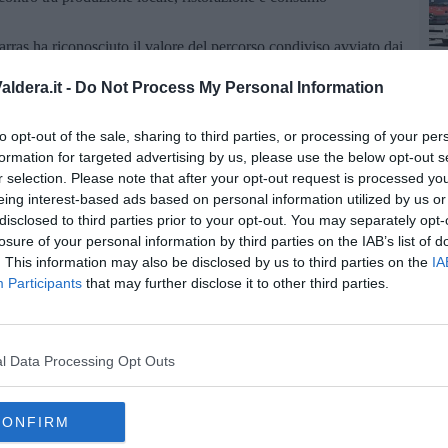
ras ha riconosciuto il valore del percorso condiviso avviato dai
 come il documento presentato rappresenti un importante passo
A
iù chiaro dei Distretti all’interno delle politiche regionali.
ldera.it -
Do Not Process My Personal Information
ella Regione Toscana di lavorare entro i prossimi mesi a una
ti Biologici e ad altri strumenti delle politiche territoriali
to opt-out of the sale, sharing to third parties, or processing of your per
ioni emerse dal confronto con i territori.
formation for targeted advertising by us, please use the below opt-out s
icialmente due nuovi Distretti Biologici, Aldobrandesco e del
r selection. Please note that after your opt-out request is processed y
iamila Carli in rappresentanza del GAL Terre Etrusche e del
eing interest-based ads based on personal information utilized by us or
le Angeli per il Distretto Biologico Maremma.
disclosed to third parties prior to your opt-out. You may separately opt-
losure of your personal information by third parties on the IAB’s list of
. This information may also be disclosed by us to third parties on the
IA
Participants
that may further disclose it to other third parties.
oscana iscriviti alla
Newsletter QUInews - ToscanaMedia.
l Data Processing Opt Outs
amente nella tua casella di posta.
CONFIRM