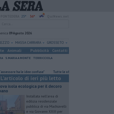
25°
36°
PONTEDERA
QuiNews.net
enica
09 Agosto 2026
REZZO
MASSA CARRARA
GROSSETO
ste
Animali
Pubblicità
Contatti
RA
S.MARIA A MONTE
TERRICCIOLA
re ha le idee confuse"
​Tutte le offerte di lavoro in provincia di Pisa
L'articolo di ieri più letto
ova isola ecologica per il decoro
bano
Installata nell'area di
edilizia residenziale
pubblica di via Machiavelli
e via Giovanni XXIII per