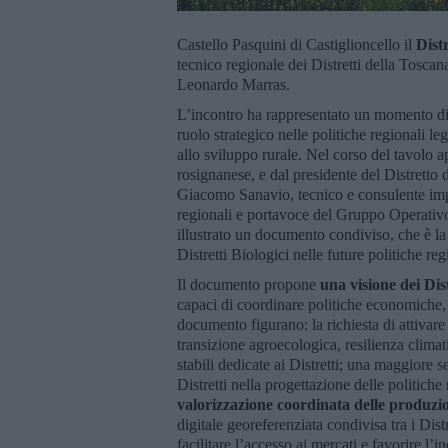
Castello Pasquini di Castiglioncello il
Dist
tecnico regionale dei Distretti della Toscan
Leonardo Marras.
L’incontro ha rappresentato un momento di c
ruolo strategico nelle politiche regionali le
allo sviluppo rurale. Nel corso del tavolo 
rosignanese, e dal presidente del Distretto d
Giacomo Sanavio, tecnico e consulente impeg
regionali e portavoce del Gruppo Operativo 
illustrato un documento condiviso, che è la
Distretti Biologici nelle future politiche reg
Il documento propone
una visione dei Dis
capaci di coordinare politiche economiche, a
documento figurano: la richiesta di attivar
transizione agroecologica, resilienza climati
stabili dedicate ai Distretti; una maggiore 
Distretti nella progettazione delle politiche 
valorizzazione coordinata delle produzi
digitale georeferenziata condivisa tra i Distret
facilitare l’accesso ai mercati e favorire l