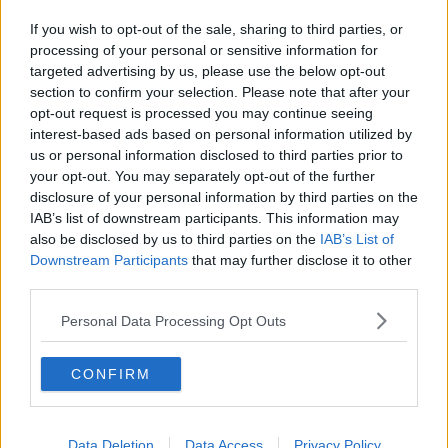
Comitato Uisp Valdera
per la gestione della struttura.
If you wish to opt-out of the sale, sharing to third parties, or
La festa per il taglio del nastro ha registrato il tutto esaurito: 200
processing of your personal or sensitive information for
partecipanti (il massimo della capienza consentita), di cui il 60% di
targeted advertising by us, please use the below opt-out
residenti a Chianni. Presenti i rappresentanti delle istituzioni per il
section to confirm your selection. Please note that after your
discorso augurale alla riapertura dell’impianto:
Giacomo Tarrini
,
sindaco di Chianni,
Virginia Vergero
, presidente di Fondazione La
opt-out request is processed you may continue seeing
Grillaia, e
Domiziano Lenzi
, presidente del Comitato Uisp Valdera
interest-based ads based on personal information utilized by
che si è dichiarato
o
rgoglioso di poter vedere la piscina comunale
us or personal information disclosed to third parties prior to
di Chianni tornare a nuova vita.
your opt-out. You may separately opt-out of the further
disclosure of your personal information by third parties on the
IAB’s list of downstream participants. This information may
also be disclosed by us to third parties on the
IAB’s List of
Downstream Participants
that may further disclose it to other
Dopo i lavori di restyling, che in sintesi hanno interessato le
third parties.
infrastrutture esterne, tra cui pavimentazione, arredi, illuminazione,
teloni, ringhiere, scivoli e aree relax, e interne, come docce, bagni e
Personal Data Processing Opt Outs
spogliatoi, la
Fondazione La Grillaia ha anche previsto
agevolazioni esclusive per i cittadini di Chianni
: l’ingresso
gratuito nei giorni feriali e la riduzione del 50% nei giorni festivi. “La
CONFIRM
piscina comunale di Chianni, nata nel 1990 dall’iniziativa di un
gruppo di cittadini che unirono le forze per realizzarla, rappresenta
un punto di riferimento di balneazione del nostro territorio. Era
necessario un intervento strutturale importante e irrimandabile che
Data Deletion
Data Access
Privacy Policy