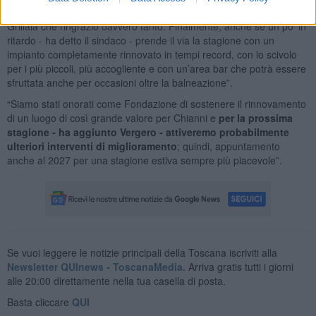
sarebbe stato difficile realizzare senza il supporto della Fondazione
Grillaia che ringrazio davvero tanto. Finalmente, anche se un po’ in
ritardo - ha detto il sindaco - prende il via la stagione con un
impianto completamente rinnovato in tempi record, con lo scivolo
per i più piccoli, più accogliente e con un’area bar che potrà essere
sfruttata anche per occasioni oltre la balneazione”.
“Siamo stati onorati come Fondazione di sostenere il rinnovamento
di un luogo di così grande valore per Chianni e
per la prossima
stagione - ha aggiunto Vergero - attiveremo probabilmente
ulteriori interventi di miglioramento
; quindi, appuntamento
anche al 2027 per una stagione estiva sempre più piacevole”.
Se vuoi leggere le notizie principali della Toscana iscriviti alla
Newsletter QUInews - ToscanaMedia.
Arriva gratis tutti i giorni
alle 20:00 direttamente nella tua casella di posta.
Basta cliccare
QUI