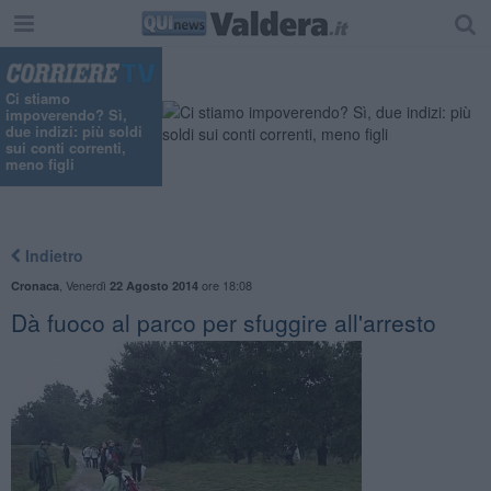
"
Ci stiamo
impoverendo? Sì,
due indizi: più soldi
sui conti correnti,
meno figli
Indietro
,
Venerdì
ore 18:08
Cronaca
22 Agosto 2014
Dà fuoco al parco per sfuggire all'arresto