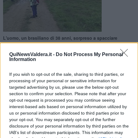
L'uomo, un brasiliano di 38 anni, sorpreso a spacciare
all'interno della riserva naturale di Montefalcone. Nella fuga
ferisce tre persone
QuiNewsValdera.it -
Do Not Process My Personal
Information
If you wish to opt-out of the sale, sharing to third parties, or
processing of your personal or sensitive information for
targeted advertising by us, please use the below opt-out
COMPRENSORIO —
Un brasiliano di 38 anni è stato arrestato la
section to confirm your selection. Please note that after your
notte scorsa nella
riserva naturale di Montefalcone
dagli agenti
opt-out request is processed you may continue seeing
del corpo forestale dello Stato e dai
carabinieri della compagnia
interest-based ads based on personal information utilized by
di San Miniato
durante un'operazione di contrasto allo spaccio di
us or personal information disclosed to third parties prior to
sostanze stupefacenti.
your opt-out. You may separately opt-out of the further
L’uomo è stato ritenuto responsabile di un incendio
che poco
disclosure of your personal information by third parties on the
prima aveva interessato circa 120 metri quadrati di sottobosco,
IAB’s list of downstream participants. This information may
forse sviluppato da un bivacco acceso di notte dagli spacciatori.