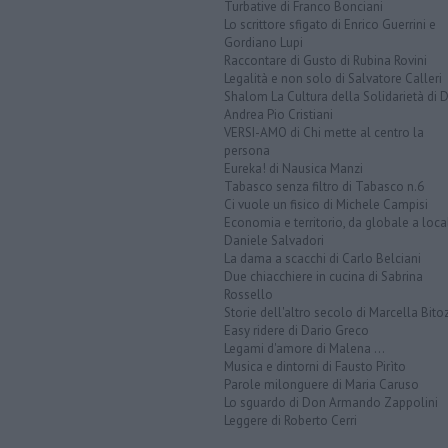
Turbative di Franco Bonciani
Lo scrittore sfigato di Enrico Guerrini e
Gordiano Lupi
Raccontare di Gusto di Rubina Rovini
Legalità e non solo di Salvatore Calleri
Shalom La Cultura della Solidarietà di 
Andrea Pio Cristiani
VERSI-AMO di Chi mette al centro la
persona
Eureka! di Nausica Manzi
Tabasco senza filtro di Tabasco n.6
Ci vuole un fisico di Michele Campisi
Economia e territorio, da globale a loca
Daniele Salvadori
La dama a scacchi di Carlo Belciani
Due chiacchiere in cucina di Sabrina
Rossello
Storie dell'altro secolo di Marcella Bito
Easy ridere di Dario Greco
Legami d'amore di Malena ...
Musica e dintorni di Fausto Pirìto
Parole milonguere di Maria Caruso
Lo sguardo di Don Armando Zappolini
Leggere di Roberto Cerri