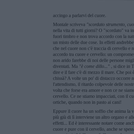
accingo a parlarvi del cuore.
Montale scriveva
"scordato strumento, cuo
nella vita di tutti giorni? O "scordato" va 
fuori timbro e non trova accordo con la nat
un misto delle due cose. In effetti andrebbe
che nel cuore non c'è traccia di cervello e
accordo tra cuore e cervello: un comprome
non arido farebbe di noi delle persone migl
diventati. Ma
"è come dillo..."
, si dice in 
dire e il fare c'è di mezzo il mare. Che poi
chissà? A volte un po' di distacco occorre 
l'attendismo, il ritardo colpevole delle nostr
volta che forse era amore e non ce ne siamo
cervello. Ce ne stiamo impacciati, con il cu
ortiche, quando non in pasto ai cani!
Eppure il cuore ha un soffio che anima la vi
più giù di lì interviene un altro organo e a
effetti... Ed è interessante notare come anc
cuore e pure con il cervello, anche se spes