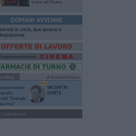
anche nel Pisano
DOMANI AVVENNE
ntrolli in città, due arresti e
'espulsione
ui Blog
di Riccardo Ferrucci
INCONTRI
ucca la mostra
D'ARTE
Marcello
selli “Dialoghi
la città"
Condoglianze