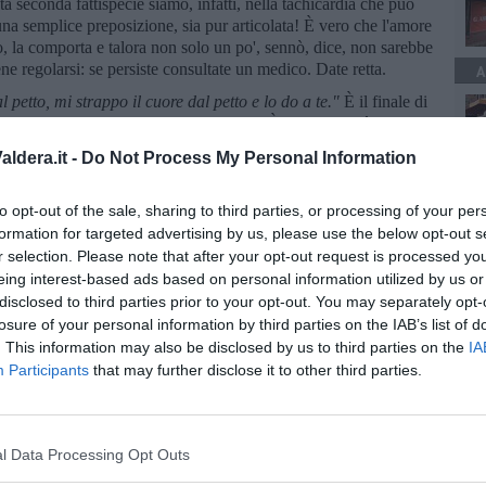
a seconda fattispecie siamo, infatti, nella tachicardia che può
una semplice preposizione, sia pur articolata! È vero che l'amore
o, la comporta e talora non solo un po', sennò, dice, non sarebbe
e regolarsi: se persiste consultate un medico. Date retta.
A
 petto, mi strappo il cuore dal petto e lo do a te."
È il finale di
suburbani"
che ho letto da qualche parte. È vero, citare è una
e oltretutto quel "lettere" mi pare sfacciatamente presuntuoso,
ldera.it -
Do Not Process My Personal Information
e sia una frase gridata da un inquilino di un casamento. Un grido
e e del disamore. Dell'abbandono. Il mio cuore è tuo, tienilo, io
sce qui, al giorno d'oggi, va pure bene. L'uomo, diversamente
to opt-out of the sale, sharing to third parties, or processing of your per
 cuore e della carne. Forse perché una donna è portatrice e
formation for targeted advertising by us, please use the below opt-out s
 soltanto un seme, sia pur di una qualche importanza. O forse
r selection. Please note that after your opt-out request is processed y
feroce intelligenza e di un'altrettanto feroce scemenza e il cuore
eing interest-based ads based on personal information utilized by us or
 il sangue. Gli uomini uccidono con crudeltà persino ciò che
disclosed to third parties prior to your opt-out. You may separately opt-
omo ad offrire il suo cuore. A volte gli uomini lo fanno, ne sono
losure of your personal information by third parties on the IAB’s list of
er entrambi: seguire il cuore, come ho detto, non si sa se porta
. This information may also be disclosed by us to third parties on the
IA
di sì, che lei gli abbia detto sì, lo abbia accolto il suo cuore e
Participants
that may further disclose it to other third parties.
sempre. O comunque finché dura.
tale, "Corno inglese", da "Ossi di seppia"
l Data Processing Opt Outs