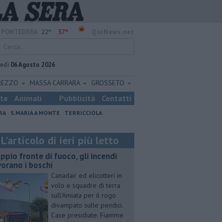
22°
37°
PONTEDERA
QuiNews.net
vedì
06 Agosto 2026
REZZO
MASSA CARRARA
GROSSETO
ste
Animali
Pubblicità
Contatti
RA
S.MARIA A MONTE
TERRICCIOLA
L'articolo di ieri più letto
ppio fronte di fuoco, gli incendi
vorano i boschi
Canadair ed elicotteri in
volo e squadre di terra
sull'Amiata per il rogo
divampato sulle pendici.
Case presidiate. Fiamme