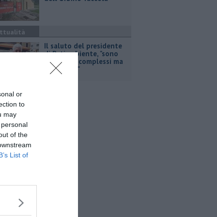
ttualità
Il saluto del presidente
di Retiambiente, "sono
stati anni complessi ma
di crescita"
sonal or
ection to
ou may
 personal
out of the
 downstream
B’s List of