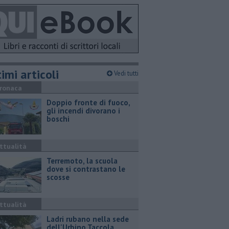
imi articoli
Vedi tutti
ronaca
Doppio fronte di fuoco,
gli incendi divorano i
boschi
ttualità
Terremoto, la scuola
dove si contrastano le
scosse
ttualità
Ladri rubano nella sede
dell'Urbino Taccola