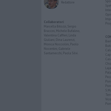
Spo
Redattore
Spet
Inte
Opi
Imp
Collaboratori
Pro
Marcella Bitozzi, Sergio
Braccini, Michele Bufalino,
Valentina Caffieri, Linda
CO
Giuliani, Dina Laurenzi,
Bien
Monica Nocciolini, Paolo
Buti
Nocentini, Gabriele
Calc
Santarnecchi, Paola Silvi.
Cap
Cas
Chi
Laja
Pala
Pecc
Pon
Pon
S.M
Terr
Vic
Pon