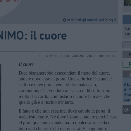
Vedi tutti gli articoli del blog di
Co
IMO: il cuore
un
DI - DOMENICA
18 GIUGNO 2017
ORE 08:35
Il cuore
Dice bisognerebbe assecondare il moto del cuore,
Q
andare dove esso ci porta. Una scrittrice l'ha anche
A L
scritto e deve pure averci vinto qualcosa o,
di 
comunque, c'ha venduto un sacco di libri. Io sono
Scar
molto d'accordo: contrastarlo il cuore fa male, che
con 
quello già è a rischio d'infarto.
QUI
Il fatto è che non si sa mai dove cavolo ci porta, il
maledetto cuore. Né dove bisogna andare perché esso
ci porti qualcuno -qualcuna- o qualcosa succeda e
tutto vada bene. E chi o cosa sarà. E, sopratutto,