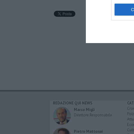
REDAZIONE QUI NEWS
CAT
Cro
Marco Migli
Poli
Direttore Responsabile
Attu
Eco
Cult
Pietro Mattonai