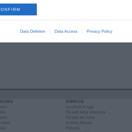
CONFIRM
Data Deletion
Data Access
Privacy Policy
EGORIE
RUBRICHE
naca
Le notizie di oggi
tica
Più Letti della settimana
alità
Più Letti del mese
nomia
Archivio Notizie
ura
Persone