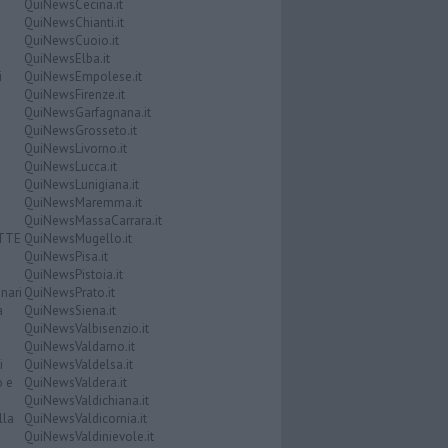
QuiNewsCecina.it
QuiNewsChianti.it
QuiNewsCuoio.it
QuiNewsElba.it
i
QuiNewsEmpolese.it
QuiNewsFirenze.it
QuiNewsGarfagnana.it
QuiNewsGrosseto.it
QuiNewsLivorno.it
QuiNewsLucca.it
QuiNewsLunigiana.it
QuiNewsMaremma.it
QuiNewsMassaCarrara.it
ATTE
QuiNewsMugello.it
QuiNewsPisa.it
QuiNewsPistoia.it
nari
QuiNewsPrato.it
a
QuiNewsSiena.it
QuiNewsValbisenzio.it
QuiNewsValdarno.it
i
QuiNewsValdelsa.it
o e
QuiNewsValdera.it
QuiNewsValdichiana.it
lla
QuiNewsValdicornia.it
QuiNewsValdinievole.it