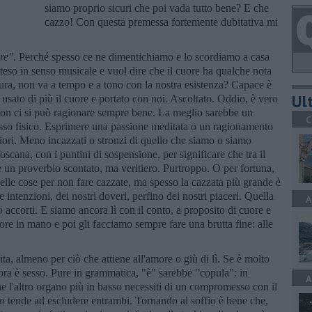
siamo proprio sicuri che poi vada tutto bene? E che
cazzo! Con questa premessa fortemente dubitativa mi
re"
. Perché spesso ce ne dimentichiamo e lo scordiamo a casa
inteso in senso musicale e vuol dire che il cuore ha qualche nota
ura, non va a tempo e a tono con la nostra esistenza? Capace è
Ult
 usato di più il cuore e portato con noi. Ascoltato. Oddio, è vero
 non ci si può ragionare sempre bene. La meglio sarebbe un
C
sso fisico. Esprimere una passione meditata o un ragionamento
iori. Meno incazzati o stronzi di quello che siamo o siamo
Toscana, con i puntini di sospensione, per significare che tra il
 è un proverbio scontato, ma veritiero. Purtroppo. O per fortuna,
nelle cose per non fare cazzate, ma spesso la cazzata più grande è
e intenzioni, dei nostri doveri, perfino dei nostri piaceri. Quella
A
 accorti. E siamo ancora lì con il conto, a proposito di cuore e
ore in mano e poi gli facciamo sempre fare una brutta fine: alle
ta, almeno per ciò che attiene all'amore o giù di lì. Se è molto
llora è sesso. Pure in grammatica, "è" sarebbe "copula": in
A
he l'altro organo più in basso necessiti di un compromesso con il
so tende ad escludere entrambi. Tornando al soffio è bene che,