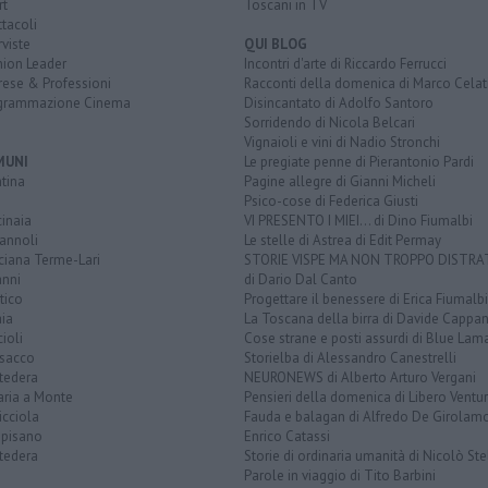
rt
Toscani in TV
tacoli
rviste
QUI BLOG
nion Leader
Incontri d'arte di Riccardo Ferrucci
rese & Professioni
Racconti della domenica di Marco Celat
grammazione Cinema
Disincantato di Adolfo Santoro
Sorridendo di Nicola Belcari
Vignaioli e vini di Nadio Stronchi
MUNI
Le pregiate penne di Pierantonio Pardi
tina
Pagine allegre di Gianni Micheli
Psico-cose di Federica Giusti
inaia
VI PRESENTO I MIEI... di Dino Fiumalbi
annoli
Le stelle di Astrea di Edit Permay
ciana Terme-Lari
STORIE VISPE MA NON TROPPO DISTR
anni
di Dario Dal Canto
tico
Progettare il benessere di Erica Fiumalbi
ia
La Toscana della birra di Davide Cappan
ioli
Cose strane e posti assurdi di Blue Lam
sacco
Storielba di Alessandro Canestrelli
tedera
NEURONEWS di Alberto Arturo Vergani
aria a Monte
Pensieri della domenica di Libero Ventur
icciola
Fauda e balagan di Alfredo De Girolam
opisano
Enrico Catassi
tedera
Storie di ordinaria umanità di Nicolò Ste
Parole in viaggio di Tito Barbini