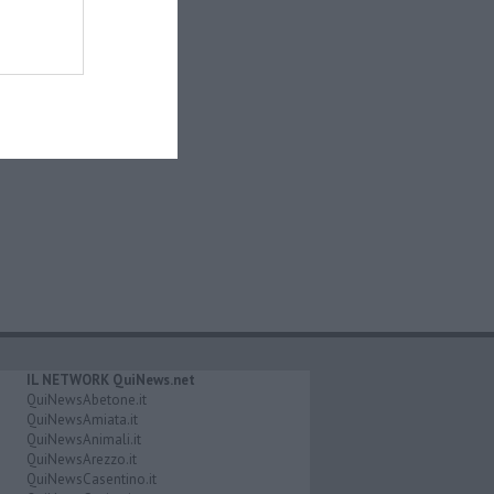
IL NETWORK QuiNews.net
QuiNewsAbetone.it
QuiNewsAmiata.it
QuiNewsAnimali.it
QuiNewsArezzo.it
QuiNewsCasentino.it