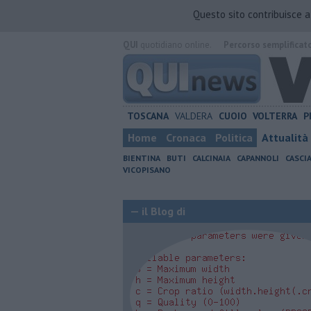
Questo sito contribuisce 
QUI
quotidiano online.
Percorso semplificat
TOSCANA
VALDERA
CUOIO
VOLTERRA
P
Home
Cronaca
Politica
Attualità
BIENTINA
BUTI
CALCINAIA
CAPANNOLI
CASCI
VICOPISANO
— il Blog di