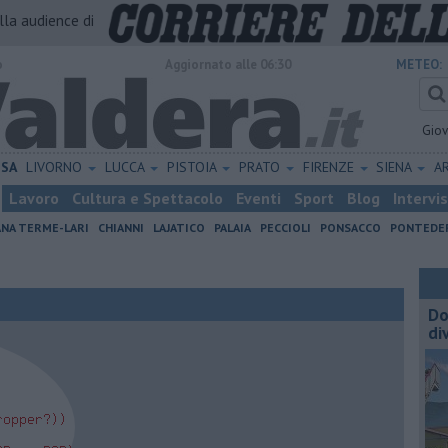
alla audience di
o
Aggiornato alle 06:30
METEO:
Gio
ISA
LIVORNO
LUCCA
PISTOIA
PRATO
FIRENZE
SIENA
A
Lavoro
Cultura e Spettacolo
Eventi
Sport
Blog
Intervi
ANA TERME-LARI
CHIANNI
LAJATICO
PALAIA
PECCIOLI
PONSACCO
PONTEDE
Do
di