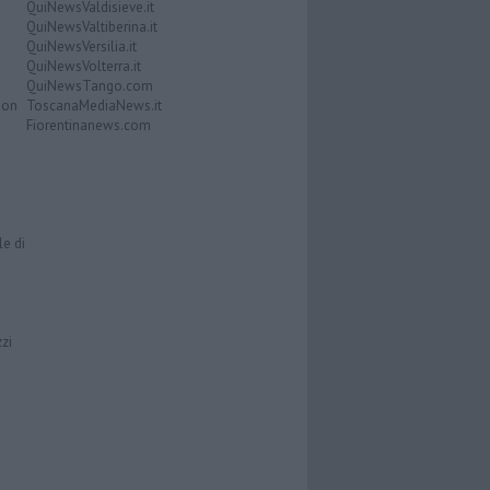
QuiNewsValdisieve.it
QuiNewsValtiberina.it
QuiNewsVersilia.it
QuiNewsVolterra.it
QuiNewsTango.com
Don
ToscanaMediaNews.it
Fiorentinanews.com
le di
zzi