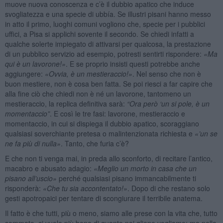
muove nuova conoscenza e c’è il dubbio apatico che induce
svogliatezza e una specie di ubbía. Se illustri pisani hanno messo
in atto il primo, luoghi comuni vogliono che, specie per i pubblici
uffici, a Pisa si applichi sovente il secondo. Se chiedi infatti a
qualche solerte impiegato di attivarsi per qualcosa, la prestazione
di un pubblico servizio ad esempio, potresti sentirti rispondere:
«Ma
qui
è un lavorone!»
. E se proprio insisti questi potrebbe anche
aggiungere:
«
Ovvia, è un mestieraccio!»
. Nel senso che non è
buon mestiere, non è cosa ben fatta. Se poi riesci a far capire che
alla fine ciò che chiedi non è né un lavorone, tantomeno un
mestieraccio, la replica definitiva sarà:
“
Ora però ‘un si pole, è un
momentaccio”
. E così le tre fasi: lavorone, mestieraccio e
momentaccio, in cui si dispiega il dubbio apatico, scoraggiano
qualsiasi soverchiante pretesa o malintenzionata richiesta e
«’
un se
ne fa più di nulla»
. Tanto, che furia c’è?
E che non ti venga mai, in preda allo sconforto, di recitare l’antico,
macabro e abusato adagio:
«
Meglio un morto in casa che un
pisano all’
uscio»
perché qualsiasi pisano immancabilmente ti
risponderà:
«
Che tu sia accontentato!»
. Dopo di che restano solo
gesti apotropaici per tentare di scongiurare il terribile anatema.
Il fatto è che tutti, più o meno, siamo alle prese con la vita che, tutto
sommato, ci vuole più bene di quanto noi gliene vogliamo; ma nella