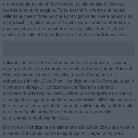
un messaggio a cui non hai risposto. La vita stessa è sospesa,
aspetta forse altre stagioni. Forse perché è inverno e la natura
rallenta le cose o forse perché è prerogativa del vivere pensare ad
altre possibilità, altro tempo, altra vita. Ed è in questo attendere a
qualcosa che verrà o mancherà che si giustifica tutto, finché si
giustifica. A volte si dubita di vivere e il dubbio condiziona la vita.
I pisani, con la loro torre storta come la luna quand’è di traverso,
sono grandi dottori del dubbio e maestri del condizionale. Prima di
Pisa esistevano il tempo indicativo, un po' di congiuntivo e
abbastanza infinito. Dopo Pisa il condizionale si è affermato, anzi, è
diventato d'obbligo. Il condizionale dei Pisani ha conferito
complessità al tempo indicativo, offerto una stampella e un rilancio
al congiuntivo, aggiunto persino nuovi imprevisti all'infinito: se da un
lato ne sono state ampliate le imponderabili incognite, dall'altro alla
sua interminabile prospettiva è stata data una probabile,
condizionata e dubbiosa finitezza.
D'altronde il condizionale è alimentato dal dubbio che a sua volta lo
alimenta. E il dubbio, come insegna Galilei,
«
eppur si muove»
,