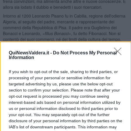
frena convinzioni, ma alimenta anche altre e nuove conoscenze. E
allora sia lodato il dubbio e benedetti i suoi ricercatori.
Intorno al 1200 Leonardo Pisano fu in Cabilia, regione dell'odierna
Algeria, al seguito del padre, mercante e rappresentante dei
commerci della Repubblica di Pisa. Il padre era Guglielmo dei
Bonacci e Leonardo,
«
filius Bonacci»
, fu detto Fibonacci. Non si
contentò dei suoi commerci, né dei limiti della cultura del tempo.
Apprese la geometria greca euclidea e i procedimenti di calcolo
matematico elaborati dalla scienza araba ed alessandrina, conobbe
QuiNewsValdera.it -
Do Not Process My Personal
l'algebra dello studioso ebreo spagnolo Abraham ibn 'Ezra. Studiò i
Information
procedimenti aritmetici dei maestri musulmani che conoscevano
quelli degli indiani, inventori del numero zero. Perfezionò queste
If you wish to opt-out of the sale, sharing to third parties, or
conoscenze e nel mondo dei numeri creò la successione che porta
processing of your personal or sensitive information for
il suo nome come il lungarno che, riconoscenti, i pisani gli hanno
targeted advertising by us, please use the below opt-out
dedicato. Era un genio e, per studiare la discendenza di una coppia
section to confirm your selection. Please note that after your
di prolifici conigli, si dilettò con la sua sequenza, in cui ogni numero
opt-out request is processed you may continue seeing
è la somma dei due che lo precedono: 1, 1, 2, 3, 5, 8, 13, 21, 34,
interest-based ads based on personal information utilized by
55, 89...Scoprì così, in quell'infinita serie di numeri, una nuova
us or personal information disclosed to third parties prior to
progressiva complessità ed un fine: un rapporto tra loro che tende
your opt-out. You may separately opt-out of the further
al favoloso numero 1,61803... e si traduce nella sezione aurea,
presente in molte forme naturali, ad esempio nello sviluppo delle
disclosure of your personal information by third parties on the
spirali delle conchiglie. Si chiama anche proporzione divina forse
IAB’s list of downstream participants. This information may