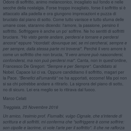
Odore di soffritto, animo melanconico, incagliato sul fondo e nelle
secche della nostalgia. Forse troppo incagliato, forse il soffritto si è
attaccato alla padella e ora giungono imprecazioni e puzza di
bruciato dal piano di sotto. Come tutto vanisce e tutto sfuma delle
umane cose, staranno dicendo: l'amore, la passione, persino il
soffritto. Soffriggere è anche un po' soffrire. Ne ho sentiti di soffritti
bruciare.
"Ho visto gente andare, perdersi e tornare e perdersi
ancora"
eppure
"ricordati: dovunque sei, se mi cercherai, sempre e
per sempre, dalla stessa parte mi troverai".
Perché il vero amore è
come un soffritto che non brucia,
"il vero amore può nascondersi,
confondersi, ma non può perdersi mai"
. Canta, non in quest'ordine,
Francesco De Gregori:
"Sempre e per Sempre".
Candidato al
Nobel. Capace lui ci va. Oppure candidiamo il soffritto, magari per
la Pace.
"Benefici all'umanità"
ne ha apportati, eccome! Ma poi non
si sa chi potrebbe andare a ritirarlo. La signora del piano di sotto,
no di sicuro. Lei era meglio se lo ritirava dal fuoco.
Marco Celati
Treggiaia, 25 Novembre 2016
Un amico, l'esimio prof. Fiumalbi, vulgo Cignale, che s'intende di
scrittura e di soffritti, mi conferma che "soffriggere è come soffrire:
son cipolle e lacrime, ci vole l'arte per il soffritto". Il che ne rafforza