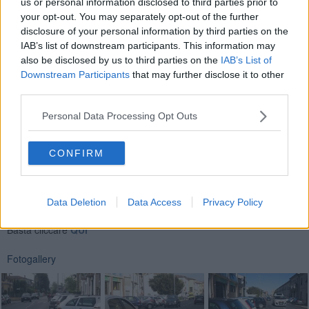
us or personal information disclosed to third parties prior to
poter posteggiare senza invadere la carreggiata,
lo spazio si va
your opt-out. You may separately opt-out of the further
riducendo ma le auto
vengono lo stesso parcheggiate,
nel
disclosure of your personal information by third parties on the
tratto interessato ci sono anche alcune attività commerciali e
IAB’s list of downstream participants. This information may
spesso si fermano dei furgoni che invadono ancora di più la strada.
also be disclosed by us to third parties on the
IAB’s List of
Downstream Participants
that may further disclose it to other
third parties.
Personal Data Processing Opt Outs
CONFIRM
Se vuoi leggere le notizie principali della Toscana iscriviti alla
Newsletter QUInews - ToscanaMedia.
Arriva gratis tutti i giorni
Data Deletion
Data Access
Privacy Policy
alle 20:00 direttamente nella tua casella di posta.
Basta cliccare
QUI
Fotogallery