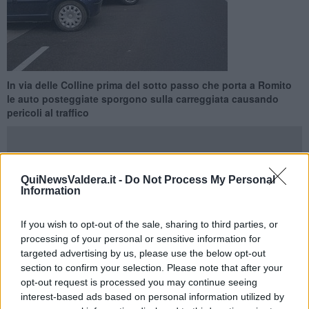
In via delle Colline prima del sotto passo che porta a Romito
le auto posteggiate sporgono sulla carreggiata causando
pericoli al traffico
QuiNewsValdera.it -
Do Not Process My Personal
Information
PONTEDERA —
Lo spazio per il parcheggio è troppo piccolo,
le bauliere delle auto sporgono sulla strada e le vetture che
If you wish to opt-out of the sale, sharing to third parties, or
transitano occupano anche l'altra corsia con il rischio di
processing of your personal or sensitive information for
incidenti.
Succede a Pontedera in
via delle Colline per Legoli
targeted advertising by us, please use the below opt-out
poco prima del sottopasso che porta a Romito. Molti cittadini hanno
section to confirm your selection. Please note that after your
segnalato a Qui news Valdera il problema inviando le foto delle
auto che sporgono sulla strada causando pericolo.
opt-out request is processed you may continue seeing
interest-based ads based on personal information utilized by
Prima del tratto in questione c'è uno spazio abbastanza ampio da