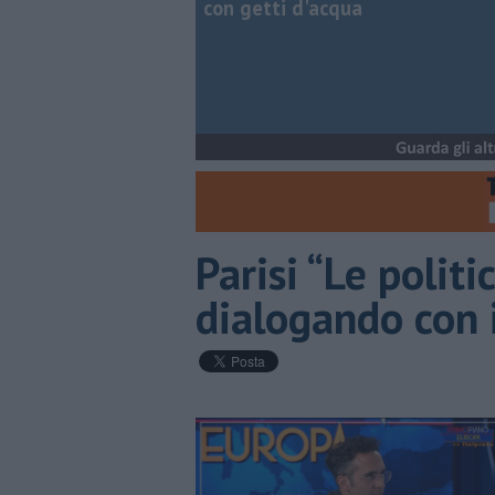
con getti d'acqua
Parisi “Le polit
dialogando con i