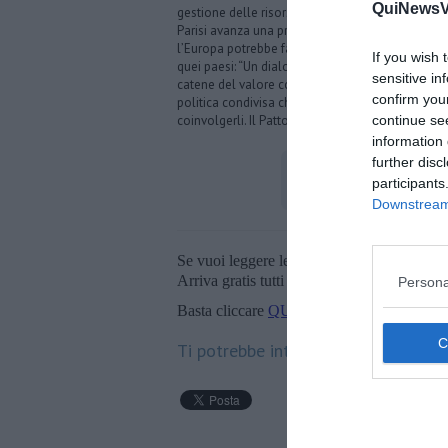
QuiNewsVa
gestione delle risorse idriche è un tema non bana
Parisi avanza una proposta ambiziosa: anzichè su
l’Europa potrebbe favorire, attraverso un dialogo
If you wish 
quei paesi: “Un dialogo serio potrebbe portare a 
sensitive in
catene del valore condivise. Questa è la direzion
confirm you
politica condivisa che non parli solo di lavoro i
coinvolgerli. Il Patto per il Mediterraneo deve 
continue se
information 
further disc
participants
Downstream 
Se vuoi leggere le notizie principali della T
Arriva gratis tutti i giorni alle 20:00 dirett
Persona
Basta cliccare
QUI
Ti potrebbe interessare anche: