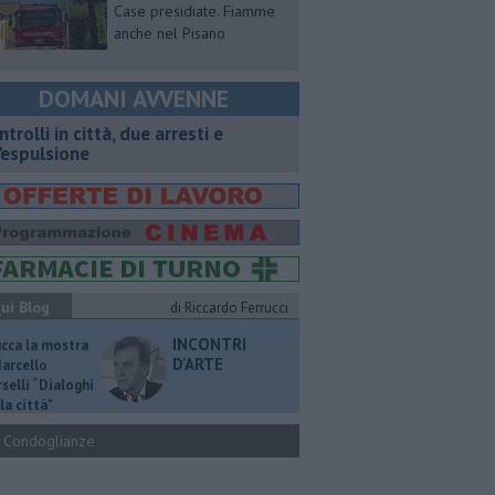
Case presidiate. Fiamme
anche nel Pisano
DOMANI AVVENNE
ntrolli in città, due arresti e
'espulsione
ui Blog
di Riccardo Ferrucci
INCONTRI
ucca la mostra
D'ARTE
Marcello
selli “Dialoghi
la città"
Condoglianze