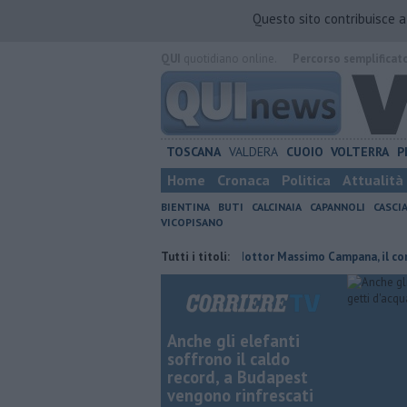
Questo sito contribuisce 
QUI
quotidiano online.
Percorso semplificat
TOSCANA
VALDERA
CUOIO
VOLTERRA
P
Home
Cronaca
Politica
Attualità
BIENTINA
BUTI
CALCINAIA
CAPANNOLI
CASCI
VICOPISANO
confermato presidente
Addio al dottor Massimo Campana, il cordoglio
Tutti i titoli:
Anche gli elefanti
soffrono il caldo
record, a Budapest
vengono rinfrescati