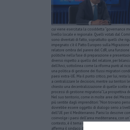
cui viene esercitata la cosiddetta “governance mult
livello locale e regionale. Quelli votati dal Co
sono diventati di fatto, soprattutto quelli che rigu
impegnato c’è il Patto Europeo sulla Migrazione e l
relatore ombra del parere del CdR, una funzione ch
politiche nella fase di preparazione e presentaz
diverso rispetto a quello del relatore, per bilanc
dell’Anci, sottolinea come la riforma punti al ric
una politica di gestione dei flussi migratori condi
paesi extra-UE. Ma il punto critico, per lui, resta l
a centralizzare le decisioni, mentre sui territ
chiesto una decentralizzazione di quelle scelte e 
processi di gestione migratoria”.La prospettiva 
Nel suo territorio, come in molte aree del Mez
più sentite dagli imprenditori: “Non trovano pers
dovrebbe essere oggetto di dialogo serio a livell
dell’UE per il Mediterraneo. Parisi lo descrive c
coinvolge i paesi dell’area mediterranea, con un’
contesto, è il tema dell’acqua. “La siccità è un
afferma il sindaco di Ginosa -. Noi quest’anno 