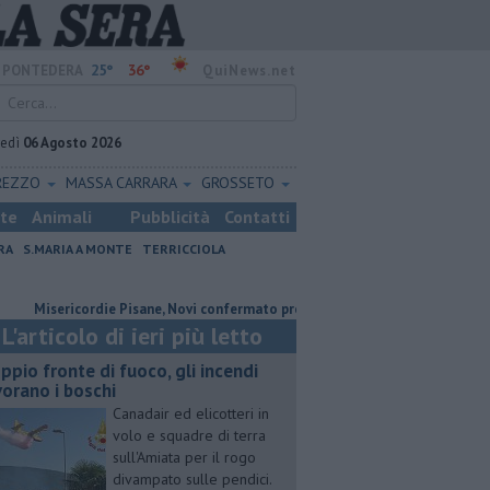
25°
36°
PONTEDERA
QuiNews.net
vedì
06 Agosto 2026
REZZO
MASSA CARRARA
GROSSETO
ste
Animali
Pubblicità
Contatti
RA
S.MARIA A MONTE
TERRICCIOLA
sericordie Pisane, Novi confermato presidente
Addio al dottor Massi
L'articolo di ieri più letto
ppio fronte di fuoco, gli incendi
vorano i boschi
Canadair ed elicotteri in
volo e squadre di terra
sull'Amiata per il rogo
divampato sulle pendici.