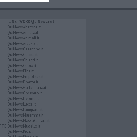
IL NETWORK QuiNews.net
QuiNewsAbetone.it
QuiNewsAmiata.it
QuiNewsAnimali.it
QuiNewsArezzo.it
QuiNewsCasentino.it
QuiNewsCecina.it
QuiNewsChianti.it
QuiNewsCuoio.it
QuiNewsElba.it
i
QuiNewsEmpolese.it
QuiNewsFirenze.it
QuiNewsGarfagnana.it
QuiNewsGrosseto.it
QuiNewsLivorno.it
QuiNewsLucca.it
QuiNewsLunigiana.it
QuiNewsMaremma.it
QuiNewsMassaCarrara.it
ATTE
QuiNewsMugello.it
QuiNewsPisa.it