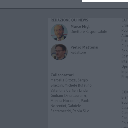
REDAZIONE QUI NEWS
CAT
Cro
Marco Migli
Poli
Direttore Responsabile
Attu
Eco
Cult
Pietro Mattonai
Spo
Redattore
Spet
Inte
Opi
Imp
Collaboratori
Pro
Marcella Bitozzi, Sergio
Braccini, Michele Bufalino,
Valentina Caffieri, Linda
CO
Giuliani, Dina Laurenzi,
Bien
Monica Nocciolini, Paolo
Buti
Nocentini, Gabriele
Calc
Santarnecchi, Paola Silvi.
Cap
Cas
Chi