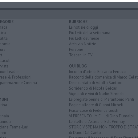
EGORIE
RUBRICHE
naca
Le notizie di oggi
tica
Più Letti della settimana
alità
Più Letti del mese
nomia
Archivio Notizie
ura
Persone
rt
Toscani in TV
tacoli
rviste
QUI BLOG
nion Leader
Incontri d'arte di Riccardo Ferrucci
rese & Professioni
Racconti della domenica di Marco Celat
grammazione Cinema
Disincantato di Adolfo Santoro
Sorridendo di Nicola Belcari
Vignaioli e vini di Nadio Stronchi
MUNI
Le pregiate penne di Pierantonio Pardi
tina
Pagine allegre di Gianni Micheli
Psico-cose di Federica Giusti
inaia
VI PRESENTO I MIEI... di Dino Fiumalbi
annoli
Le stelle di Astrea di Edit Permay
ciana Terme-Lari
STORIE VISPE MA NON TROPPO DISTR
anni
di Dario Dal Canto