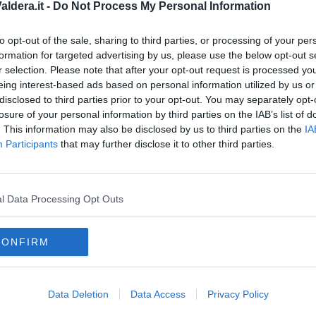
ldera.it -
Do Not Process My Personal Information
le che deve entrare nelle politiche condivise”.Sul versante agricolo,
bire la concorrenza dei prodotti provenienti dai paesi del Nord Africa,
 istituzionale strutturato, l’estensione delle proprie produzioni anche in
to opt-out of the sale, sharing to third parties, or processing of your per
esportare non solo merci, ma modelli produttivi, standard qualitativi e
formation for targeted advertising by us, please use the below opt-out s
e giusta”.Nell’intervista spazio anche al tema dei giovani. “Serve una
S
r selection. Please note that after your opt-out request is processed y
n senso astratto, ma che si interroghi su cosa vogliono i giovani e come
rispondere anche a questa domanda”. – Foto Italpress – (ITALPRESS).
eing interest-based ads based on personal information utilized by us or
disclosed to third parties prior to your opt-out. You may separately opt-
losure of your personal information by third parties on the IAB’s list of
. This information may also be disclosed by us to third parties on the
IA
Participants
that may further disclose it to other third parties.
oscana iscriviti alla
Newsletter QUInews - ToscanaMedia.
amente nella tua casella di posta.
l Data Processing Opt Outs
CONFIRM
Data Deletion
Data Access
Privacy Policy