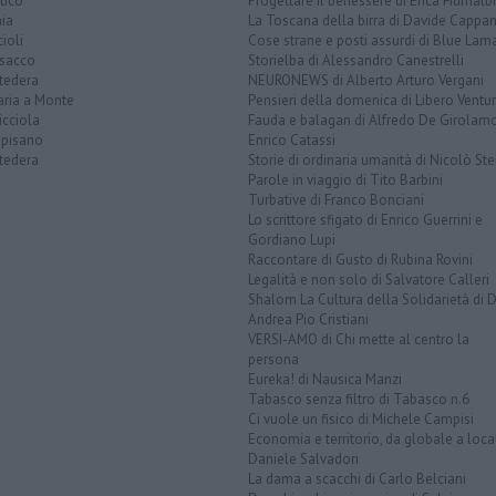
tico
Progettare il benessere di Erica Fiumalbi
ia
La Toscana della birra di Davide Cappan
ioli
Cose strane e posti assurdi di Blue Lam
sacco
Storielba di Alessandro Canestrelli
tedera
NEURONEWS di Alberto Arturo Vergani
aria a Monte
Pensieri della domenica di Libero Ventur
icciola
Fauda e balagan di Alfredo De Girolam
opisano
Enrico Catassi
tedera
Storie di ordinaria umanità di Nicolò Ste
Parole in viaggio di Tito Barbini
Turbative di Franco Bonciani
Lo scrittore sfigato di Enrico Guerrini e
Gordiano Lupi
Raccontare di Gusto di Rubina Rovini
Legalità e non solo di Salvatore Calleri
Shalom La Cultura della Solidarietà di 
Andrea Pio Cristiani
VERSI-AMO di Chi mette al centro la
persona
Eureka! di Nausica Manzi
Tabasco senza filtro di Tabasco n.6
Ci vuole un fisico di Michele Campisi
Economia e territorio, da globale a loca
Daniele Salvadori
La dama a scacchi di Carlo Belciani