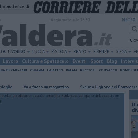
alla audience di
o
Aggiornato alle 18:30
METEO:
Gio
ISA
LIVORNO
LUCCA
PISTOIA
PRATO
FIRENZE
SIENA
A
Lavoro
Cultura e Spettacolo
Eventi
Sport
Blog
Intervi
ANA TERME-LARI
CHIANNI
LAJATICO
PALAIA
PECCIOLI
PONSACCO
PONTEDE
Va a fuoco un magazzino
Svelato il girone del Pontedera
Mi
Do
di