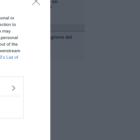
Va a fuoco un
magazzino
sonal or
ection to
port
ou may
Svelato il girone del
 personal
Pontedera
out of the
 downstream
B’s List of