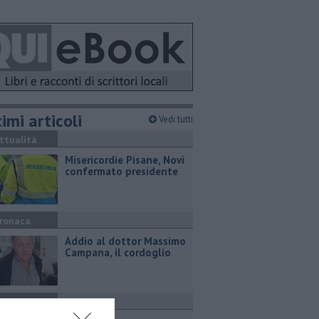
imi articoli
Vedi tutti
ttualità
Misericordie Pisane, Novi
confermato presidente
ronaca
Addio al dottor Massimo
Campana, il cordoglio
ttualità