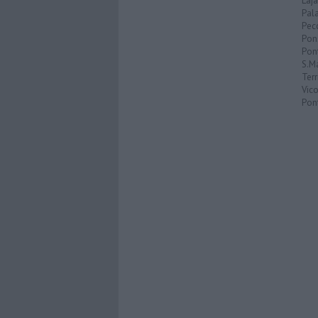
Laja
Pala
Pecc
Pon
Pon
S.M
Terr
Vic
Pon