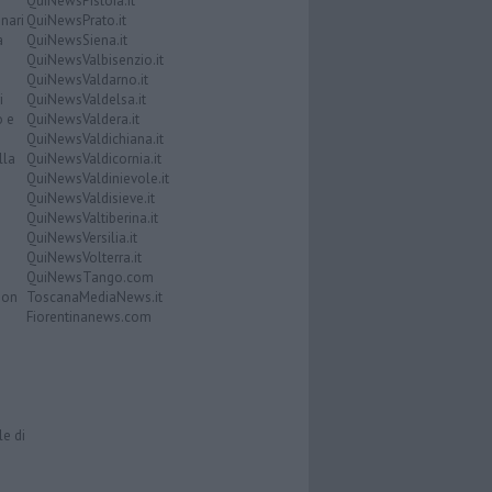
QuiNewsPistoia.it
nari
QuiNewsPrato.it
a
QuiNewsSiena.it
QuiNewsValbisenzio.it
QuiNewsValdarno.it
i
QuiNewsValdelsa.it
o e
QuiNewsValdera.it
QuiNewsValdichiana.it
lla
QuiNewsValdicornia.it
QuiNewsValdinievole.it
QuiNewsValdisieve.it
QuiNewsValtiberina.it
QuiNewsVersilia.it
QuiNewsVolterra.it
QuiNewsTango.com
Don
ToscanaMediaNews.it
Fiorentinanews.com
le di