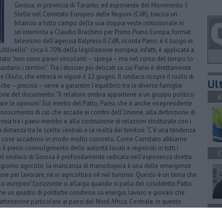
Ginosa, in provincia di Taranto, ed esponente del Movimento 5
Stelle nel Comitato Europeo delle Regioni (CdR), traccia un
bilancio a tutto campo della sua doppia veste istituzionale in
un’intervista a Claudio Brachino per Primo Piano Europa, format
televisivo dell’agenzia Italpress.Il CdR, ricorda Parisi, è il luogo in
ilivello”: circa il 70% della legislazione europea, infatti, è applicata a
mitato “non sono pareri vincolanti – spiega – ma nel corso del tempo lo
ardano i territori”. Tra i dossier più delicati su cui Parisi è direttamente
’Asilo, che entrerà in vigore il 12 giugno. Il sindaco ricopre il ruolo di
Ult
e – precisa – serve a garantire l’equilibrio tra le diverse famiglie
ione del documento: “Il relatore ombra appartiene a un gruppo politico
A
iare le opinioni”.Sul merito del Patto, Parisi, che è anche vicepresidente
onoscimento di ciò che accade ai confini dell’Unione, alla definizione di
visa tra i paesi membri e alla costruzione di relazioni strutturate con i
a distanza tra le scelte centrali e la realtà dei territori: “C’è una tendenza
ori le cose accadono in modo molto concreto. Come Comitato abbiamo
il pieno coinvolgimento delle autorità locali e regionali in tutti i
C
del sindaco di Ginosa è profondamente radicata nell’esperienza diretta.
zogiorno agricolo, la mancanza di manodopera è una delle emergenze
one per lavorare, nè in agricoltura nè nel turismo. Questo è un tema che
o europeo”.L’orizzonte si allarga quando si parla del cosiddetto Patto
ome un quadro di politiche condivise su energia, lavoro e giovani che
attenzione particolare ai paesi del Nord Africa. Centrale, in questo
A
 problema che riguarda il Nord Africa come molte regioni del sud Europa –
abbiamo avuto problemi, così come ne abbiamo avuti l’anno scorso. La