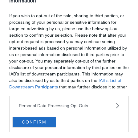
Information
dopo il Consiglio dei ministri. “L’intelligenza artificiale è un
innovativo strumento di supporto dell’attività dell’operatore di
If you wish to opt-out of the sale, sharing to third parties, or
polizia, ma non un sostituto delle decisioni umane: ogni utilizzo
processing of your personal or sensitive information for
targeted advertising by us, please use the below opt-out
deve essere rispettoso delle regole in materia di protezione dei dati
section to confirm your selection. Please note that after your
personali, proporzionato e sottoposto a revisione o sorveglianza
opt-out request is processed you may continue seeing
umana qualificata; non si tratta dunque di un poliziotto
interest-based ads based on personal information utilized by
us or personal information disclosed to third parties prior to
automatizzato. Ci sono regole stringenti per l’identificazione
your opt-out. You may separately opt-out of the further
biometrica in tempo reale per finalità di polizia: questa è ammessa
disclosure of your personal information by third parties on the
solo in casi eccezionali”, ricorda Piantedosi. “Non c’è nessun
IAB’s list of downstream participants. This information may
Grande Fratello generalizzato, è vietato l’utilizzo di banche dati
also be disclosed by us to third parties on the
IAB’s List of
Downstream Participants
that may further disclose it to other
biometriche create con raccolta massiva: inoltre sono previsti
third parties.
elementi di formazione specifica per gli operatori di polizia e
possibilità di sperimentare nuove soluzioni di intelligenza artificiale
Personal Data Processing Opt Outs
in ambienti ad alto rischio”, spiega ancora. L’utilizzo in tempo reale,
anche prima della commissione di reati, può avvenire in caso di
CONFIRM
pericolo o minaccia specifica o per la ricerca di persone scomparse