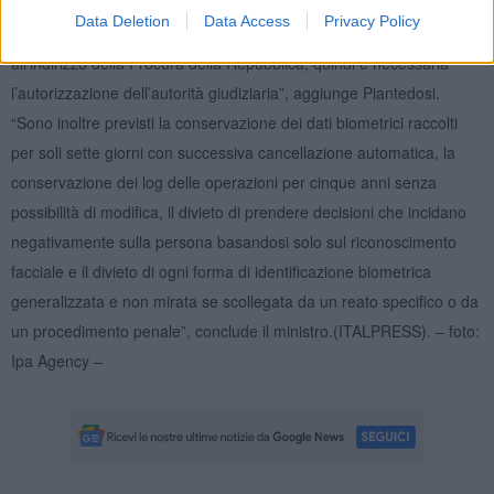
o di vittime di tratta, sequestro e sfruttamento sessuale: serve
Data Deletion
Data Access
Privacy Policy
comunque una richiesta dell’autorità di pubblica sicurezza
all’indirizzo della Procura della Repubblica, quindi è necessaria
l’autorizzazione dell’autorità giudiziaria”, aggiunge Piantedosi.
“Sono inoltre previsti la conservazione dei dati biometrici raccolti
per soli sette giorni con successiva cancellazione automatica, la
conservazione dei log delle operazioni per cinque anni senza
possibilità di modifica, il divieto di prendere decisioni che incidano
negativamente sulla persona basandosi solo sul riconoscimento
facciale e il divieto di ogni forma di identificazione biometrica
generalizzata e non mirata se scollegata da un reato specifico o da
un procedimento penale”, conclude il ministro.(ITALPRESS). – foto:
Ipa Agency –