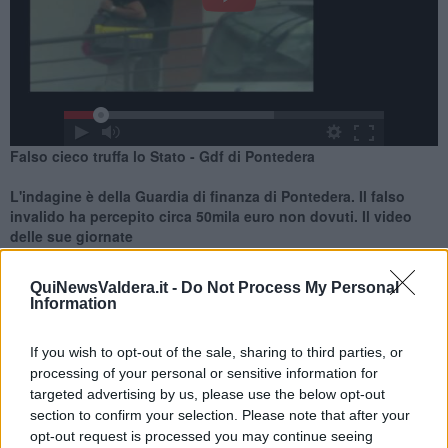
Falso cieco truffa lo Stato - Gdf di Pontedera
L'indagine è della Guardia di finanza di Pontedera. Il falso
invalido ha percepito circa 50mila euro non dovuti. Il video
delle sue giornate
QuiNewsValdera.it -
Do Not Process My Personal
Information
If you wish to opt-out of the sale, sharing to third parties, or
PONTEDERA —
Un uomo di 56 anni residente in provincia di Pisa
processing of your personal or sensitive information for
per quattro anni ha percepito l'indennità, di invalidità civile e di
targeted advertising by us, please use the below opt-out
accompagnamento come
non vendente,
riscuotendo
section to confirm your selection. Please note that after your
indebitamente poco meno di
50mila euro
. Un'invalidità
opt-out request is processed you may continue seeing
palesemente falsa secondo quanto emerso dalle indagini della