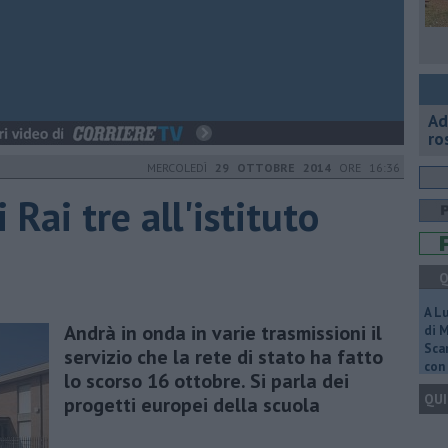
Ad
ro
MERCOLEDÌ
29 OTTOBRE 2014
ORE 16:36
 Rai tre all'istituto
Q
A L
Andrà in onda in varie trasmissioni il
di 
Scar
servizio che la rete di stato ha fatto
con 
lo scorso 16 ottobre. Si parla dei
QUI
progetti europei della scuola