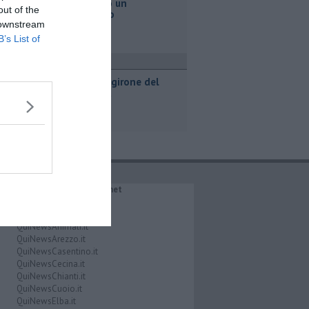
Va a fuoco un
out of the
magazzino
 downstream
B’s List of
port
Svelato il girone del
Pontedera
IL NETWORK QuiNews.net
QuiNewsAbetone.it
QuiNewsAmiata.it
QuiNewsAnimali.it
QuiNewsArezzo.it
QuiNewsCasentino.it
QuiNewsCecina.it
QuiNewsChianti.it
QuiNewsCuoio.it
QuiNewsElba.it