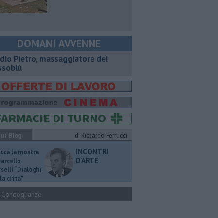
DOMANI AVVENNE
dio Pietro, massaggiatore dei
ssoblù
ui Blog
di Riccardo Ferrucci
INCONTRI
ucca la mostra
D'ARTE
Marcello
selli “Dialoghi
la città"
Condoglianze