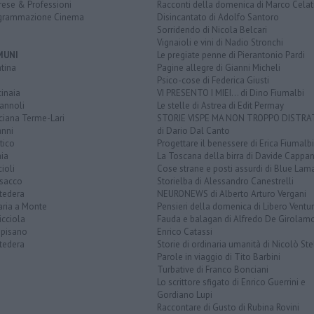
rese & Professioni
Racconti della domenica di Marco Celat
grammazione Cinema
Disincantato di Adolfo Santoro
Sorridendo di Nicola Belcari
Vignaioli e vini di Nadio Stronchi
MUNI
Le pregiate penne di Pierantonio Pardi
tina
Pagine allegre di Gianni Micheli
Psico-cose di Federica Giusti
inaia
VI PRESENTO I MIEI... di Dino Fiumalbi
annoli
Le stelle di Astrea di Edit Permay
ciana Terme-Lari
STORIE VISPE MA NON TROPPO DISTR
anni
di Dario Dal Canto
tico
Progettare il benessere di Erica Fiumalbi
ia
La Toscana della birra di Davide Cappan
ioli
Cose strane e posti assurdi di Blue Lam
sacco
Storielba di Alessandro Canestrelli
tedera
NEURONEWS di Alberto Arturo Vergani
aria a Monte
Pensieri della domenica di Libero Ventur
icciola
Fauda e balagan di Alfredo De Girolam
opisano
Enrico Catassi
tedera
Storie di ordinaria umanità di Nicolò Ste
Parole in viaggio di Tito Barbini
Turbative di Franco Bonciani
Lo scrittore sfigato di Enrico Guerrini e
Gordiano Lupi
Raccontare di Gusto di Rubina Rovini