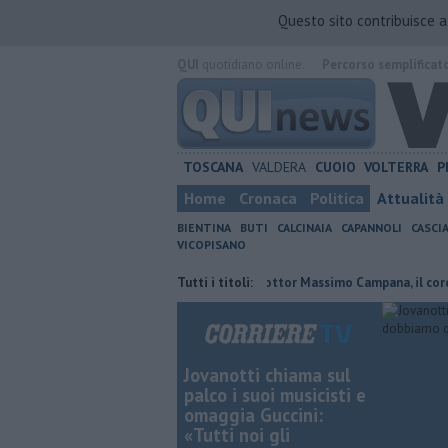
Questo sito contribuisce 
QUI
quotidiano online.
Percorso semplificat
TOSCANA
VALDERA
CUOIO
VOLTERRA
P
Home
Cronaca
Politica
Attualità
BIENTINA
BUTI
CALCINAIA
CAPANNOLI
CASCI
VICOPISANO
confermato presidente
Addio al dottor Massimo Campana, il cordoglio
Tutti i titoli:
Jovanotti chiama sul
palco i suoi musicisti e
omaggia Guccini:
«Tutti noi gli