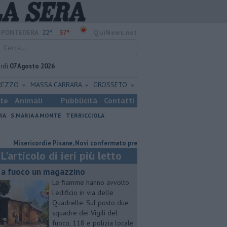
22°
37°
PONTEDERA
QuiNews.net
rdì
07 Agosto 2026
REZZO
MASSA CARRARA
GROSSETO
ste
Animali
Pubblicità
Contatti
RA
S.MARIA A MONTE
TERRICCIOLA
sericordie Pisane, Novi confermato presidente
Addio al dottor Massim
L'articolo di ieri più letto
 a fuoco un magazzino
Le fiamme hanno avvolto
l'edificio in via delle
Quadrelle. Sul posto due
squadre dei Vigili del
fuoco, 118 e polizia locale