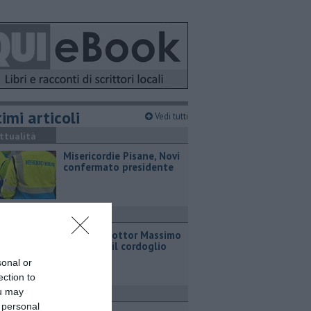
imi articoli
Vedi tutti
ttualità
Misericordie Pisane, Novi
confermato presidente
ronaca
Addio al dottor Massimo
Campana, il cordoglio
sonal or
ection to
ou may
ttualità
 personal