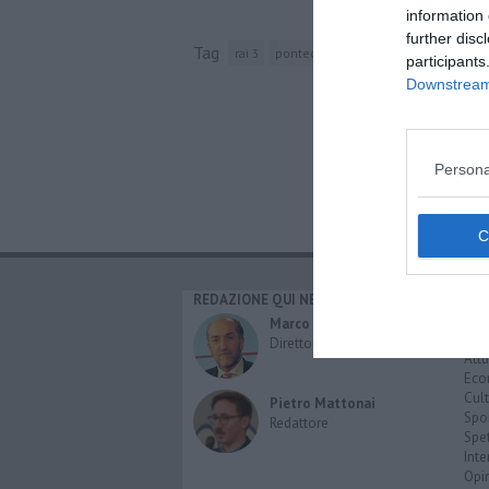
information 
further disc
Tag
rai 3
pontedera
televisione
istituto 
participants
Downstream 
Persona
REDAZIONE QUI NEWS
CAT
Cro
Marco Migli
Poli
Direttore Responsabile
Attu
Eco
Cult
Pietro Mattonai
Spo
Redattore
Spet
Inte
Opi