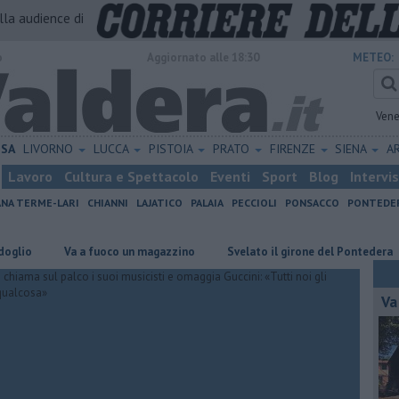
alla audience di
o
Aggiornato alle 18:30
METEO:
Vene
ISA
LIVORNO
LUCCA
PISTOIA
PRATO
FIRENZE
SIENA
A
Lavoro
Cultura e Spettacolo
Eventi
Sport
Blog
Intervi
ANA TERME-LARI
CHIANNI
LAJATICO
PALAIA
PECCIOLI
PONSACCO
PONTEDE
Va a fuoco un magazzino
Svelato il girone del Pontedera
Mi
Va