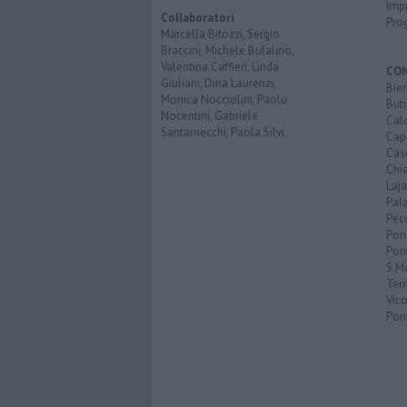
Imp
Collaboratori
Pro
Marcella Bitozzi, Sergio
Braccini, Michele Bufalino,
Valentina Caffieri, Linda
CO
Giuliani, Dina Laurenzi,
Bien
Monica Nocciolini, Paolo
Buti
Nocentini, Gabriele
Calc
Santarnecchi, Paola Silvi.
Cap
Cas
Chi
Laja
Pala
Pecc
Pon
Pon
S.M
Terr
Vic
Pon