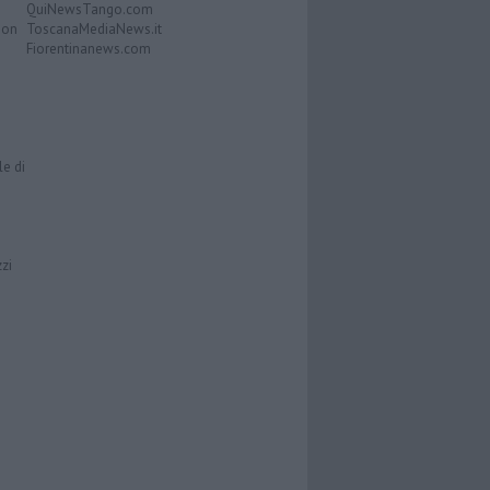
QuiNewsTango.com
Don
ToscanaMediaNews.it
Fiorentinanews.com
le di
zzi