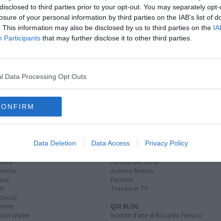
disclosed to third parties prior to your opt-out. You may separately opt-
losure of your personal information by third parties on the IAB’s list of
tecnico
comenio
unione europea
buongiorno regione
. This information may also be disclosed by us to third parties on the
IA
Participants
that may further disclose it to other third parties.
S
l Data Processing Opt Outs
CONFIRM
EGORIE
RUBRICHE
Data Deletion
Data Access
Privacy Policy
naca
Le notizie di oggi
tica
Più Letti della settimana
alità
Più Letti del mese
nomia
Archivio Notizie
ura
Persone
rt
Toscani in TV
tacoli
rviste
QUI BLOG
nion Leader
Incontri d'arte di Riccardo Ferrucci