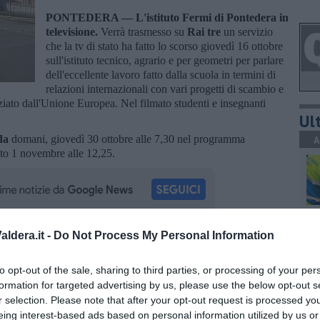
PONTEDERA —
L'istituto Fermi di Pontedera in
televisione.
Verrà trasmesso su
Rai tre
un servizio
che la tv di stato ha fatto lo scorso giovedì 16 ottobre
sull'istituto tecnico, agrario e per geometri per parlare
dell'eccellente lavoro fatto dalla scuola in termini di
relazioni internazionali con vari progetti di scambio e
iato dall'Unione Europea. Nel filmato studenti e insegnanti
Ult
nda
domani, giovedì 30 ottobre alle 7,30 nel programma
A
to 1 novembre alle 12,25.
C
ldera.it -
Do Not Process My Personal Information
oscana iscriviti alla
Newsletter QUInews - ToscanaMedia.
amente nella tua casella di posta.
to opt-out of the sale, sharing to third parties, or processing of your per
formation for targeted advertising by us, please use the below opt-out s
r selection. Please note that after your opt-out request is processed y
A
eing interest-based ads based on personal information utilized by us or