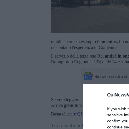
mobilità come a esempio
Comenius,
finanz
raccontano l'esperienza di Comenius
Il servizio della terza rete Rai
andrà in o
Buongiorno Regione, al Tg delle 14 e saba
QuiNewsVa
Se vuoi leggere le notizie principali della T
Arriva gratis tutti i giorni alle 20:00 dirett
If you wish 
Basta cliccare
QUI
sensitive in
confirm you
Ti potrebbe interessare anche:
continue se