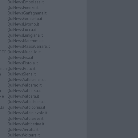
i
QuiNewsEmpolese.it
QuiNewsFirenze.it
QuiNewsGarfagnana.it
QuiNewsGrosseto.it
QuiNewsLivorno.it
QuiNewsLucca.it
QuiNewsLunigiana.it
QuiNewsMaremma.it
QuiNewsMassaCarrara.it
ATTE
QuiNewsMugello.it
QuiNewsPisa.it
QuiNewsPistoia.it
nari
QuiNewsPrato.it
a
QuiNewsSiena.it
QuiNewsValbisenzio.it
QuiNewsValdarno.it
i
QuiNewsValdelsa.it
o e
QuiNewsValdera.it
QuiNewsValdichiana.it
lla
QuiNewsValdicornia.it
QuiNewsValdinievole.it
QuiNewsValdisieve.it
QuiNewsValtiberina.it
QuiNewsVersilia.it
QuiNewsVolterra.it