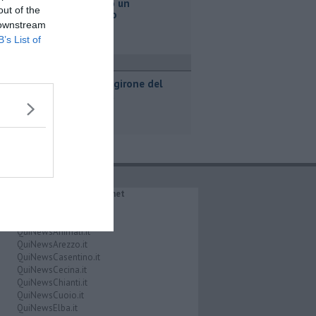
Va a fuoco un
out of the
magazzino
 downstream
B’s List of
port
Svelato il girone del
Pontedera
IL NETWORK QuiNews.net
QuiNewsAbetone.it
QuiNewsAmiata.it
QuiNewsAnimali.it
QuiNewsArezzo.it
QuiNewsCasentino.it
QuiNewsCecina.it
QuiNewsChianti.it
QuiNewsCuoio.it
QuiNewsElba.it