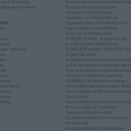
rese & Professioni
Racconti della domenica di Marco Celat
grammazione Cinema
Disincantato di Adolfo Santoro
Sorridendo di Nicola Belcari
Vignaioli e vini di Nadio Stronchi
MUNI
Le pregiate penne di Pierantonio Pardi
tina
Pagine allegre di Gianni Micheli
Psico-cose di Federica Giusti
inaia
VI PRESENTO I MIEI... di Dino Fiumalbi
annoli
Le stelle di Astrea di Edit Permay
ciana Terme-Lari
STORIE VISPE MA NON TROPPO DISTR
anni
di Dario Dal Canto
tico
Progettare il benessere di Erica Fiumalbi
ia
La Toscana della birra di Davide Cappan
ioli
Cose strane e posti assurdi di Blue Lam
sacco
Storielba di Alessandro Canestrelli
tedera
NEURONEWS di Alberto Arturo Vergani
aria a Monte
Pensieri della domenica di Libero Ventur
icciola
Fauda e balagan di Alfredo De Girolam
opisano
Enrico Catassi
tedera
Storie di ordinaria umanità di Nicolò Ste
Parole in viaggio di Tito Barbini
Turbative di Franco Bonciani
Lo scrittore sfigato di Enrico Guerrini e
Gordiano Lupi
Raccontare di Gusto di Rubina Rovini