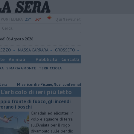
25°
36°
PONTEDERA
QuiNews.net
vedì
06 Agosto 2026
REZZO
MASSA CARRARA
GROSSETO
ste
Animali
Pubblicità
Contatti
RA
S.MARIA A MONTE
TERRICCIOLA
Misericordie Pisane, Novi confermato presidente
Addio al dottor M
L'articolo di ieri più letto
ppio fronte di fuoco, gli incendi
vorano i boschi
Canadair ed elicotteri in
volo e squadre di terra
sull'Amiata per il rogo
divampato sulle pendici.