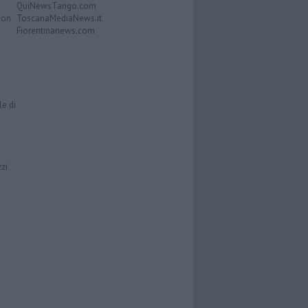
QuiNewsTango.com
Don
ToscanaMediaNews.it
Fiorentinanews.com
le di
zzi