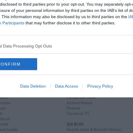
disclosed to third parties prior to your opt-out. You may separately opt-
losure of your personal information by third parties on the IAB’s list of
scana
iss Mondo
. This information may also be disclosed by us to third parties on the
IA
ancesca Busti
Participants
that may further disclose it to other third parties.
S
erme
raffaello
gaetano gennai
talent show
rai 1
forte forte forte
l Data Processing Opt Outs
CONFIRM
EGORIE
RUBRICHE
Data Deletion
Data Access
Privacy Policy
naca
Le notizie di oggi
tica
Più Letti della settimana
alità
Più Letti del mese
nomia
Archivio Notizie
ura
Persone
rt
Toscani in TV
tacoli
rviste
QUI BLOG
nion Leader
Incontri d'arte di Riccardo Ferrucci