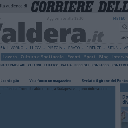
alla audience di
o
Aggiornato alle 18:30
METEO:
Gio
ISA
LIVORNO
LUCCA
PISTOIA
PRATO
FIRENZE
SIENA
A
Lavoro
Cultura e Spettacolo
Eventi
Sport
Blog
Intervi
ANA TERME-LARI
CHIANNI
LAJATICO
PALAIA
PECCIOLI
PONSACCO
PONTEDE
oglio
Va a fuoco un magazzino
Svelato il girone del Pontedera
Do
di