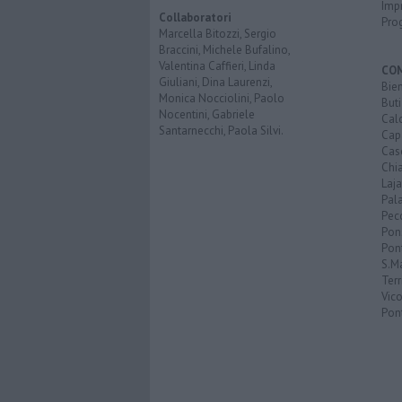
Imp
Collaboratori
Pro
Marcella Bitozzi, Sergio
Braccini, Michele Bufalino,
Valentina Caffieri, Linda
CO
Giuliani, Dina Laurenzi,
Bien
Monica Nocciolini, Paolo
Buti
Nocentini, Gabriele
Calc
Santarnecchi, Paola Silvi.
Cap
Cas
Chi
Laja
Pala
Pecc
Pon
Pon
S.M
Terr
Vic
Pon