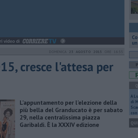
Co
un
DOMENICA
23 AGOSTO 2015
ORE 16:55
5, cresce l'attesa per
Q
A L
L'appuntamento per l'elezione della
di 
Scar
più bella del Granducato è per sabato
con 
29, nella centralissima piazza
QUI
Garibaldi. È la XXXIV edizione