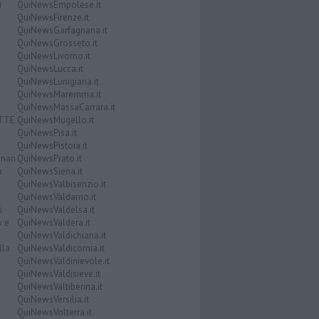
i
QuiNewsEmpolese.it
QuiNewsFirenze.it
QuiNewsGarfagnana.it
QuiNewsGrosseto.it
QuiNewsLivorno.it
QuiNewsLucca.it
QuiNewsLunigiana.it
QuiNewsMaremma.it
QuiNewsMassaCarrara.it
ATTE
QuiNewsMugello.it
QuiNewsPisa.it
QuiNewsPistoia.it
nari
QuiNewsPrato.it
a
QuiNewsSiena.it
QuiNewsValbisenzio.it
QuiNewsValdarno.it
i
QuiNewsValdelsa.it
o e
QuiNewsValdera.it
QuiNewsValdichiana.it
lla
QuiNewsValdicornia.it
QuiNewsValdinievole.it
QuiNewsValdisieve.it
QuiNewsValtiberina.it
QuiNewsVersilia.it
QuiNewsVolterra.it