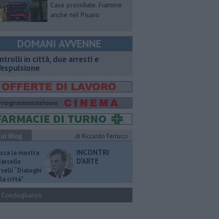
Case presidiate. Fiamme
anche nel Pisano
DOMANI AVVENNE
ntrolli in città, due arresti e
'espulsione
ui Blog
di Riccardo Ferrucci
INCONTRI
ucca la mostra
D'ARTE
Marcello
selli “Dialoghi
la città"
Condoglianze