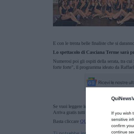
E con le trenta belle finaliste che si daranno 
Lo spettacolo di Casciana Terme sarà p
Numerosi poi gli ospiti della serata, tra c
forte forte", il programma ideato da Raffae
QuiNewsVa
Se vuoi leggere le notizie principali della T
Arriva gratis tutti i giorni alle 20:00 dirett
If you wish 
sensitive in
Basta cliccare
QUI
confirm you
continue se
Ti potrebbe interessare anche: