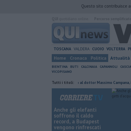
Questo sito contribuisce 
QUI
quotidiano online.
Percorso semplificat
TOSCANA
VALDERA
CUOIO
VOLTERRA
P
Home
Cronaca
Politica
Attualità
BIENTINA
BUTI
CALCINAIA
CAPANNOLI
CASCI
VICOPISANO
Novi confermato presidente
Tutti i titoli:
Addio al dottor Massimo Campana, il cord
Anche gli elefanti
soffrono il caldo
record, a Budapest
vengono rinfrescati