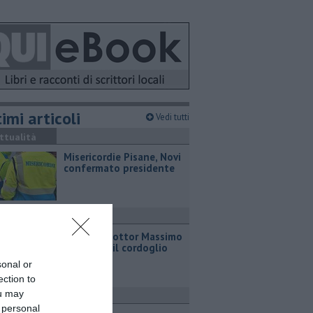
imi articoli
Vedi tutti
ttualità
Misericordie Pisane, Novi
confermato presidente
ronaca
Addio al dottor Massimo
Campana, il cordoglio
sonal or
ection to
ou may
ttualità
 personal