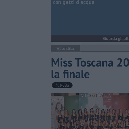
con getti d'acqua
Attualità
Miss Toscana 201
la finale