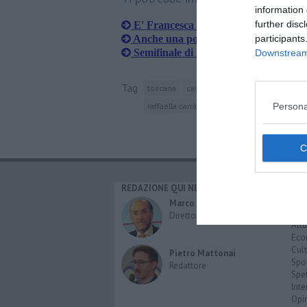
information 
further disc
E' Francesca la più elegante della To
Anche una pontederese in finale a M
participants
Semifinale di Miss Toscana, vince Fr
Downstream 
Tag
toscana
casciana terme lari
casciana t
Persona
raffaella carrà
sergio japino
REDAZIONE QUI NEWS
CAT
Cro
Marco Migli
Poli
Direttore Responsabile
Attu
Eco
Cult
Pietro Mattonai
Spo
Redattore
Spet
Inte
Opi