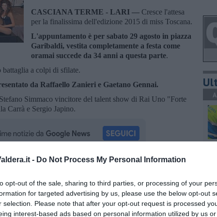
CASCIANA TERME - LARI —
Cresce l'attesa
per la finalissima dell'edizione 2015 di miss Toscana.
L'appuntamento è per sabato 29 agosto in piazza
Garibaldi, vestita completamente a festa come
oramai succede da 34 anni a questa parte
.
battaglia a colpi di sfilate.
Ult
resentato da Raffaello Zanieri e Gaetano Gennai.
A
ui Stefano Simmaco vincitore del talent show di Rai Uno "Forte
lla Carrà e Sergio Japino.
C
ldera.it -
Do Not Process My Personal Information
oscana iscriviti alla
Newsletter QUInews - ToscanaMedia.
amente nella tua casella di posta.
to opt-out of the sale, sharing to third parties, or processing of your per
formation for targeted advertising by us, please use the below opt-out s
r selection. Please note that after your opt-out request is processed y
A
eing interest-based ads based on personal information utilized by us or