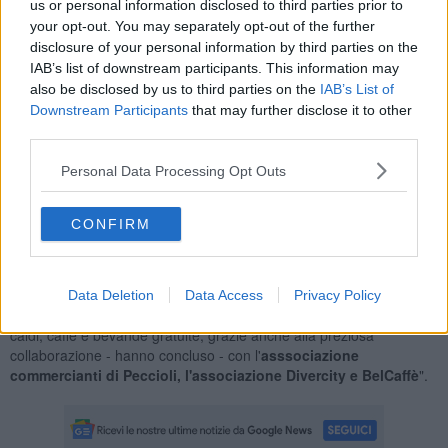
us or personal information disclosed to third parties prior to
e strumentazione medica al reparto di pediatria dell'ospedale Lotti
your opt-out. You may separately opt-out of the further
di Pontedera, spesso finanziate grazie all'organizzazione di
disclosure of your personal information by third parties on the
iniziative locali.
Oltre 300mila euro in campo per sostenere
IAB’s list of downstream participants. This information may
moltissimi progetti di solidarietà
.
also be disclosed by us to third parties on the
IAB’s List of
Downstream Participants
that may further disclose it to other
third parties.
"Celebrare il ventresimo anniversario dalla nostra fondazione -
Personal Data Processing Opt Outs
hanno detto dall'associazione - è un traguardo straordinario per
una realtà come la nostra che, sul territorio della Valdera, è riuscita
a raccogliere fondi e ad aiutare in tante situazioni".
CONFIRM
Così il 2 Giugno ci sarà un momento di festa aperto a tutta la
cittadinanza dove
Noi per voi condividerà i risultati raggiunti e
presentarà i nuovi progetti in partenza
. "Per l'occasione, sarà
Data Deletion
Data Access
Privacy Policy
offerto a tutti i partecipanti un pizzico di dolcezza con bomboloni
caldi, caffè e bevande gratuite, grazie anche alla preziosa
collaborazione - hanno concluso - con l'
asssociazione
commercianti di Peccioli, l'associazione Divercity e BelCaffè
".