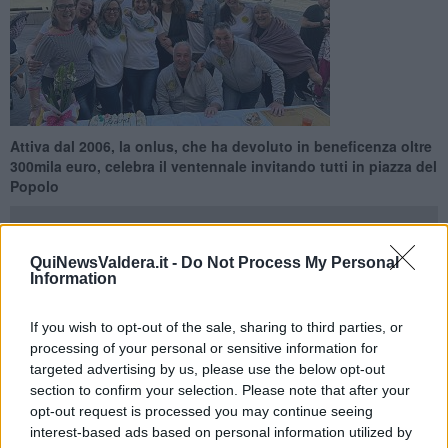
Attiva dal 2006, la onlus, che ha devoluto in beneficenza oltre
300mila euro, celebra il ventennale invitando tutti in piazza del
Popolo
QuiNewsValdera.it -
Do Not Process My Personal
Information
PECCIOLI —
Sostiene famiglie in difficoltà e tutela i diritti
If you wish to opt-out of the sale, sharing to third parties, or
dell'infanzia attraverso iniziative sociali e cene di beneficenza.
processing of your personal or sensitive information for
L'associazione Noi per Voi Onlus di Peccioli, attiva dal 2006
,
targeted advertising by us, please use the below opt-out
festeggia 20 anni e per celebrare lo speciale anniversario invita
section to confirm your selection. Please note that after your
tutta la cittadinanza
martedì 2 Giugno, a partire dalle 18, a una
festa in piazza del Popolo a Peccioli
.
opt-out request is processed you may continue seeing
interest-based ads based on personal information utilized by
In questi due decenni tante le donazioni sostenute, fra cui ecografi