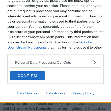
targeted advertising by us, please use the below opt-out
per corse di livello come la Coppa Sabatini e il Giro di Toscana.
section to confirm your selection. Please note that after your
opt-out request is processed you may continue seeing
interest-based ads based on personal information utilized by
us or personal information disclosed to third parties prior to
La delegazione internazionale Uci ha iniziato la visita di valutazione
your opt-out. You may separately opt-out of the further
dalle strutture del
Polo Tecncologico
di Peccioli, ideale per
disclosure of your personal information by third parties on the
ospitare l'organizzazione, i giornalisti e tutto quello che si muove
IAB’s list of downstream participants. This information may
attorno a un grande evento sportivo di questo tipo. Poi toccherà al
also be disclosed by us to third parties on the
IAB’s List of
percorso (già definito ma
top secret
) e, stando agli ultimi
Downstream Participants
that may further disclose it to other
aggiornamenti,
la visita proseguirà anche domani
, per capire le
third parties.
possibilità ricettive delle strutture alberghiere. Nel frattempo si
discute e si tratta anche degli
aspetti economici
, non di poco
Personal Data Processing Opt Outs
conto.
Alla fine della visita sarà redatta una
scheda valutativa
, da
confrontare con quelle delle altre città candidate. Sulle quali girano
CONFIRM
voci non molto chiare, fra smentite e conferme: nel resto d'Europa
viene data tra le favorite
Nizza
, mentre per l'Italia la
Gazzetta dello
Sport
ha parlato addirittura di
sette candidature
oltre a quella
Data Deletion
Data Access
Privacy Policy
della Valdera, con
Imola
in prima fila.
Luca Di Sandro
, presidente dell'Uc Pecciolese, accompagna lo
staff Uci nella visita e l'
attenzione per ogni dettaglio
è massima.