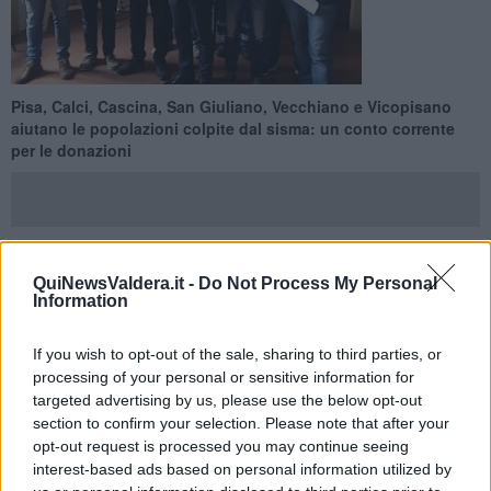
Pisa, Calci, Cascina, San Giuliano, Vecchiano e Vicopisano
aiutano le popolazioni colpite dal sisma: un conto corrente
per le donazioni
QuiNewsValdera.it -
Do Not Process My Personal
PISA —
I Comuni d
Pisa, Calci, Cascina, San Giuliano,
Information
Vecchiano e Vicopisano
si mobilitano congiuntamente per
raccogliere fondi da destinare alle aree terremotate del Centro
Italia.
If you wish to opt-out of the sale, sharing to third parties, or
processing of your personal or sensitive information for
A tal fine è stato aperto un conto corrente bancario
targeted advertising by us, please use the below opt-out
(IT 86 K 08562 14000 000012022877).
Il primo versamento sarà
section to confirm your selection. Please note that after your
quello dei sei Comuni che apriranno la sottoscrizione.
opt-out request is processed you may continue seeing
interest-based ads based on personal information utilized by