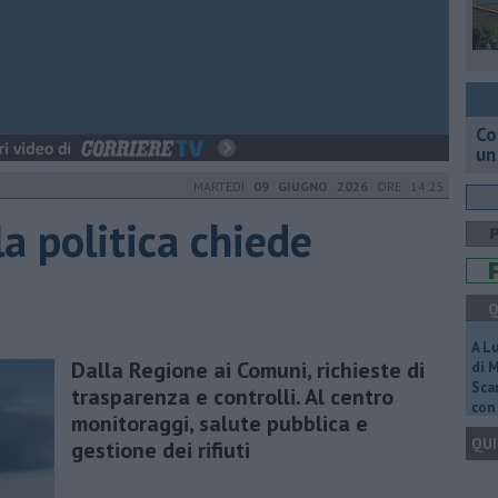
Co
un
MARTEDÌ
09 GIUGNO 2026
ORE 14:25
la politica chiede
Q
A L
Dalla Regione ai Comuni, richieste di
di 
Scar
trasparenza e controlli. Al centro
con 
monitoraggi, salute pubblica e
QUI
gestione dei rifiuti