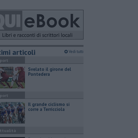
imi articoli
Vedi tutti
port
Svelato il girone del
Pontedera
port
Il grande ciclismo si
corre a Terricciola
ttualità