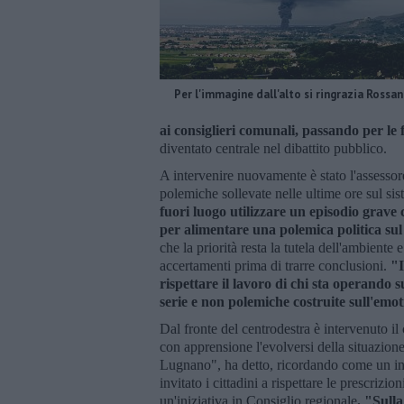
Per l'immagine dall'alto si ringrazia Rossan
ai consiglieri comunali, passando per le
diventato centrale nel dibattito pubblico.
A intervenire nuovamente è stato l'assessor
polemiche sollevate nelle ultime ore sul sist
fuori luogo utilizzare un episodio grave
per alimentare una polemica politica sul 
che la priorità resta la tutela dell'ambiente 
accertamenti prima di trarre conclusioni.
"I
rispettare il lavoro di chi sta operando 
serie e non polemiche costruite sull'emo
Dal fronte del centrodestra è intervenuto il 
con apprensione l'evolversi della situazion
Lugnano", ha detto, ricordando come un inc
invitato i cittadini a rispettare le prescrizi
un'iniziativa in Consiglio regionale
. "Sull