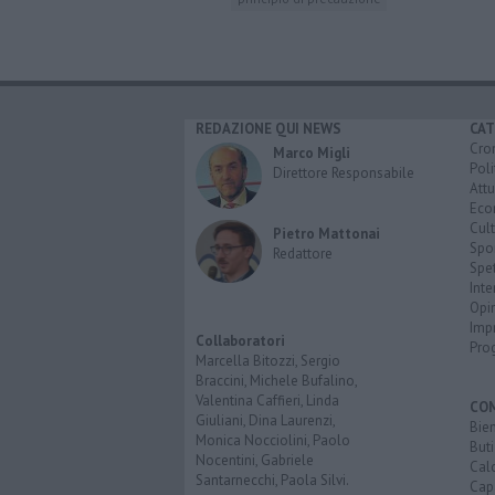
REDAZIONE QUI NEWS
CAT
Cro
Marco Migli
Poli
Direttore Responsabile
Attu
Eco
Cult
Pietro Mattonai
Spo
Redattore
Spet
Inte
Opi
Imp
Collaboratori
Pro
Marcella Bitozzi, Sergio
Braccini, Michele Bufalino,
Valentina Caffieri, Linda
CO
Giuliani, Dina Laurenzi,
Bien
Monica Nocciolini, Paolo
Buti
Nocentini, Gabriele
Calc
Santarnecchi, Paola Silvi.
Cap