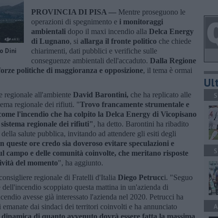
PROVINCIA DI PISA —
Mentre proseguono le
operazioni di spegnimento e
i monitoraggi
ambientali
dopo il maxi incendio alla
Delca Energy
di Lugnano
, si
allarga il fronte politico
che chiede
o Dini
chiarimenti, dati pubblici e verifiche sulle
conseguenze ambientali dell'accaduto.
Dalla Regione
 forze politiche di maggioranza e opposizione
, il tema è ormai
Ult
e regionale all'ambiente
David Barontini,
che ha replicato alle
S
ema regionale dei rifiuti. "
Trovo francamente strumentale e
 come l'incendio che ha colpito la Delca Energy di Vicopisano
sistema regionale dei rifiuti"
, ha detto. Barontini ha ribadito
e della salute pubblica, invitando ad attendere gli esiti degli
n queste ore credo sia doveroso evitare speculazioni e
S
sul campo e delle comunità coinvolte, che meritano risposte
tività del momento
", ha aggiunto.
consigliere regionale di Fratelli d'Italia
Diego Petrucc
i. "Seguo
e dell'incendio scoppiato questa mattina in un'azienda di
endio avesse già interessato l'azienda nel 2020. Petrucci ha
A
oni emanate dai sindaci dei territori coinvolti e ha annunciato
a dinamica di quanto avvenuto dovrà essere fatta la massima