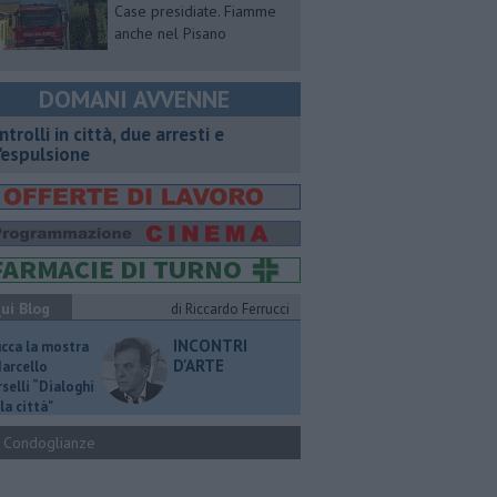
Case presidiate. Fiamme
anche nel Pisano
DOMANI AVVENNE
ntrolli in città, due arresti e
'espulsione
ui Blog
di Riccardo Ferrucci
INCONTRI
ucca la mostra
D'ARTE
Marcello
selli “Dialoghi
la città"
Condoglianze