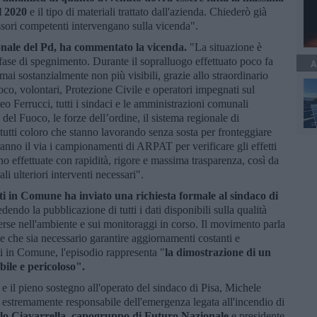
l 2020
e il tipo di materiali trattato dall'azienda. Chiederò già
ssori competenti intervengano sulla vicenda".
nale del Pd, ha commentato la vicenda.
"La situazione è
fase di spegnimento. Durante il sopralluogo effettuato poco fa
A
ai sostanzialmente non più visibili, grazie allo straordinario
oco, volontari, Protezione Civile e operatori impegnati sul
o Ferrucci, tutti i sindaci e le amministrazioni comunali
 del Fuoco, le forze dell’ordine, il sistema regionale di
 tutti coloro che stanno lavorando senza sosta per fronteggiare
no il via i campionamenti di ARPAT per verificare gli effetti
nno effettuate con rapidità, rigore e massima trasparenza, così da
ali ulteriori interventi necessari".
tti in Comune ha inviato una richiesta formale al sindaco di
dendo la pubblicazione di tutti i dati disponibili sulla qualità
perse nell'ambiente e sui monitoraggi in corso. Il movimento parla
ene che sia necessario garantire aggiornamenti costanti e
ti in Comune, l'episodio rappresenta "
la dimostrazione di un
ibile e pericoloso".
e il pieno sostegno all'operato del sindaco di Pisa, Michele
d estremamente responsabile dell'emergenza legata all'incendio di
elo Ciavarrella, capogruppo di Futuro Nazionale
e presidente