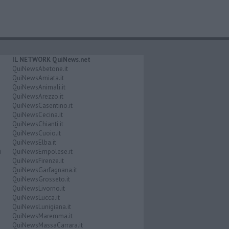
IL NETWORK QuiNews.net
QuiNewsAbetone.it
QuiNewsAmiata.it
QuiNewsAnimali.it
QuiNewsArezzo.it
QuiNewsCasentino.it
QuiNewsCecina.it
QuiNewsChianti.it
QuiNewsCuoio.it
QuiNewsElba.it
i
QuiNewsEmpolese.it
QuiNewsFirenze.it
QuiNewsGarfagnana.it
QuiNewsGrosseto.it
QuiNewsLivorno.it
QuiNewsLucca.it
QuiNewsLunigiana.it
QuiNewsMaremma.it
QuiNewsMassaCarrara.it