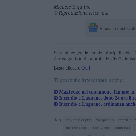
Michele Bufalino
© Riproduzione riservata
Se vuoi leggere le notizie principali della T
Arriva gratis tutti i giorni alle 20:00 dirett
Basta cliccare
QUI
Ti potrebbe interessare anche:
Maxi rogo nel capannone, fiamme in 
Incendio a Lugnano, dopo 24 ore il r
Incendio a Lugnano, ordinanza anch
Tag
provincia di pisa
vicopisano
fratelli d'it
michele conti
rifondazione comunista
p
principio di precauzione