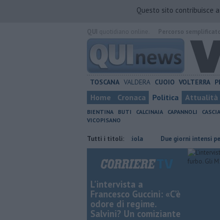
Questo sito contribuisce 
QUI
quotidiano online.
Percorso semplificat
TOSCANA
VALDERA
CUOIO
VOLTERRA
P
Home
Cronaca
Politica
Attualità
BIENTINA
BUTI
CALCINAIA
CAPANNOLI
CASCI
VICOPISANO
Il grande ciclismo si corre a Terricciola
Tutti i titoli:
Due giorni intensi per Utopia 
L'intervista a
Francesco Guccini: «C’è
odore di regime.
Salvini? Un comiziante