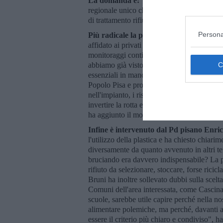
La domanda è: 'Perché continua a succ
regionale unico che raccolga dati, cause e ri
di trattamento rifiuti della Toscana negli ult
Persona
Più radicale la posizione di Potere al Pop
affidato ai privati e chiede la pubblicazione
monitoraggi continui e accessibili alla po
abbiamo già visto con il caso KEU, di quanto
essenziali in mano ai privati che segue le lo
Popolo Pisa e provincia. Il movimento ha ch
nell'impianto, i risultati dei monitoraggi ambi
invertire la rotta e rompere con il paradigma
ha aggiunto il movimento.
Infine è intervenuto dal Pd pisano Enri
l'utilizzo della plastica e ha chiesto chiari
diversamente da quanto avvenuto in altri ter
bruciando era davvero indispensabile? La p
rifiuto da selezionare, stoccare, forse ricicl
Bruni ha inoltre sollevato dubbi sulla scel
Comuni dell'area interessata, come Cascina
scuole, sarebbe utile capire perché nella n
alimentare polemiche, ma perché, davanti a 
essere il criterio più chiaro e condiviso", h