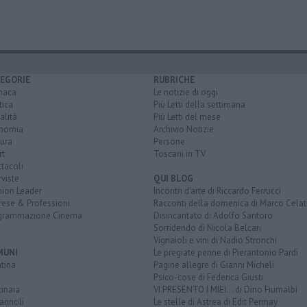
EGORIE
RUBRICHE
naca
Le notizie di oggi
tica
Più Letti della settimana
alità
Più Letti del mese
nomia
Archivio Notizie
ura
Persone
rt
Toscani in TV
tacoli
rviste
QUI BLOG
nion Leader
Incontri d'arte di Riccardo Ferrucci
rese & Professioni
Racconti della domenica di Marco Celat
grammazione Cinema
Disincantato di Adolfo Santoro
Sorridendo di Nicola Belcari
Vignaioli e vini di Nadio Stronchi
MUNI
Le pregiate penne di Pierantonio Pardi
tina
Pagine allegre di Gianni Micheli
Psico-cose di Federica Giusti
inaia
VI PRESENTO I MIEI... di Dino Fiumalbi
annoli
Le stelle di Astrea di Edit Permay