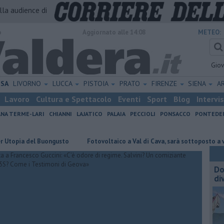
alla audience di
o
Aggiornato alle 14:08
METEO:
Gio
ISA
LIVORNO
LUCCA
PISTOIA
PRATO
FIRENZE
SIENA
A
Lavoro
Cultura e Spettacolo
Eventi
Sport
Blog
Intervi
ANA TERME-LARI
CHIANNI
LAJATICO
PALAIA
PECCIOLI
PONSACCO
PONTEDE
del Buongusto
Fotovoltaico a Val di Cava, sarà sottoposto a valutazion
Do
di