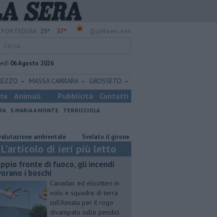
25°
37°
PONTEDERA
QuiNews.net
vedì
06 Agosto 2026
REZZO
MASSA CARRARA
GROSSETO
ste
Animali
Pubblicità
Contatti
RA
S.MARIA A MONTE
TERRICCIOLA
e ambientale
Svelato il girone del Pontedera
Il grande ciclismo si 
L'articolo di ieri più letto
ppio fronte di fuoco, gli incendi
vorano i boschi
Canadair ed elicotteri in
volo e squadre di terra
sull'Amiata per il rogo
divampato sulle pendici.