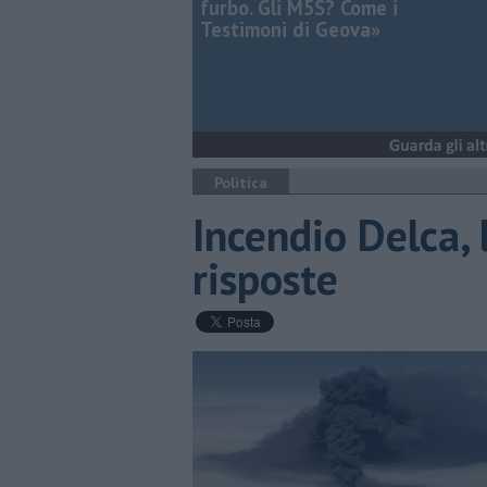
furbo. Gli M5S? Come i
Testimoni di Geova»
Politica
Incendio Delca, 
risposte