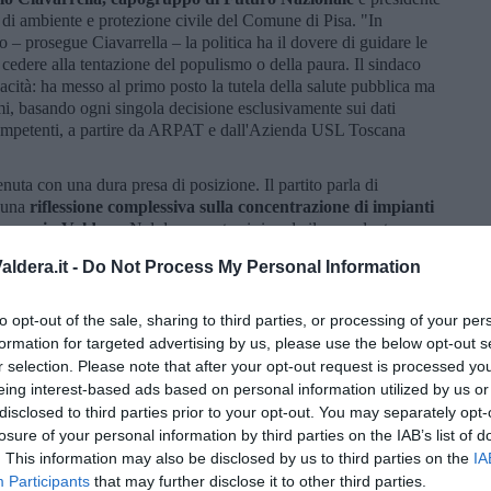
 di ambiente e protezione civile del Comune di Pisa. "In
– prosegue Ciavarrella – la politica ha il dovere di guidare le
cedere alla tentazione del populismo o della paura. Il sindaco
cità: ha messo al primo posto la tutela della salute pubblica ma
smi, basando ogni singola decisione esclusivamente sui dati
i competenti, a partire da ARPAT e dall'Azienda USL Toscana
nuta con una dura presa di posizione. Il partito parla di
 una
riflessione complessiva sulla concentrazione di impianti
isana e in Valdera
. Nel documento si ricorda il precedente
0 e si sottolinea la necessità di monitoraggi indipendenti e
ldera.it -
Do Not Process My Personal Information
ulle cause del rogo e sulle condizioni di sicurezza degli impianti.
ai consiglieri comunali de La Città delle Persone Paolo
to opt-out of the sale, sharing to third parties, or processing of your per
. "È necessario interrogarsi su come evitare che accada ancora:
formation for targeted advertising by us, please use the below opt-out s
o, prevenzione e riduzione del rischio
", hanno dichiarato. I
r selection. Please note that after your opt-out request is processed y
rendano pubblici in tempi rapidi gli esiti delle analisi ambientali
eing interest-based ads based on personal information utilized by us or
a nascere un rafforzamento delle attività di prevenzione e
disclosed to third parties prior to your opt-out. You may separately opt-
losure of your personal information by third parties on the IAB’s list of
venuta la consigliera comunale Elisabetta Mazzarri
, che ha
. This information may also be disclosed by us to third parties on the
IA
 regionale.
"La domanda non è soltanto: 'Cosa è successo?'.
Participants
that may further disclose it to other third parties.