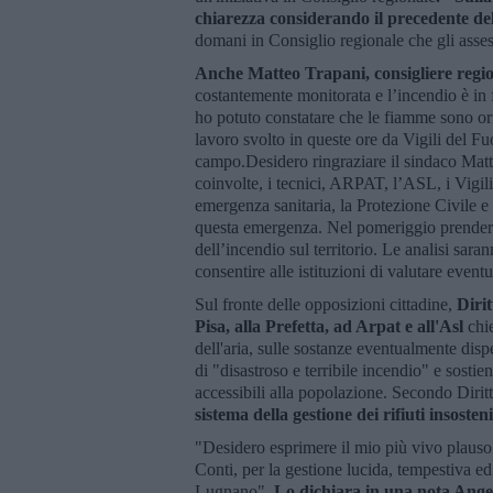
chiarezza considerando il precedente de
domani in Consiglio regionale che gli asse
Anche Matteo Trapani, consigliere regio
costantemente monitorata e l’incendio è in 
ho potuto constatare che le fiamme sono orm
lavoro svolto in queste ore da Vigili del Fu
campo.Desidero ringraziare il sindaco Matte
coinvolte, i tecnici, ARPAT, l’ASL, i Vigili
emergenza sanitaria, la Protezione Civile e
questa emergenza. Nel pomeriggio prenderan
dell’incendio sul territorio. Le analisi sara
consentire alle istituzioni di valutare eventu
Sul fronte delle opposizioni cittadine,
Diri
Pisa, alla Prefetta, ad Arpat e all'Asl
chie
dell'aria, sulle sostanze eventualmente dis
di "disastroso e terribile incendio" e sosti
accessibili alla popolazione. Secondo Dirit
sistema della gestione dei rifiuti insosten
"Desidero esprimere il mio più vivo plauso 
Conti, per la gestione lucida, tempestiva e
Lugnano".
Lo dichiara in una nota Ang