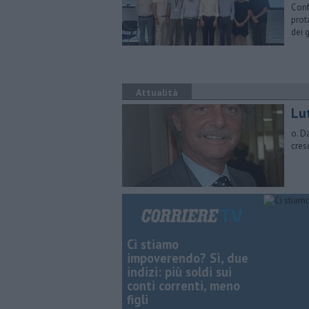
Conf
prot
dei 
Attualità
Lu
o. D
cres
Ci stiamo
impoverendo? Sì, due
indizi: più soldi sui
conti correnti, meno
figli