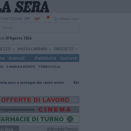
25°
36°
PONTEDERA
QuiNews.net
rdì
07 Agosto 2026
REZZO
MASSA CARRARA
GROSSETO
ste
Animali
Pubblicità
Contatti
RA
S.MARIA A MONTE
TERRICCIOLA
no dei centri estivi
Retiambiente, M5S: "Nessun legame con Giacetti"
ui Blog
di Riccardo Ferrucci