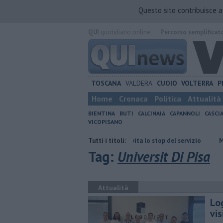
Questo sito contribuisce 
QUI
quotidiano online.
Percorso semplificat
TOSCANA
VALDERA
CUOIO
VOLTERRA
P
Home
Cronaca
Politica
Attualità
BIENTINA
BUTI
CALCINAIA
CAPANNOLI
CASCI
VICOPISANO
tti"
Bus, la Provincia evita lo stop del servizio
Tutti i titoli:
Musica, dibattiti e
Tag:
Universit Di Pisa
Attualità
Lo
vi