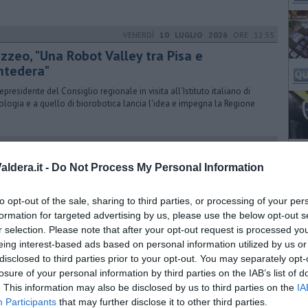
VENERDÌ
10 LUGLIO 2026
ORE 12:55
zzeo, "Una Robot Valley tra Pisa e
ntedera"
cepresidente del Consiglio regionale in visita all'Istituto italiano di
ologia e a quello di biorobotica lancia l'idea e impegna la Regione
SABATO
04 LUGLIO 2026
ORE 07:00
pace e la "ragione bellica" dell'Europa
ldera.it -
Do Not Process My Personal Information
ato Si’ Pontedera Valdera propone un incontro pubblico all'oratorio
a parrocchia di San Giuseppe con il prof dell'Unipi Greco
to opt-out of the sale, sharing to third parties, or processing of your per
formation for targeted advertising by us, please use the below opt-out s
r selection. Please note that after your opt-out request is processed y
eing interest-based ads based on personal information utilized by us or
GIOVEDÌ
02 LUGLIO 2026
ORE 07:30
disclosed to third parties prior to your opt-out. You may separately opt-
in pensione l'ortopedico Ferrari
losure of your personal information by third parties on the IAB’s list of
. This information may also be disclosed by us to third parties on the
IA
 oltre 40 anni di attività professionale negli ospedali di Pontedera,
Participants
that may further disclose it to other third parties.