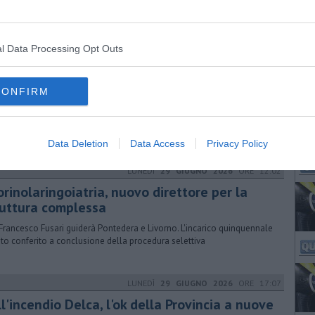
erra e Lucca per il medico è arrivato il momento del congedo
l Data Processing Opt Outs
MERCOLEDÌ
01 LUGLIO 2026
ORE 18:55
otto da 35 milioni per il Teatro del Silenzio
CONFIRM
di Taylor Swift e Vasco Rossi: le cifre da capogiro dell'edizione 2025.
ie, soprattutto, a chi viene dall'estero per ascoltare Andrea Bocelli
Data Deletion
Data Access
Privacy Policy
LUNEDÌ
29 GIUGNO 2026
ORE 12:02
rinolaringoiatria, nuovo direttore per la
ruttura complessa
 Francesco Fusari guiderà Pontedera e Livorno. L'incarico quinquennale
ato conferito a conclusione della procedura selettiva
LUNEDÌ
29 GIUGNO 2026
ORE 17:07
l'incendio Delca, l'ok della Provincia a nuove