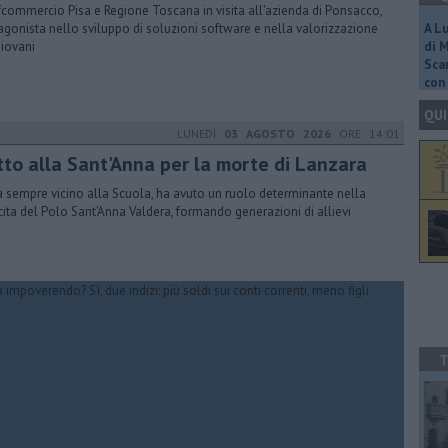
commercio Pisa e Regione Toscana in visita all'azienda di Ponsacco,
agonista nello sviluppo di soluzioni software e nella valorizzazione
A L
giovani
di 
Scar
con 
QUI
LUNEDÌ
03 AGOSTO 2026
ORE 14:01
tto alla Sant'Anna per la morte di Lanzara
a sempre vicino alla Scuola, ha avuto un ruolo determinante nella
cita del Polo Sant’Anna Valdera, formando generazioni di allievi
T