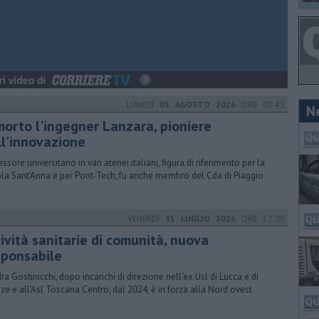
LUNEDÌ
03 AGOSTO 2026
ORE 07:43
N
 morto l'ingegner Lanzara, pioniere
ll'innovazione
ssore universitario in vari atenei italiani, figura di riferimento per la
la Sant'Anna e per Pont-Tech, fu anche membro del Cda di Piaggio
VENERDÌ
31 LUGLIO 2026
ORE 17:00
ività sanitarie di comunità, nuova
sponsabile
ra Gostinicchi, dopo incarichi di direzione nell'ex Usl di Lucca e di
nze e all'Asl Toscana Centro, dal 2024, è in forza alla Nord ovest