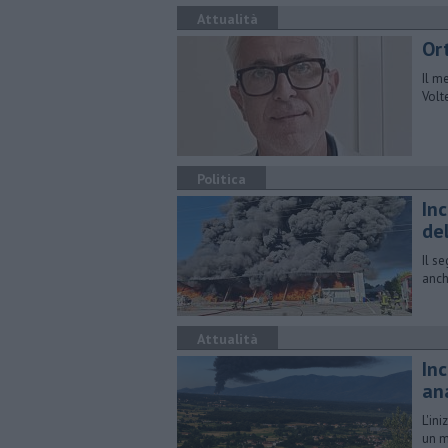
Attualità
Or
Il m
Volte
Politica
Inc
de
Il s
anch
Attualità
In
an
L'in
un m