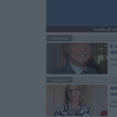
Attualità
E'
de
Profe
Scuo
Attualità
Att
re
Sand
Fire