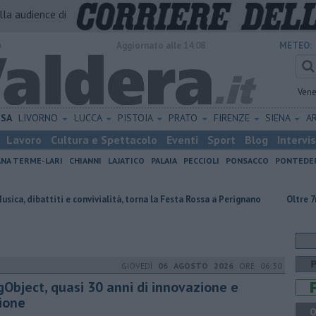
alla audience di
o
Aggiornato alle 14:08
METEO:
Vene
ISA
LIVORNO
LUCCA
PISTOIA
PRATO
FIRENZE
SIENA
A
Lavoro
Cultura e Spettacolo
Eventi
Sport
Blog
Intervi
ANA TERME-LARI
CHIANNI
LAJATICO
PALAIA
PECCIOLI
PONSACCO
PONTEDE
 convivialità, torna la Festa Rossa a Perignano
Oltre 7mila euro a sosteg
GIOVEDÌ
06 AGOSTO 2026
ORE 06:30
gObject, quasi 30 anni di innovazione e
sione
Q