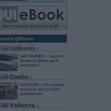
etwork QUInews
SAN VINCENZO — Scatta il
divieto di dimora per il
senzatetto
FUCECCHIO — Vie e piazze
più pulite, ecco il piano
sperimentale