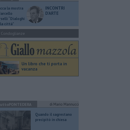
INCONTRI
ucca la mostra
D'ARTE
Marcello
selli “Dialoghi
la città"
Condoglianze
Un libro che ti porta in
vacanza
uttoPONTEDERA
di Mario Mannucci
Quando il sagrestano
precipitò in chiesa