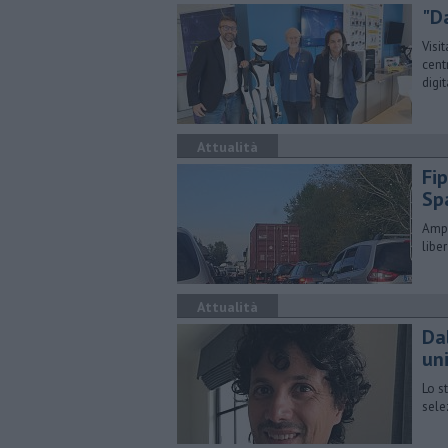
"Da
Visi
cent
digit
Attualità
Fip
Sp
Ampl
libe
Attualità
Dal
uni
Lo s
sele