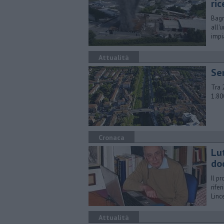
ri
Bagn
all'
impi
Attualità
Se
Tra 
1.80
Cronaca
Lu
do
Il p
rife
Linc
Attualità