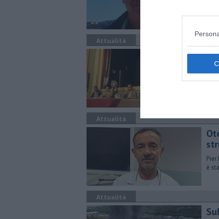
Volt
Persona
Attualità
Ind
Più 
Graz
Attualità
Oto
st
Pier
è st
Attualità
Sul