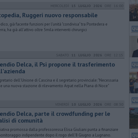
MERCOLEDÌ
15 LUGLIO 2026
ORE 16:00
topedia, Ruggeri nuovo responsabile
edico, già facente funzioni per l'unità "condivisa" tra Pontedera e
rra, ha già all'attivo oltre 5mila interventi chirurgici
SABATO
11 LUGLIO 2026
ORE 12:15
endio Delca, il Psi propone il trasferimento
ll'azienda
egretario dell'Unione di Cascina e il segretario provinciale: "Necessaria
e una nuova stazione di rilevamento Arpat nella Piana di Noce"
VENERDÌ
10 LUGLIO 2026
ORE 08:30
cendio Delca, parte il crowdfunding per le
alisi di comunità
iziativa promossa dalla professoressa Elisa Giuliani punta a finanziare
onitoraggio indipendente dopo il rogo dell'8 Giugno a Lugnano.