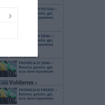
PROVINCIA DI PISTOIA — ​
Benzina, gasolio, gpl,
ecco dove risparmiare
PROVINCIA DI SIENA — ​
Benzina, gasolio, gpl,
ecco dove risparmiare
PROVINCIA DI SIENA — ​
Benzina, gasolio, gpl,
ecco dove risparmiare
PROVINCIA DI FIRENZE — ​
Benzina, gasolio, gpl,
ecco dove risparmiare