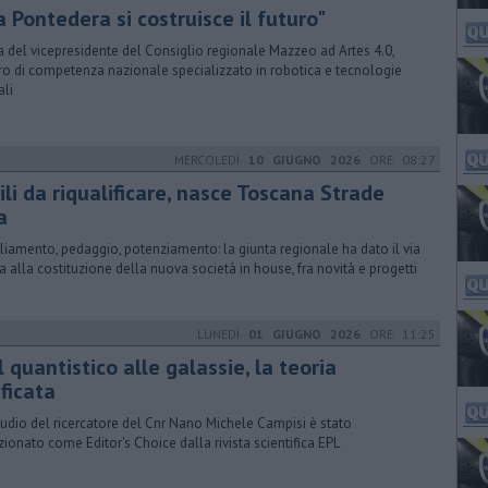
 Pontedera si costruisce il futuro"
ta del vicepresidente del Consiglio regionale Mazzeo ad Artes 4.0,
ro di competenza nazionale specializzato in robotica e tecnologie
ali
MERCOLEDÌ
10 GIUGNO 2026
ORE 08:27
ili da riqualificare, nasce Toscana Strade
a
iamento, pedaggio, potenziamento: la giunta regionale ha dato il via
ra alla costituzione della nuova società in house, fra novità e progetti
LUNEDÌ
01 GIUGNO 2026
ORE 11:25
 quantistico alle galassie, la teoria
ficata
tudio del ricercatore del Cnr Nano Michele Campisi è stato
zionato come Editor's Choice dalla rivista scientifica EPL