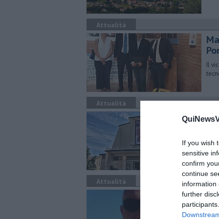
Attualità
Ma
Po
Il vi
tecn
Attualità
La 
QuiNewsVa
Laud
dell
If you wish 
sensitive in
confirm you
continue se
Attualità
information 
Va 
further disc
participants
Dopo
Downstream 