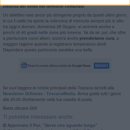
dell'amministrazione comunale, con l'obiettivo
armonizzare la
crescita del verde nel territorio comunale
.
Un obiettivo reso ancor più stringente proprio da questi ultimi giorni,
in cui il caldo ha spinto la colonnina di mercurio sempre più in alto:
tra oggi e domani, domenica 28 Giugno,
si arriverà anche a
picchi di 40 gradi nelle zone più interne
. Va da sé, poi, che oltre
a piantumare nuovi alberi, occorra anche
prendersene cura
, a
maggior ragione quando si registrano temperature simili.
Disperdere questo patrimonio sarebbe una beffa.
Se vuoi leggere le notizie principali della Toscana iscriviti alla
Newsletter QUInews - ToscanaMedia.
Arriva gratis tutti i giorni
alle 20:00 direttamente nella tua casella di posta.
Basta cliccare
QUI
Ti potrebbe interessare anche:
Approvato il Poc, "Serve uno sguardo lungo"