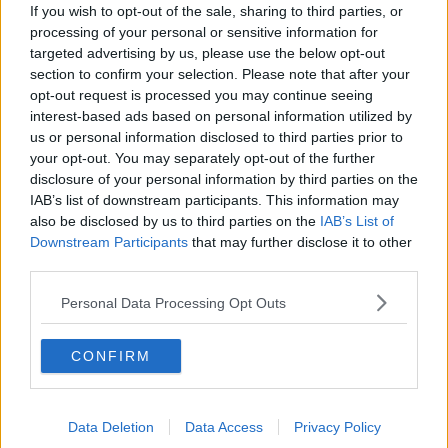
microclimatico che si verifica all'interno delle aree urbane,
If you wish to opt-out of the sale, sharing to third parties, or
alimentato dalla presenza massiccia di
cemento
e
asfalto
, che
processing of your personal or sensitive information for
assorbono il calore durante il giorno e lo rilasciano di notte.
targeted advertising by us, please use the below opt-out
section to confirm your selection. Please note that after your
opt-out request is processed you may continue seeing
interest-based ads based on personal information utilized by
Così, alberi e arbusti diventano una vera e propria strategia contro
us or personal information disclosed to third parties prior to
la canicola. E a Pontedera, ormai da tempo, si è scelto di
investire
your opt-out. You may separately opt-out of the further
sul verde urbano
. Dal 2023 al 2025, infatti, a fronte di
184 alberi
disclosure of your personal information by third parties on the
abbattuti
, perché ammalati o pericolanti, il Comune ha provveduto
IAB’s list of downstream participants. This information may
a piantarne
571 nuovi
, cui si aggiungono anche
1.842 fitocelle
,
also be disclosed by us to third parties on the
IAB’s List of
ovvero giovani piante alte tra i 15 e i 20 centimetri. Un saldo
Downstream Participants
that may further disclose it to other
ampiamente positivo, che a Gennaio scorso, per esempio, ha
third parties.
riguardato anche le
scuole
, con le nuove piantumazioni tra
la
scuola dell'infanzia Diaz, quella di Santa Lucia e in via
Personal Data Processing Opt Outs
dell'Olmo
.
E per dare una "organizzazione" al verde urbano, delineando una
CONFIRM
vera e propria strategia di
riforestazione urbana
, il Comune nel
2025 ha stipulato un protocollo con il
Dipartimento di Scienze
agrarie dell'Università di Pisa
. La collaborazione tra i due enti
porterà a redigere il a Piano di forestazione urbano
Data Deletion
Data Access
Privacy Policy