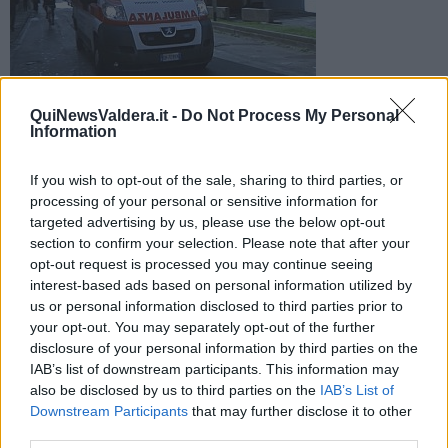
QuiNewsValdera.it -
Do Not Process My Personal
Information
La ragazza non è stata investita, ma si trova a Cisanello in
gravi condizioni
If you wish to opt-out of the sale, sharing to third parties, or
processing of your personal or sensitive information for
targeted advertising by us, please use the below opt-out
section to confirm your selection. Please note that after your
opt-out request is processed you may continue seeing
interest-based ads based on personal information utilized by
PISA —
Potrebbe essersi sporta o solo appoggiata. Fatto è che
us or personal information disclosed to third parties prior to
una
ragazza di 17 anni
è caduta da un
camper in movimento
ed
your opt-out. You may separately opt-out of the further
è finita sull'asfalto.
disclosure of your personal information by third parties on the
Per fortuna senza essere schiacciata da altre auto. La 17enne è
IAB’s list of downstream participants. This information may
stata trasportata, in
gravi condizioni,
all'ospedale di Cisanello.
also be disclosed by us to third parties on the
IAB’s List of
Downstream Participants
that may further disclose it to other
third parties.