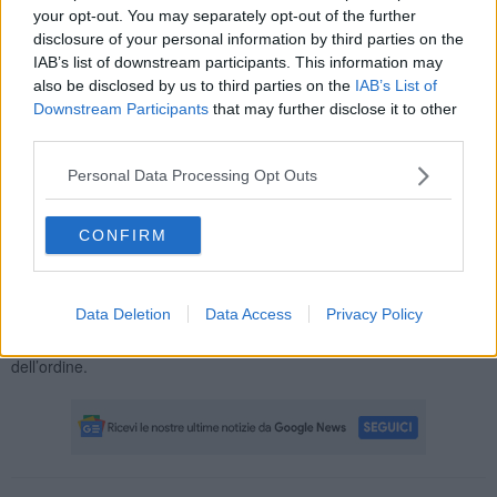
your opt-out. You may separately opt-out of the further
conducente della moto, rimasto gravemente ferito dopo
disclosure of your personal information by third parties on the
l’impatto.
IAB’s list of downstream participants. This information may
also be disclosed by us to third parties on the
IAB’s List of
Downstream Participants
that may further disclose it to other
third parties.
Sul posto sono intervenuti i sanitari del 118 con i mezzi della
Misericordia di Buti
e l’automedica di
Pontedera
. Il personale
Personal Data Processing Opt Outs
sanitario ha tentato a lungo le manovre di rianimazione, ma per il
quarantunenne non c’è stato nulla da fare.
CONFIRM
Sul luogo dell’incidente sono arrivati anche i Carabinieri, che
hanno avviato gli accertamenti per chiarire la dinamica dello
schianto e ricostruire l’esatta successione dei fatti
.
Data Deletion
Data Access
Privacy Policy
La provinciale Vicarese ha subito rallentamenti alla circolazione
durante le operazioni di soccorso e i rilievi effettuati dalle forze
dell’ordine.