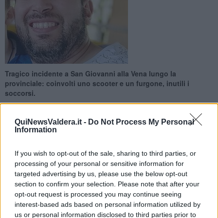
Tragico incidente a San Giovanni alla Vena lungo la
provinciale: coinvolti uno scooter e un furgone, inutili i
soccorsi.
QuiNewsValdera.it -
Do Not Process My Personal
Information
If you wish to opt-out of the sale, sharing to third parties, or
VICOPISANO —
Un uomo di 41 anni, Benito Vasile, ha perso la
processing of your personal or sensitive information for
vita
nel pomeriggio di oggi, sabato 9 Maggio, in un incidente
avvenuto
lungo la strada provinciale Vicarese
, all’altezza di
San
targeted advertising by us, please use the below opt-out
Giovanni alla Vena, nel comune di Vicopisano.
Vasile lavorava
section to confirm your selection. Please note that after your
per Trenitalia e lascia una moglie e un figlio.
opt-out request is processed you may continue seeing
interest-based ads based on personal information utilized by
Secondo una prima ricostruzione, nello scontro sarebbero rimasti
us or personal information disclosed to third parties prior to
coinvolti uno
scooter e un furgone. Ad avere la peggio è stato il