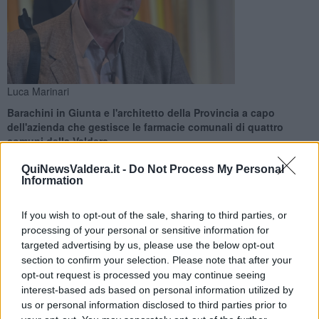
Luca Marinari
Barachini in Giunta e l'architetto della Provincia a capo
dell'azienda che gestisce le farmacie comunali di quattro
comuni della Valdera
QuiNewsValdera.it -
Do Not Process My Personal
Information
If you wish to opt-out of the sale, sharing to third parties, or
PONSACCO —
Giorni di assestamento negli equilibri ponsacchini.
processing of your personal or sensitive information for
Dopo la nomina di
Alessandro Barachini
come nuovo assessore,
targeted advertising by us, please use the below opt-out
infatti,
Farmavaldera
, l'azienda a partecipazione pubblica che
section to confirm your selection. Please note that after your
gestisce le farmacie comunali di Ponsacco, Capannoli, Pomarance
opt-out request is processed you may continue seeing
e Santa Maria a Monte, aveva bisogno di un nuovo presidente.
interest-based ads based on personal information utilized by
us or personal information disclosed to third parties prior to
A guidare il Consiglio di amministrazione, infatti, era proprio