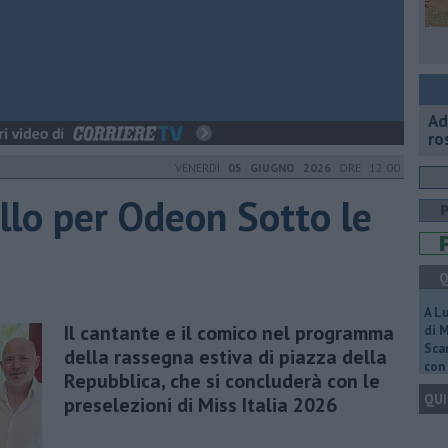
Ad
ro
VENERDÌ
05 GIUGNO 2026
ORE 12:00
llo per Odeon Sotto le
Q
A L
Il cantante e il comico nel programma
di 
Scar
della rassegna estiva di piazza della
con 
Repubblica, che si concluderà con le
QUI
preselezioni di Miss Italia 2026