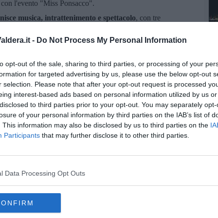
con l'evento "Miss Ponsacco".
sce musica, intrattenimento e spettacolo
, con tre
razioni diverse - ha aggiunto
Chiara Calderani
, assessora alla
 Ruggeri e Cristiano Militello, insieme all'evento dedicato alle
ldera.it -
Do Not Process My Personal Information
A
cartellone vario e accessibile, completamente gratuito. L'obiettivo
azza della Repubblica sempre più protagonista della vita
to opt-out of the sale, sharing to third parties, or processing of your per
formation for targeted advertising by us, please use the below opt-out s
15 e saranno
a ingresso libero fino a esaurimento dei posti
r selection. Please note that after your opt-out request is processed y
contattare l'Accademia dei Fortificati al numero 379.1486544 o
eing interest-based ads based on personal information utilized by us or
disclosed to third parties prior to your opt-out. You may separately opt-
losure of your personal information by third parties on the IAB’s list of
. This information may also be disclosed by us to third parties on the
IA
Participants
that may further disclose it to other third parties.
oscana iscriviti alla
Newsletter QUInews - ToscanaMedia.
l Data Processing Opt Outs
amente nella tua casella di posta.
CONFIRM