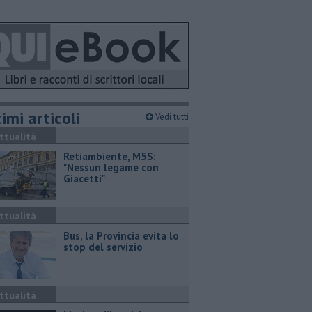
imi articoli
Vedi tutti
ttualità
Retiambiente, M5S:
"Nessun legame con
Giacetti"
ttualità
Bus, la Provincia evita lo
stop del servizio
ttualità