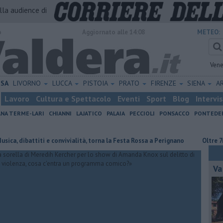
alla audience di
o
Aggiornato alle 14:08
METEO:
Vene
ISA
LIVORNO
LUCCA
PISTOIA
PRATO
FIRENZE
SIENA
A
Lavoro
Cultura e Spettacolo
Eventi
Sport
Blog
Intervi
ANA TERME-LARI
CHIANNI
LAJATICO
PALAIA
PECCIOLI
PONSACCO
PONTEDE
battiti e convivialità, torna la Festa Rossa a Perignano
Oltre 7mila euro
Va