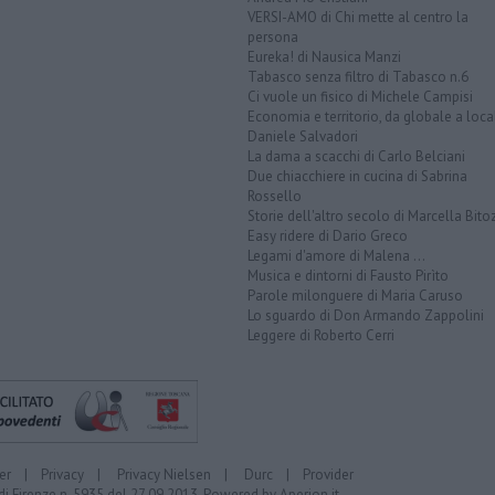
VERSI-AMO di Chi mette al centro la
persona
Eureka! di Nausica Manzi
Tabasco senza filtro di Tabasco n.6
Ci vuole un fisico di Michele Campisi
Economia e territorio, da globale a loca
Daniele Salvadori
La dama a scacchi di Carlo Belciani
Due chiacchiere in cucina di Sabrina
Rossello
Storie dell'altro secolo di Marcella Bito
Easy ridere di Dario Greco
Legami d'amore di Malena ...
Musica e dintorni di Fausto Pirìto
Parole milonguere di Maria Caruso
Lo sguardo di Don Armando Zappolini
Leggere di Roberto Cerri
er
|
Privacy
|
Privacy Nielsen
|
Durc
|
Provider
di Firenze n. 5935 del 27.09.2013. Powered by
Aperion.it