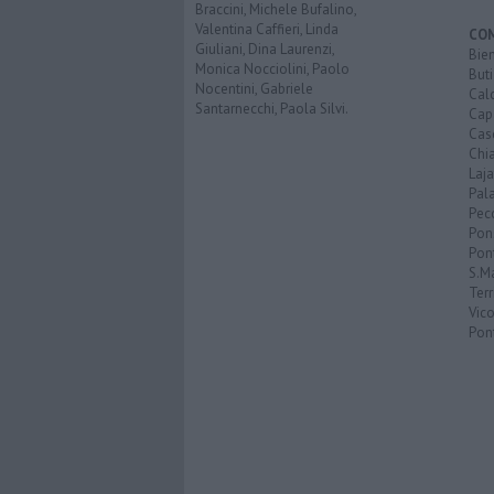
Braccini, Michele Bufalino,
Valentina Caffieri, Linda
CO
Giuliani, Dina Laurenzi,
Bien
Monica Nocciolini, Paolo
Buti
Nocentini, Gabriele
Calc
Santarnecchi, Paola Silvi.
Cap
Cas
Chi
Laja
Pala
Pecc
Pon
Pon
S.M
Terr
Vic
Pon