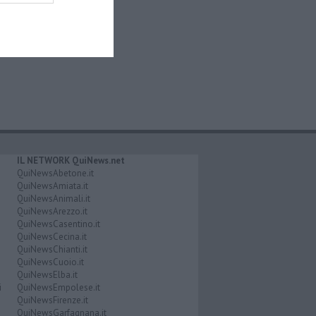
IL NETWORK QuiNews.net
QuiNewsAbetone.it
QuiNewsAmiata.it
QuiNewsAnimali.it
QuiNewsArezzo.it
QuiNewsCasentino.it
QuiNewsCecina.it
QuiNewsChianti.it
QuiNewsCuoio.it
QuiNewsElba.it
i
QuiNewsEmpolese.it
QuiNewsFirenze.it
QuiNewsGarfagnana.it