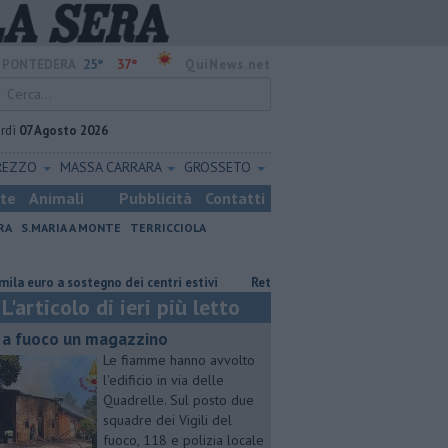
25°
37°
PONTEDERA
QuiNews.net
rdì
07 Agosto 2026
REZZO
MASSA CARRARA
GROSSETO
ste
Animali
Pubblicità
Contatti
RA
S.MARIA A MONTE
TERRICCIOLA
 a sostegno dei centri estivi
Retiambiente, M5S: "Nessun legame con Gi
L'articolo di ieri più letto
 a fuoco un magazzino
Le fiamme hanno avvolto
l'edificio in via delle
Quadrelle. Sul posto due
squadre dei Vigili del
fuoco, 118 e polizia locale