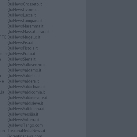
QuiNewsGrosseto.it
QuiNewsLivorno.it
QuiNewsLucca.it
QuiNewsLunigiana.it
QuiNewsMaremma.it
QuiNewsMassaCarrara.it
ATTE
QuiNewsMugello.it
QuiNewsPisa.it
QuiNewsPistoia.it
nari
QuiNewsPrato.it
a
QuiNewsSiena.it
QuiNewsValbisenzio.it
QuiNewsValdarno.it
i
QuiNewsValdelsa.it
o e
QuiNewsValdera.it
QuiNewsValdichiana.it
lla
QuiNewsValdicornia.it
QuiNewsValdinievole.it
QuiNewsValdisieve.it
QuiNewsValtiberina.it
QuiNewsVersilia.it
QuiNewsVolterra.it
QuiNewsTango.com
Don
ToscanaMediaNews.it
Fiorentinanews.com