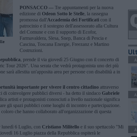
PONSACCO —
Tre appuntamenti per la nuova
edizione di
Odeon Sotto le Stelle
, la rassegna
promossa dall'
Accademia dei Fortificati
con il
patrocinio e il sostegno dell'assessorato alla Cultura
del Comune e con il supporto di Ecofor,
Farmavaldera, Slesa, Snep, Banca di Pescia e
lle
Cascina, Toscana Energie, Freezanz e Martino
Ult
Costruzioni.
Repubblica
, prende il via giovedì 25 Giugno con il concerto di
A
ric Tour 2026". Una serata che vedrà protagonista uno dei più
one sarà allestita un'apposita area per persone con disabilità a in
rtunità importante per vivere il centro cittadino
attraverso
i di coinvolgere pubblici diversi - ha detto il sindaco
Gabriele
A
ca artisti e protagonisti conosciuti a livello nazionale significa
are gli spazi pubblici come luoghi di incontro e partecipazione.
ti coloro che hanno collaborato all'organizzazione di questa
r lunedì 6 Luglio, con
Cristiano Militello
e il suo spettacolo "Mi
A
 giovedì 16 Luglio piazza della Repubblica ospiterà le