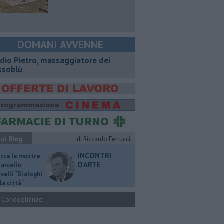
DOMANI AVVENNE
dio Pietro, massaggiatore dei
ssoblù
ui Blog
di Riccardo Ferrucci
INCONTRI
ucca la mostra
D'ARTE
Marcello
selli “Dialoghi
la città"
Condoglianze