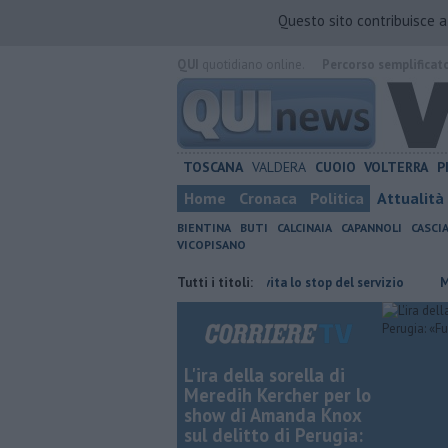
Questo sito contribuisce 
QUI
quotidiano online.
Percorso semplificat
TOSCANA
VALDERA
CUOIO
VOLTERRA
P
Home
Cronaca
Politica
Attualità
BIENTINA
BUTI
CALCINAIA
CAPANNOLI
CASCI
VICOPISANO
on Giacetti"
Bus, la Provincia evita lo stop del servizio
Tutti i titoli:
Musica, di
L'ira della sorella di
Meredih Kercher per lo
show di Amanda Knox
sul delitto di Perugia: