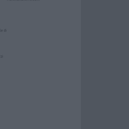
le di
zzi