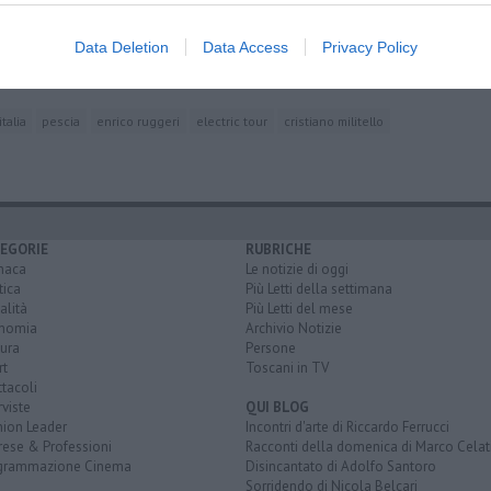
ditorium
stival
Data Deletion
Data Access
Privacy Policy
talia
pescia
enrico ruggeri
electric tour
cristiano militello
EGORIE
RUBRICHE
naca
Le notizie di oggi
tica
Più Letti della settimana
alità
Più Letti del mese
nomia
Archivio Notizie
ura
Persone
rt
Toscani in TV
tacoli
rviste
QUI BLOG
nion Leader
Incontri d'arte di Riccardo Ferrucci
rese & Professioni
Racconti della domenica di Marco Celat
grammazione Cinema
Disincantato di Adolfo Santoro
Sorridendo di Nicola Belcari