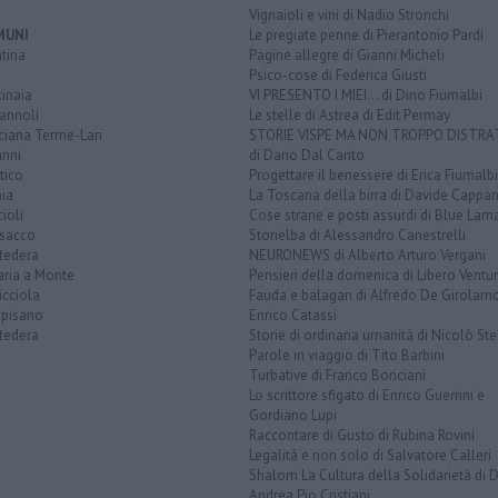
Vignaioli e vini di Nadio Stronchi
MUNI
Le pregiate penne di Pierantonio Pardi
tina
Pagine allegre di Gianni Micheli
Psico-cose di Federica Giusti
inaia
VI PRESENTO I MIEI... di Dino Fiumalbi
annoli
Le stelle di Astrea di Edit Permay
ciana Terme-Lari
STORIE VISPE MA NON TROPPO DISTR
anni
di Dario Dal Canto
tico
Progettare il benessere di Erica Fiumalbi
ia
La Toscana della birra di Davide Cappan
ioli
Cose strane e posti assurdi di Blue Lam
sacco
Storielba di Alessandro Canestrelli
tedera
NEURONEWS di Alberto Arturo Vergani
aria a Monte
Pensieri della domenica di Libero Ventur
icciola
Fauda e balagan di Alfredo De Girolam
opisano
Enrico Catassi
tedera
Storie di ordinaria umanità di Nicolò Ste
Parole in viaggio di Tito Barbini
Turbative di Franco Bonciani
Lo scrittore sfigato di Enrico Guerrini e
Gordiano Lupi
Raccontare di Gusto di Rubina Rovini
Legalità e non solo di Salvatore Calleri
Shalom La Cultura della Solidarietà di 
Andrea Pio Cristiani