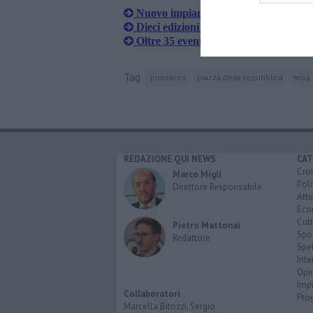
Nuovo impianto audio e luci per l'au
Dieci edizioni per il Chianni Opera Fe
Oltre 35 eventi per l'Estate bientinese
Tag
ponsacco
piazza della repubblica
miss i
REDAZIONE QUI NEWS
CAT
Cro
Marco Migli
Poli
Direttore Responsabile
Attu
Eco
Cult
Pietro Mattonai
Spo
Redattore
Spet
Inte
Opi
Imp
Collaboratori
Pro
Marcella Bitozzi, Sergio