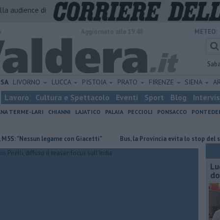
alla audience di
o
Aggiornato alle 19:48
METEO:
Sab
ISA
LIVORNO
LUCCA
PISTOIA
PRATO
FIRENZE
SIENA
A
Lavoro
Cultura e Spettacolo
Eventi
Sport
Blog
Intervi
ANA TERME-LARI
CHIANNI
LAJATICO
PALAIA
PECCIOLI
PONSACCO
PONTEDE
ssun legame con Giacetti"
Bus, la Provincia evita lo stop del servizio
Lu
do