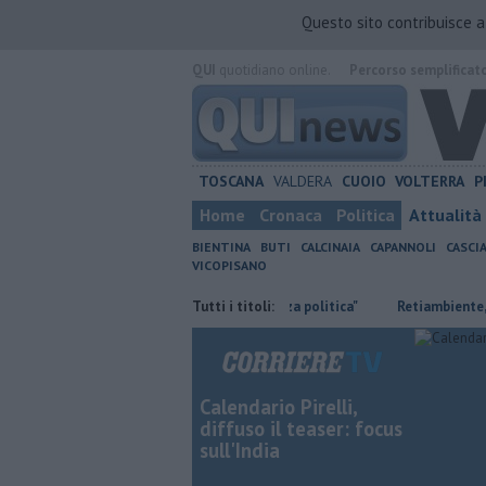
Questo sito contribuisce 
QUI
quotidiano online.
Percorso semplificat
TOSCANA
VALDERA
CUOIO
VOLTERRA
P
Home
Cronaca
Politica
Attualità
BIENTINA
BUTI
CALCINAIA
CAPANNOLI
CASCI
VICOPISANO
Ossicombustore, "Serve chiarezza politica"
Tutti i titoli:
Retiambiente, M5S: "Ne
Calendario Pirelli,
diffuso il teaser: focus
sull'India