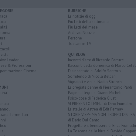
EGORIE
RUBRICHE
naca
Le notizie di oggi
tica
Più Letti della settimana
alità
Più Letti del mese
nomia
Archivio Notizie
ura
Persone
rt
Toscani in TV
tacoli
rviste
QUI BLOG
nion Leader
Incontri d'arte di Riccardo Ferrucci
rese & Professioni
Racconti della domenica di Marco Celat
grammazione Cinema
Disincantato di Adolfo Santoro
Sorridendo di Nicola Belcari
Vignaioli e vini di Nadio Stronchi
MUNI
Le pregiate penne di Pierantonio Pardi
tina
Pagine allegre di Gianni Micheli
Psico-cose di Federica Giusti
inaia
VI PRESENTO I MIEI... di Dino Fiumalbi
annoli
Le stelle di Astrea di Edit Permay
ciana Terme-Lari
STORIE VISPE MA NON TROPPO DISTR
anni
di Dario Dal Canto
tico
Progettare il benessere di Erica Fiumalbi
ia
La Toscana della birra di Davide Cappan