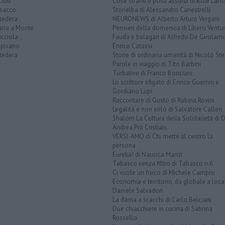
ioli
Cose strane e posti assurdi di Blue Lam
sacco
Storielba di Alessandro Canestrelli
tedera
NEURONEWS di Alberto Arturo Vergani
aria a Monte
Pensieri della domenica di Libero Ventur
icciola
Fauda e balagan di Alfredo De Girolam
opisano
Enrico Catassi
tedera
Storie di ordinaria umanità di Nicolò Ste
Parole in viaggio di Tito Barbini
Turbative di Franco Bonciani
Lo scrittore sfigato di Enrico Guerrini e
Gordiano Lupi
Raccontare di Gusto di Rubina Rovini
Legalità e non solo di Salvatore Calleri
Shalom La Cultura della Solidarietà di 
Andrea Pio Cristiani
VERSI-AMO di Chi mette al centro la
persona
Eureka! di Nausica Manzi
Tabasco senza filtro di Tabasco n.6
Ci vuole un fisico di Michele Campisi
Economia e territorio, da globale a loca
Daniele Salvadori
La dama a scacchi di Carlo Belciani
Due chiacchiere in cucina di Sabrina
Rossello