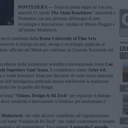
PONTEDERA —
Dopo la prima tappa ad Ancona,
martedì 15 Aprile
The Afam Roadshow
” sbarcherà a
Pontedera con una giornata all'insegna di arte,
tecnologie e innovazione, ospitata al Museo Piaggio e
alI'istituto Modartech.
 con il contributo della
Rome University of Fine Arts
omuovere il dialogo tra arte, design e tecnologia applicate al
Ult
dario ufficiale del Mimit per celebrare la Giornata Nazionale del
C
 eccellenze della formazione scientifica internazionale come
Cnr
ola Superiore Sant’Anna
, il competence center
Artes 4.0
,
ria e realtà formative Afam per discutere di come nuovi materiali,
ne dell’intelligenza artificiale stanno ridefinendo la tradizione
a moda che in quello del design.
A
sul tema “
Visions, Design & Hi-Tech
” per esplorare il dialogo
, dove creatività e innovazione si fondono per trasformare il
to Modartech
, che oltre ad aver contribuito all’organizzazione
A
da sul tema “Fashion & Hi-Tech” che vedrà confrontarsi il mondo
striali e gli imprenditori. Tra i relatori:
Leonardo Cappello