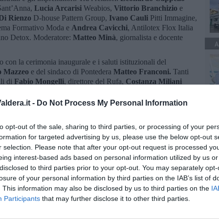
 Sant’Anna,
Lucia Arcarisi
Weabios,
Vittorio Branchizio
e
Di Rienzo
D-house Pattern Group,
Ivano Cauli
Pitti Immagine,
stema Formativo Moda e
Andrea Cavicchi
, Antilotex Flox Italia
iano Detox. Moderatore:
Matteo Minà
, giornalista e docente
A
 con la cerimonia inaugurale e i saluti istituzionali del
o Mazzeo
e del sindaco di Pontedera
Matteo Franconi.
Tanti
li di
Fabio Mongelli
, direttore del Rufa,
Costanza Miliani
i
, direttore dell'Istituto Modartech,
Gastone Ciuti
, Vicedirettore
uperiore Sant’Anna e di
Riccardo Costagliola
, Presidente della
ldera.it -
Do Not Process My Personal Information
ella giornata sarà lo
special guest
Luca Mascaro,
Ceo di
to opt-out of the sale, sharing to third parties, or processing of your per
tituto Modartech, dove avranno inizio una serie di
tavole
formation for targeted advertising by us, please use the below opt-out s
on design alle multi-competenze; dalla sostenibilità al
r selection. Please note that after your opt-out request is processed y
 15, prenderanno il via le
lectio magistralis
di approfondimento
eing interest-based ads based on personal information utilized by us or
disclosed to third parties prior to your opt-out. You may separately opt-
losure of your personal information by third parties on the IAB’s list of
visitabili due
mostre tematiche
temporanee:
“Motus
. This information may also be disclosed by us to third parties on the
IA
ntributo di Istituto Modartech e Museo Piaggio e
“Overshoot
’Istituto Modartech.
Participants
that may further disclose it to other third parties.
aluti istituzionali dell'assessora comunale
Sonia Luca.