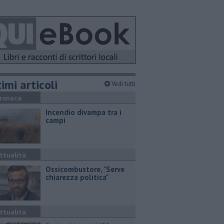
imi articoli
Vedi tutti
ronaca
Incendio divampa tra i
campi
ttualità
Ossicombustore, "Serve
chiarezza politica"
ttualità