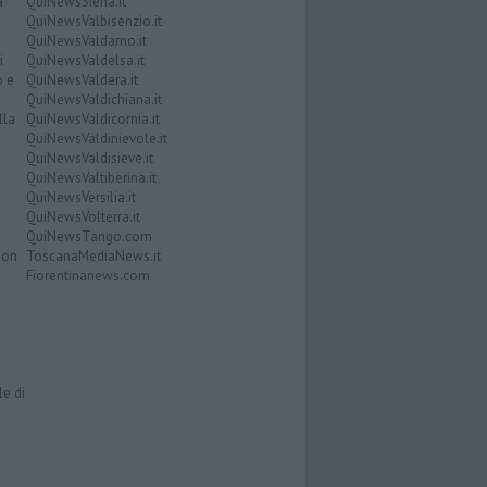
a
QuiNewsSiena.it
QuiNewsValbisenzio.it
QuiNewsValdarno.it
i
QuiNewsValdelsa.it
o e
QuiNewsValdera.it
QuiNewsValdichiana.it
lla
QuiNewsValdicornia.it
QuiNewsValdinievole.it
QuiNewsValdisieve.it
QuiNewsValtiberina.it
QuiNewsVersilia.it
QuiNewsVolterra.it
QuiNewsTango.com
Don
ToscanaMediaNews.it
Fiorentinanews.com
le di