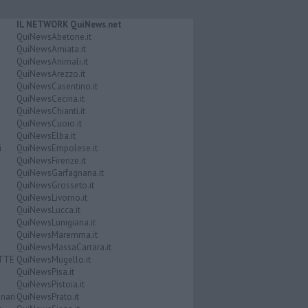
IL NETWORK QuiNews.net
QuiNewsAbetone.it
QuiNewsAmiata.it
QuiNewsAnimali.it
QuiNewsArezzo.it
QuiNewsCasentino.it
QuiNewsCecina.it
QuiNewsChianti.it
QuiNewsCuoio.it
QuiNewsElba.it
i
QuiNewsEmpolese.it
QuiNewsFirenze.it
QuiNewsGarfagnana.it
QuiNewsGrosseto.it
QuiNewsLivorno.it
QuiNewsLucca.it
QuiNewsLunigiana.it
QuiNewsMaremma.it
QuiNewsMassaCarrara.it
ATTE
QuiNewsMugello.it
QuiNewsPisa.it
QuiNewsPistoia.it
nari
QuiNewsPrato.it