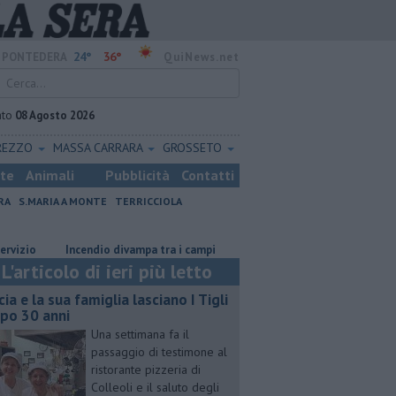
24°
36°
PONTEDERA
QuiNews.net
ato
08 Agosto 2026
REZZO
MASSA CARRARA
GROSSETO
ste
Animali
Pubblicità
Contatti
RA
S.MARIA A MONTE
TERRICCIOLA
Incendio divampa tra i campi
Ossicombustore, "Serve chiarezza poli
L'articolo di ieri più letto
cia e la sua famiglia lasciano I Tigli
po 30 anni
Una settimana fa il
passaggio di testimone al
ristorante pizzeria di
Colleoli e il saluto degli