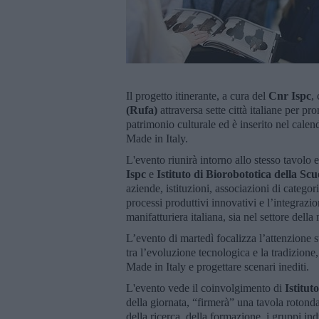
Il progetto itinerante, a cura del
Cnr Ispc
,
(Rufa)
attraversa sette città italiane per pr
patrimonio culturale ed è inserito nel calen
Made in Italy.
L'evento riunirà intorno allo stesso tavolo
Ispc
e
Istituto di Biorobototica della
Scu
aziende, istituzioni, associazioni di catego
processi produttivi innovativi e l’integrazio
manifatturiera italiana, sia nel settore dell
L’evento di martedì focalizza l’attenzione 
tra l’evoluzione tecnologica e la tradizione
Made in Italy e progettare scenari inediti.
L'evento vede il coinvolgimento di
Istitu
della giornata, “firmerà” una tavola roton
della ricerca, della formazione, i gruppi indu