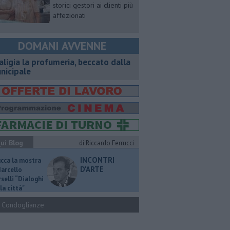
storici gestori ai clienti più
affezionati
DOMANI AVVENNE
aligia la profumeria, beccato dalla
nicipale
ui Blog
di Riccardo Ferrucci
INCONTRI
ucca la mostra
D'ARTE
Marcello
selli “Dialoghi
la città"
Condoglianze