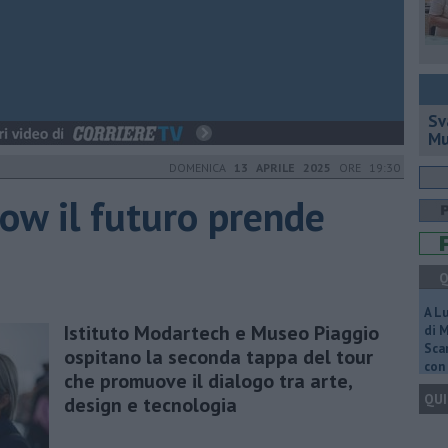
Sv
Mu
DOMENICA
13 APRILE 2025
ORE 19:30
ow il futuro prende
Q
A L
Istituto Modartech e Museo Piaggio
di 
Scar
ospitano la seconda tappa del tour
con 
che promuove il dialogo tra arte,
QUI
design e tecnologia