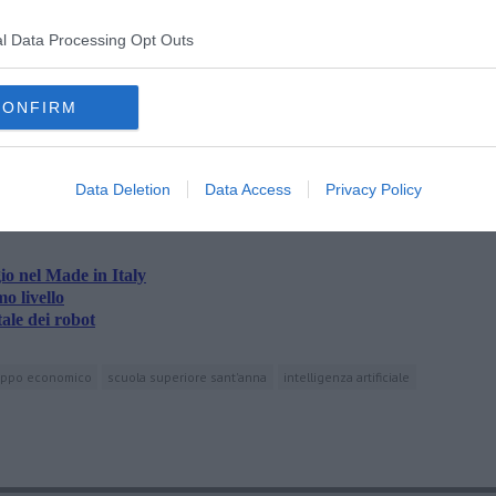
l Data Processing Opt Outs
CONFIRM
oscana iscriviti alla
Newsletter QUInews - ToscanaMedia.
amente nella tua casella di posta.
Data Deletion
Data Access
Privacy Policy
o nel Made in Italy
o livello
ale dei robot
luppo economico
scuola superiore sant'anna
intelligenza artificiale