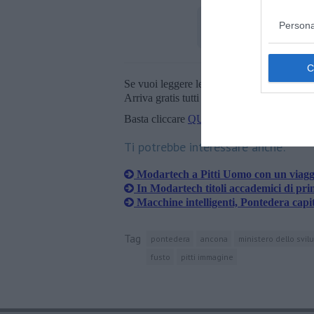
Persona
Se vuoi leggere le notizie principali della T
Arriva gratis tutti i giorni alle 20:00 dirett
Basta cliccare
QUI
Ti potrebbe interessare anche:
Modartech a Pitti Uomo con un viaggi
In Modartech titoli accademici di prim
Macchine intelligenti, Pontedera capit
Tag
pontedera
ancona
ministero dello svi
fusto
pitti immagine