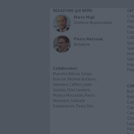
REDAZIONE QUI NEWS
CAT
Cro
Marco Migli
Poli
Direttore Responsabile
Attu
Eco
Cult
Pietro Mattonai
Spo
Redattore
Spet
Inte
Opi
Imp
Collaboratori
Pro
Marcella Bitozzi, Sergio
Braccini, Michele Bufalino,
Valentina Caffieri, Linda
CO
Giuliani, Dina Laurenzi,
Bien
Monica Nocciolini, Paolo
Buti
Nocentini, Gabriele
Calc
Santarnecchi, Paola Silvi.
Cap
Cas
Chi
Laja
Pala