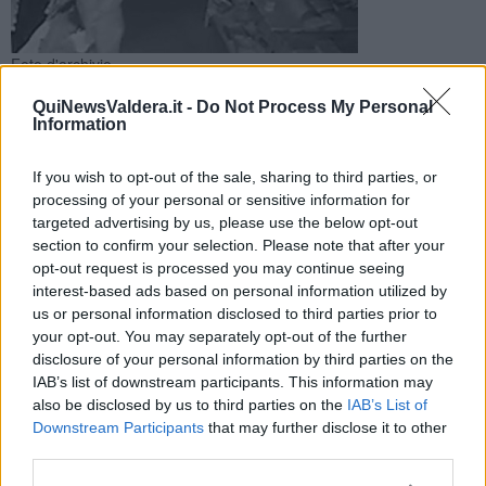
Foto d'archivio
L'episodio è accaduto in un negozio che vende prodotti
QuiNewsValdera.it -
Do Not Process My Personal
africani. L'uomo che ha forzato una porta per rubare un
Information
televisore è stato ripreso
If you wish to opt-out of the sale, sharing to third parties, or
processing of your personal or sensitive information for
targeted advertising by us, please use the below opt-out
section to confirm your selection. Please note that after your
opt-out request is processed you may continue seeing
PONTEDERA —
Un altro furto in città. A farne le spese è un
interest-based ads based on personal information utilized by
negozio specializzato nella vendita di
prodotti africani
. La
us or personal information disclosed to third parties prior to
rivendita si trova in via Pisana e il furto è stato filmato da una
your opt-out. You may separately opt-out of the further
telecamera installata all'interno.
disclosure of your personal information by third parties on the
Il ladro ha agito in fretta, trafugando un
televisore
. Chi gestisce il
IAB’s list of downstream participants. This information may
negozio ha scansionato le immagini riprese dal sistema di
also be disclosed by us to third parties on the
IAB’s List of
videosorveglianza
: la ripresa è stata consegnata ai carabinieri e
Downstream Participants
that may further disclose it to other
sarà utilizzata nelle indagini, come già accaduto per i furti nelle
third parties.
scuole e in una pizzeria in via D’Acquisto, sempre a Pontedera.