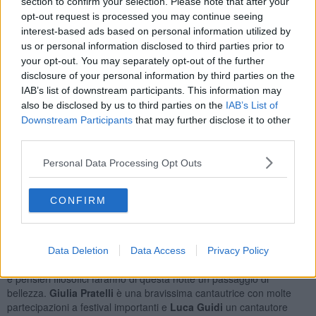
section to confirm your selection. Please note that after your
scomparsa da poco tempo.
opt-out request is processed you may continue seeing
Così dopo il primo appuntamento di venerdì 5 Giugno con
interest-based ads based on personal information utilized by
"Connessioni in Villa", che ha visto una grande partecipazione, il
us or personal information disclosed to third parties prior to
festival riparte
questa sera, giovedì 18 Giugno, alle 21, con lo
your opt-out. You may separately opt-out of the further
spettacolo "
Blu dipinto"
, di e con Andrea Kaemmerle, con Giulia
disclosure of your personal information by third parties on the
Pratelli chitarra e voce e Luca Guidi chitarra e voce
.
IAB’s list of downstream participants. This information may
also be disclosed by us to third parties on the
IAB’s List of
Downstream Participants
that may further disclose it to other
third parties.
"Blu Dipinto" è uno spettacolo teatral musicale che gioca con
grande leggerezza con i rimbalzi d'arte,
l'arte che influenza
Personal Data Processing Opt Outs
nuova arte, gli artisti di ogni tempo e disciplina che hanno
influenzato altri pensieri e altri capolavori e le vite e i pensieri di
artisti che aiutano la nascita di altri mondi.
CONFIRM
Show dedicato a Domenico Modugno ma anche al celebre quadro
di Marc Chagall e ai voli pindarici di ogni tempo. In scena, dall'inizio
alla fine, i tre artisti conducono gli spettatori in una sana
Data Deletion
Data Access
Privacy Policy
passeggiata mentale nei rivoli della leggerezza. Canzoni, aneddoti
e pensieri filosofici faranno di questa notte un passaggio di
bellezza.
Giulia Pratelli
è una bravissima cantautrice con molte
partecipazioni a festival importanti e
Luca Guidi
un cantautore