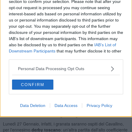
section to confirm your selection. Please note that after your
"La Vis Pesaro è una squadra che sa pressare, tener palla e con
opt-out request is processed you may continue seeing
grandi giocatori, di qualità - ha commentato
mister Leonardo
interest-based ads based on personal information utilized by
Menichini
dopo la partita -
il gol subìto nei primi minuti ci ha
us or personal information disclosed to third parties prior to
penalizzato
. Nel secondo tempo, però, siamo ripartiti bene e
abbiamo avuto diverse occasioni. Avremmo potuto pareggiarla, ma
your opt-out. You may separately opt-out of the further
loro sono superiori a noi e il vantaggio ha indirizzato la partita".
disclosure of your personal information by third parties on the
IAB’s list of downstream participants. This information may
also be disclosed by us to third parties on the
IAB’s List of
Downstream Participants
that may further disclose it to other
third parties.
Una lettura condivisa anche da
Riccardo Martinelli
. "Ci hanno
messo in difficoltà nei primi minuti alzando il ritmo, ma lo sapevamo
Personal Data Processing Opt Outs
- ha detto - la Vis è una squadra scorbutica, che gioca sull'intensità.
Dopo il gol la partita è cambiata: pareggiarla, contro una squadra
così esperta, non è facile".
CONFIRM
"Nel secondo tempo siamo stati bravi a riorganizzarci e abbiamo
avuto qualche possibilità di segnare - ha concluso
Gabriele
Perretta
- la squadra è viva, la prestazione c'è stata e ci dà fiducia
Data Deletion
Data Access
Privacy Policy
per le prossime partite.
Dobbiamo rimetterci subito al lavoro per
andare ad Arezzo e fare una grande gara
".
Lunedì 27 Gennaio, infatti, i granata saranno ospiti del Cavallino,
per l'ennesimo
derby toscano
: un'altra partita dall'alto coefficiente