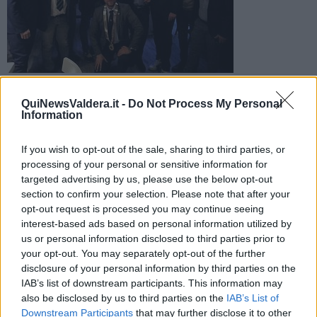
Nel gruppo Giovani del club pontederese sono entrati due
ragazzi di Fucecchio e di San Miniato. Il ricavato della serata
QuiNewsValdera.it -
Do Not Process My Personal
devoluto ai terremotati
Information
If you wish to opt-out of the sale, sharing to third parties, or
processing of your personal or sensitive information for
targeted advertising by us, please use the below opt-out
section to confirm your selection. Please note that after your
PONTEDERA —
La
Round Table 73 Pontedera
fa nuovi soci.
opt-out request is processed you may continue seeing
Sabato scorso a San Miniato sono entrati nel gruppo dei Giovani
interest-based ads based on personal information utilized by
del club
Lorenzo Puccinelli
di Fucecchio, consulente commerciale
us or personal information disclosed to third parties prior to
energetico, e
Matteo Tagliaferri
di San Miniato, private banker.
your opt-out. You may separately opt-out of the further
La serata ha visto molte presenza da altri club d’Italia e non solo,
disclosure of your personal information by third parties on the
per festeggiare i nuovi soci. Presente anche il presidente nazionale
IAB’s list of downstream participants. This information may
Round Table Italia
Simone Grandi
di Imola ed il presidente
also be disclosed by us to third parties on the
IAB’s List of
nazionale Round Table San Marino
Nicola Giardi
. La serata è
Downstream Participants
that may further disclose it to other