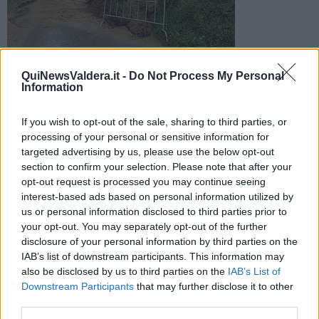
Una frana a Montecastello (foto Facebook Mattia Belli)
Dopo il maltempo dello scorso fine settimana delle vie nei
QuiNewsValdera.it -
Do Not Process My Personal
Information
territori comunali collinari intorno Pontedera non sono ancora
totalmente percorribili
If you wish to opt-out of the sale, sharing to third parties, or
processing of your personal or sensitive information for
targeted advertising by us, please use the below opt-out
section to confirm your selection. Please note that after your
opt-out request is processed you may continue seeing
PONTEDERA —
Permane ancora qualche conseguenza delle forti
interest-based ads based on personal information utilized by
piogge che nella notte fra sabato 23 e domenica 24 hanno colpito
us or personal information disclosed to third parties prior to
la Valdera e sul
territorio collinare intorno a Pontedera
alcune
your opt-out. You may separately opt-out of the further
strade non hanno ancora ripreso la loro normale trafficabilità.
disclosure of your personal information by third parties on the
IAB’s list of downstream participants. This information may
Da oggi infatti, mercoledì 26 aprile, è scattato il senso unico
alternato lungo via comunale Dal Monte nella frazione di Treggiaia,
also be disclosed by us to third parties on the
IAB’s List of
via vecchia comunale di San Gervasio, via vicinale pubblica dei
Downstream Participants
that may further disclose it to other
Logacci, via vicinale di Sant'Andrea nella frazione di Montecastello.
third parties.