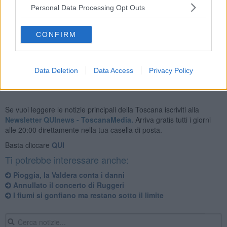
Personal Data Processing Opt Outs
Il senso unico alternato rimarrà in essere finché non verranno
CONFIRM
ripristinate le situazioni dovute a frane e smottamenti.
Data Deletion
Data Access
Privacy Policy
Se vuoi leggere le notizie principali della Toscana iscriviti alla
Newsletter QUInews - ToscanaMedia.
Arriva gratis tutti i giorni
alle 20:00 direttamente nella tua casella di posta.
Basta cliccare
QUI
Ti potrebbe interessare anche:
Pioggia, la Valdera conta i danni
Annullato il concerto di Ruggeri
I fiumi si gonfiano ma restano sotto il limite