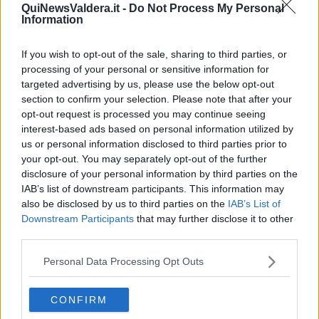
QuiNewsValdera.it -
Do Not Process My Personal
Antonello Venditti, sono trascorse le ore prima del tema d'italiano.
Information
If you wish to opt-out of the sale, sharing to third parties, or
processing of your personal or sensitive information for
La scritta sulla passerella, che è apparsa un paio di giorni fa, si è
targeted advertising by us, please use the below opt-out
invece illuminata, schiarendo la notte dei maturandi. "Giorno dopo
section to confirm your selection. Please note that after your
giorno, per anni, la vostra passerella - ha scritto il sindaco
Matteo
opt-out request is processed you may continue seeing
Franconi
- verso la scuola; passo dopo passo. Sopra quel fiume
interest-based ads based on personal information utilized by
che divide la città e la unisce al mare. Con la tensione per un
us or personal information disclosed to third parties prior to
compito da fare, sotto il peso di una verifica finita male, con la
your opt-out. You may separately opt-out of the further
leggerezza di una interrogazione andata bene. Nei lampi di felicità
disclosure of your personal information by third parties on the
complice tra amici. Dietro gli sguardi rubati a due occhi bramati.
IAB’s list of downstream participants. This information may
L’abbiamo illuminata, la notte prima degli esami, per partecipare
della vostra emozione, perché in q
uesta notte non c’è solo un
also be disclosed by us to third parties on the
IAB’s List of
giorno che muore, c’è il sogno di quel che sarete e l’alba del
Downstream Participants
that may further disclose it to other
nostro futuro che già siete
".
third parties.
Personal Data Processing Opt Outs
CONFIRM