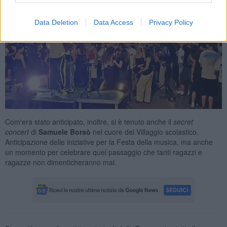
Data Deletion
Data Access
Privacy Policy
Com'era stato anticipato, inoltre, si è tenuto anche il
secret
concert
di
Samuele Borsò
nel cuore del Villaggio scolastico.
Anticipazione delle iniziative per la Festa della musica, ma anche
un momento per celebrare quel passaggio che tanti ragazzi e
ragazze non dimenticheranno mai.