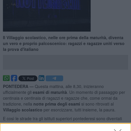
Il Villaggio scolastico, nelle ore prima della maturità, diventa
un vero e proprio palcoscenico: ragazzi e ragazze uniti verso
la prova d'italiano
PONTEDERA —
Questa mattina, alle 8,30, inizieranno
ufficialmente gli
esami di maturità
. Un momento di passaggio per
centinaia e centinaia di ragazzi e ragazze che, come ormai da
tradizione, nella
notte prima degli esami
si sono ritrovati al
Villaggio scolastico
per esorcizzare, tutti insieme, la paura.
E così le strade tra gli istituti superiori pontederesi sono diventati
una grande sala d'attesa, dove tra cartoni di pizza e canzoni
improvvisate - immancabile, ovviamente,
Notte prima degli esami
di