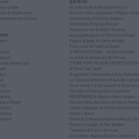
rviste
QUI BLOG
nion Leader
Incontri d'arte di Riccardo Ferrucci
rese & Professioni
Racconti della domenica di Marco Celat
grammazione Cinema
Disincantato di Adolfo Santoro
Sorridendo di Nicola Belcari
Vignaioli e vini di Nadio Stronchi
MUNI
Le pregiate penne di Pierantonio Pardi
tina
Pagine allegre di Gianni Micheli
Psico-cose di Federica Giusti
inaia
VI PRESENTO I MIEI... di Dino Fiumalbi
annoli
Le stelle di Astrea di Edit Permay
ciana Terme-Lari
STORIE VISPE MA NON TROPPO DISTR
anni
di Dario Dal Canto
tico
Progettare il benessere di Erica Fiumalbi
ia
La Toscana della birra di Davide Cappan
ioli
Cose strane e posti assurdi di Blue Lam
sacco
Storielba di Alessandro Canestrelli
tedera
NEURONEWS di Alberto Arturo Vergani
aria a Monte
Pensieri della domenica di Libero Ventur
icciola
Fauda e balagan di Alfredo De Girolam
opisano
Enrico Catassi
tedera
Storie di ordinaria umanità di Nicolò Ste
Parole in viaggio di Tito Barbini
Turbative di Franco Bonciani
Lo scrittore sfigato di Enrico Guerrini e