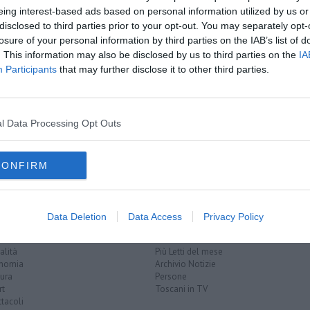
eing interest-based ads based on personal information utilized by us or
disclosed to third parties prior to your opt-out. You may separately opt-
losure of your personal information by third parties on the IAB’s list of
. This information may also be disclosed by us to third parties on the
IA
A
ienze Erasmus
Participants
that may further disclose it to other third parties.
smus
asmus
l Data Processing Opt Outs
ankara
storia di pontedera
pinocchio
CONFIRM
EGORIE
RUBRICHE
Data Deletion
Data Access
Privacy Policy
naca
Le notizie di oggi
tica
Più Letti della settimana
alità
Più Letti del mese
nomia
Archivio Notizie
ura
Persone
rt
Toscani in TV
tacoli