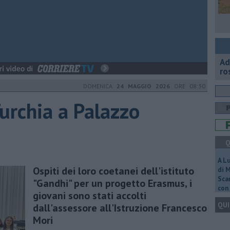
Ad
ro
DOMENICA
24 MAGGIO 2026
ORE 08:30
Turchia a Palazzo
Q
A L
Ospiti dei loro coetanei dell'istituto
di 
Scar
"Gandhi" per un progetto Erasmus, i
con 
giovani sono stati accolti
QUI
dall'assessore all'Istruzione Francesco
Mori