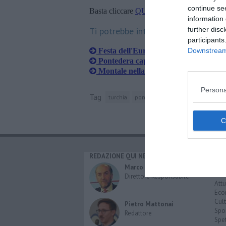
continue se
Basta cliccare
QUI
information 
Ti potrebbe interessare anche:
further disc
participants
Festa dell'Europa, sul palco le esper
Downstream 
Pontedera capitale degli scambi Era
Montale nella top ten delle scuole Er
Persona
Tag
turchia
pontedera
progetto erasmus
REDAZIONE QUI NEWS
CAT
Cro
Marco Migli
Poli
Direttore Responsabile
Attu
Eco
Cult
Pietro Mattonai
Spo
Redattore
Spet