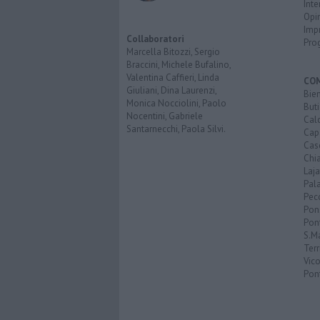
Inte
Opi
Imp
Collaboratori
Pro
Marcella Bitozzi, Sergio
Braccini, Michele Bufalino,
Valentina Caffieri, Linda
CO
Giuliani, Dina Laurenzi,
Bien
Monica Nocciolini, Paolo
Buti
Nocentini, Gabriele
Calc
Santarnecchi, Paola Silvi.
Cap
Cas
Chi
Laja
Pala
Pecc
Pon
Pon
S.M
Terr
Vic
Pon