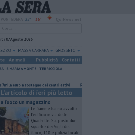
25°
36°
PONTEDERA
QuiNews.net
rdì
07 Agosto 2026
REZZO
MASSA CARRARA
GROSSETO
ste
Animali
Pubblicità
Contatti
RA
S.MARIA A MONTE
TERRICCIOLA
 euro a sostegno dei centri estivi
Retiambiente, M5S: "Nessun legame co
L'articolo di ieri più letto
 a fuoco un magazzino
Le fiamme hanno avvolto
l'edificio in via delle
Quadrelle. Sul posto due
squadre dei Vigili del
fuoco, 118 e polizia locale