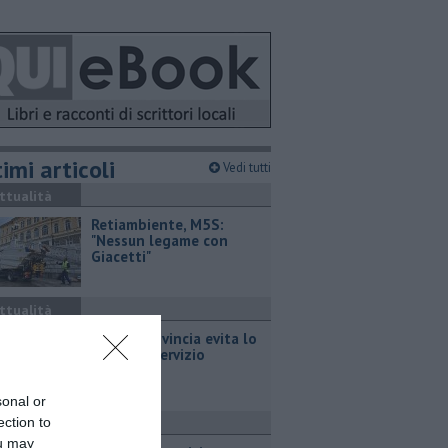
imi articoli
Vedi tutti
ttualità
Retiambiente, M5S:
"Nessun legame con
Giacetti"
ttualità
Bus, la Provincia evita lo
stop del servizio
sonal or
ection to
ttualità
ou may