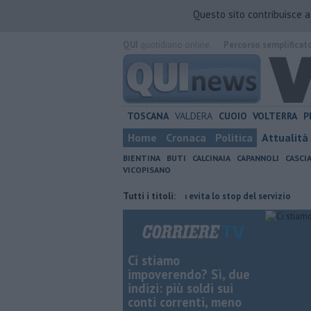
Questo sito contribuisce 
QUI
quotidiano online.
Percorso semplificat
TOSCANA
VALDERA
CUOIO
VOLTERRA
P
Home
Cronaca
Politica
Attualità
BIENTINA
BUTI
CALCINAIA
CAPANNOLI
CASCI
VICOPISANO
me con Giacetti"
Bus, la Provincia evita lo stop del servizio
Tutti i titoli:
Musica
Ci stiamo
impoverendo? Sì, due
indizi: più soldi sui
conti correnti, meno