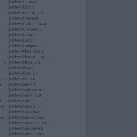
QuiNewsCuoio.it
QuiNewsElba.it
i
QuiNewsEmpolese.it
QuiNewsFirenze.it
QuiNewsGarfagnana.it
QuiNewsGrosseto.it
QuiNewsLivorno.it
QuiNewsLucca.it
QuiNewsLunigiana.it
QuiNewsMaremma.it
QuiNewsMassaCarrara.it
ATTE
QuiNewsMugello.it
QuiNewsPisa.it
QuiNewsPistoia.it
nari
QuiNewsPrato.it
a
QuiNewsSiena.it
QuiNewsValbisenzio.it
QuiNewsValdarno.it
i
QuiNewsValdelsa.it
o e
QuiNewsValdera.it
QuiNewsValdichiana.it
lla
QuiNewsValdicornia.it
QuiNewsValdinievole.it
QuiNewsValdisieve.it
QuiNewsValtiberina.it