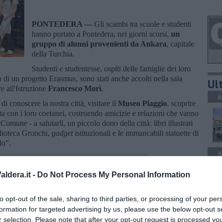
PONTEDERA —
Gli scambi tra scuole e studenti
hanno portato a Pontedera, nei giorni scorsi,
un
gruppo di alunni provenienti da Ankara
, capitale
della Turchia.
Studenti e studentesse, ospiti delle famiglie dei loro
 di un progetto Erasmus, sono stati anche accolti nella sala
Ult
re all'Istruzione
Francesco Mori
.
A
 conoscere la nostra città, visitare il
Museo Piaggio
, scoprire
ita con i loro coetanei, costruendo amicizie e relazioni che vanno
 Comune - a salutarli, un piccolo dono della città: libri illustrati
iblioteca Gronchi,
gadget
istituzionali e le immancabili statuette di
do".
A
ldera.it -
Do Not Process My Personal Information
to opt-out of the sale, sharing to third parties, or processing of your per
oscana iscriviti alla
Newsletter QUInews - ToscanaMedia.
formation for targeted advertising by us, please use the below opt-out s
A
amente nella tua casella di posta.
r selection. Please note that after your opt-out request is processed y