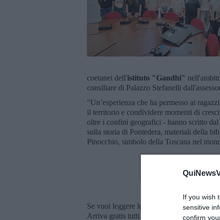
coetanei dell'
istituto "Gandhi"
nell'ambito
consiliare di Palazzo Stefanelli dall'assesso
"Un’esperienza che ha permesso ai ragazzi di
il territorio e condividere momenti di cresc
oltre i confini geografici - hanno scritto dal
sulla storia di Pontedera, materiali della b
Pinocchio, simbolo della Toscana nel mon
QuiNewsVa
If you wish 
Se vuoi leggere le notizie principali della T
sensitive in
Arriva gratis tutti i giorni alle 20:00 dirett
confirm you