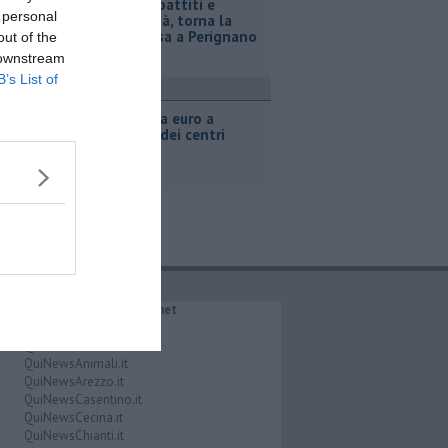
Musica, dibattiti e
 personal
convivialità, torna la
Festa Rossa a Perignano
out of the
 downstream
B’s List of
ttualità
Oltre 7mila euro a
sostegno dei centri
estivi
IL NETWORK QuiNews.net
QuiNewsAbetone.it
QuiNewsAmiata.it
QuiNewsAnimali.it
QuiNewsArezzo.it
QuiNewsCasentino.it
QuiNewsCecina.it
QuiNewsChianti.it