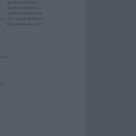
QuiNewsVersilia.it
QuiNewsVolterra.it
QuiNewsTango.com
Don
ToscanaMediaNews.it
Fiorentinanews.com
le di
zzi