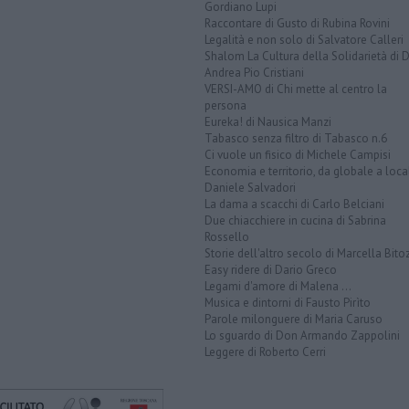
Gordiano Lupi
Raccontare di Gusto di Rubina Rovini
Legalità e non solo di Salvatore Calleri
Shalom La Cultura della Solidarietà di 
Andrea Pio Cristiani
VERSI-AMO di Chi mette al centro la
persona
Eureka! di Nausica Manzi
Tabasco senza filtro di Tabasco n.6
Ci vuole un fisico di Michele Campisi
Economia e territorio, da globale a loca
Daniele Salvadori
La dama a scacchi di Carlo Belciani
Due chiacchiere in cucina di Sabrina
Rossello
Storie dell'altro secolo di Marcella Bito
Easy ridere di Dario Greco
Legami d'amore di Malena ...
Musica e dintorni di Fausto Pirìto
Parole milonguere di Maria Caruso
Lo sguardo di Don Armando Zappolini
Leggere di Roberto Cerri