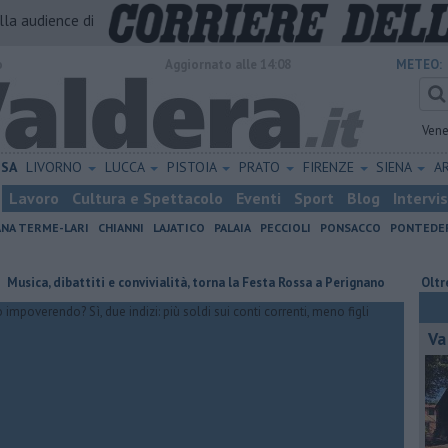
alla audience di
o
Aggiornato alle 14:08
METEO:
Vene
ISA
LIVORNO
LUCCA
PISTOIA
PRATO
FIRENZE
SIENA
A
Lavoro
Cultura e Spettacolo
Eventi
Sport
Blog
Intervi
ANA TERME-LARI
CHIANNI
LAJATICO
PALAIA
PECCIOLI
PONSACCO
PONTEDE
, dibattiti e convivialità, torna la Festa Rossa a Perignano
Oltre 7mila
Va