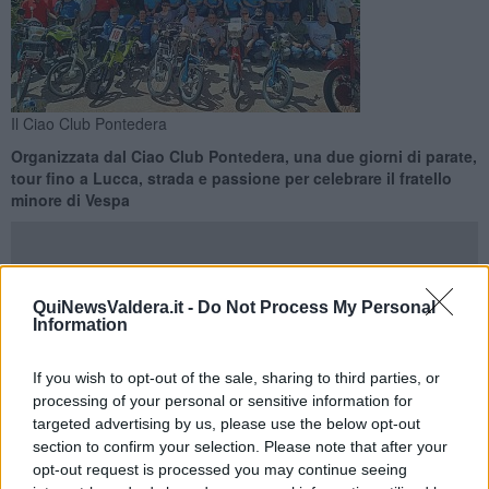
Il Ciao Club Pontedera
Organizzata dal Ciao Club Pontedera, una due giorni di parate,
tour fino a Lucca, strada e passione per celebrare il fratello
minore di Vespa
QuiNewsValdera.it -
Do Not Process My Personal
Information
PONTEDERA —
Conto alla rovescia per
“Pontedera Ciao
Meeting”
, il raduno nazionale che omaggia l'altro scooter simbolo
If you wish to opt-out of the sale, sharing to third parties, or
della città, icona di design e libertà, oltre alla sorella maggiore, la
processing of your personal or sensitive information for
Vespa che ha appena compiuto 80 anni.
targeted advertising by us, please use the below opt-out
La manifestazione dedicata stavolta al mitico Piaggio Ciao,
section to confirm your selection. Please note that after your
simbolo della mobilità italiana dagli anni Sessanta in poi, è in
opt-out request is processed you may continue seeing
programma per il fine settimana del
30 e 31 Maggio
, organizzata