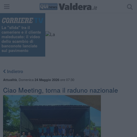
La "sfida" tra il
cameriere e il cliente
maleducato: il video
dello scambio di
banconote lanciate
sul pavimento
Indietro
,
Domenica
ore 07:30
Attualità
24 Maggio 2026
Ciao Meeting, torna il raduno nazionale