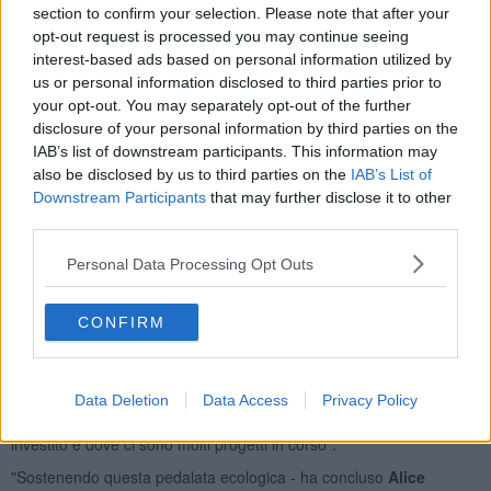
section to confirm your selection. Please note that after your
opt-out request is processed you may continue seeing
interest-based ads based on personal information utilized by
"L'evento, che mira ad unire sport, ecologia e socialità, è aperto a
us or personal information disclosed to third parties prior to
persone di tutte le età e prevede una pedalata non competitiva
your opt-out. You may separately opt-out of the further
lungo un percorso cittadino
con lo scopo di sensibilizzare le
disclosure of your personal information by third parties on the
persone sui temi della mobilità sostenibile e della tutela
IAB’s list of downstream participants. This information may
ambientale
, oltre che la convivialità. Un momento di incontro per
also be disclosed by us to third parties on the
IAB’s List of
famiglie, giovani e appassionati di ciclismo con l' obiettivo di
Downstream Participants
that may further disclose it to other
promuovere
stili di vita sani e una città più vivibile.
Come Uisp
third parties.
- ha spiegato
Domiziano Lenzi
, presidente comitato Uisp Valdera -
promuoviamo da sempre manifestazioni di questo tipo proprio per
Personal Data Processing Opt Outs
portare avanti i principi di sport e stili di vita sani e continueremo a
farlo. Ringraziamo l’amministrazione comunale e tutti i partner che
ci hanno sostenuto ed aiutato per la realizzazione ".
CONFIRM
"Un appuntamento che ritorna e che ha alle spalle già tantissime
edizioni - ha aggiunto
l'assessore comunale allo sport
Mattia
Belli
- e che attraverserà la città promuovendo la mobilità
Data Deletion
Data Access
Privacy Policy
sostenibile, sulla quale, come amministrazione, abbiamo da tempo
investito e dove ci sono molti progetti in corso".
"Sostenendo questa pedalata ecologica - ha concluso
Alice