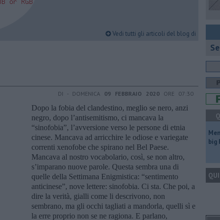
Vedi tutti gli articoli del blog di
Se
DI - DOMENICA
09 FEBBRAIO 2020
ORE 07:30
Dopo la fobia del clandestino, meglio se nero, anzi
Q
negro, dopo l’antisemitismo, ci mancava la
“sinofobia”, l’avversione verso le persone di etnia
Mem
cinese. Mancava ad arricchire le odiose e variegate
big
correnti xenofobe che spirano nel Bel Paese.
Mancava al nostro vocabolario, così, se non altro,
s’imparano nuove parole. Questa sembra una di
QUI
quelle della Settimana Enigmistica: “sentimento
anticinese”, nove lettere: sinofobia. Ci sta. Che poi, a
dire la verità, gialli come li descrivono, non
sembrano, ma gli occhi tagliati a mandorla, quelli sì e
la erre proprio non se ne ragiona. E parlano,