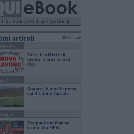
imi articoli
Vedi tutti
ttualità
​Tutte le offerte di
lavoro in provincia di
Pisa
port
​Granata, buona la prima
con l’Urbino Taccola
ronaca
Sterpaglie in fiamme
vicino alla FiPiLi