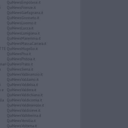
QuiNewsEmpolese.it
i
QuiNewsFirenze.it
QuiNewsGarfagnana.it
QuiNewsGrosseto.it
QuiNewsLivorno.it
QuiNewsLucca.it
QuiNewsLunigiana.it
QuiNewsMaremma.it
QuiNewsMassaCarrara.it
ATTE
QuiNewsMugello.it
QuiNewsPisa.it
QuiNewsPistoia.it
nari
QuiNewsPrato.it
a
QuiNewsSiena.it
QuiNewsValbisenzio.it
QuiNewsValdarno.it
i
QuiNewsValdelsa.it
o e
QuiNewsValdera.it
QuiNewsValdichiana.it
lla
QuiNewsValdicornia.it
QuiNewsValdinievole.it
QuiNewsValdisieve.it
QuiNewsValtiberina.it
QuiNewsVersilia.it
QuiNewsVolterra.it