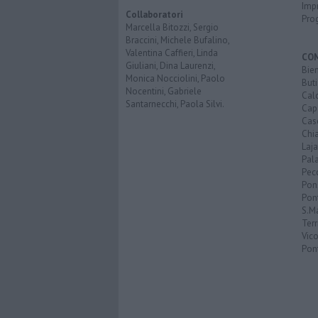
Imp
Collaboratori
Pro
Marcella Bitozzi, Sergio
Braccini, Michele Bufalino,
Valentina Caffieri, Linda
CO
Giuliani, Dina Laurenzi,
Bien
Monica Nocciolini, Paolo
Buti
Nocentini, Gabriele
Calc
Santarnecchi, Paola Silvi.
Cap
Cas
Chi
Laja
Pala
Pecc
Pon
Pon
S.M
Terr
Vic
Pon