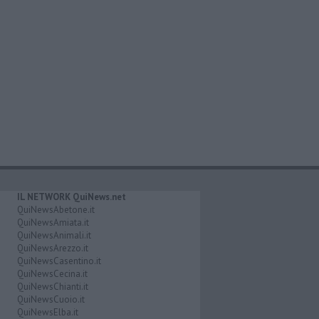
IL NETWORK QuiNews.net
QuiNewsAbetone.it
QuiNewsAmiata.it
QuiNewsAnimali.it
QuiNewsArezzo.it
QuiNewsCasentino.it
QuiNewsCecina.it
QuiNewsChianti.it
QuiNewsCuoio.it
QuiNewsElba.it