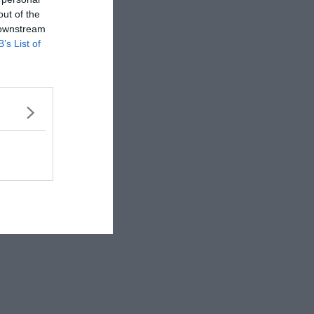
out of the
 downstream
B’s List of