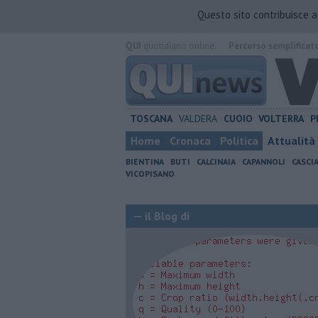
Questo sito contribuisce 
QUI
quotidiano online.
Percorso semplificat
TOSCANA
VALDERA
CUOIO
VOLTERRA
P
Home
Cronaca
Politica
Attualità
BIENTINA
BUTI
CALCINAIA
CAPANNOLI
CASCI
VICOPISANO
— il Blog di