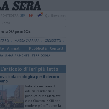
25°
36°
PONTEDERA
QuiNews.net
enica
09 Agosto 2026
REZZO
MASSA CARRARA
GROSSETO
ste
Animali
Pubblicità
Contatti
RA
S.MARIA A MONTE
TERRICCIOLA
L'articolo di ieri più letto
ova isola ecologica per il decoro
bano
Installata nell'area di
edilizia residenziale
pubblica di via Machiavelli
e via Giovanni XXIII per
rendere più efficiente la