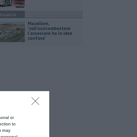
ttualità
Macelloni,
"sull'ossicombustore
l'assessore ha le idee
confuse"
sonal or
ection to
ou may
 personal