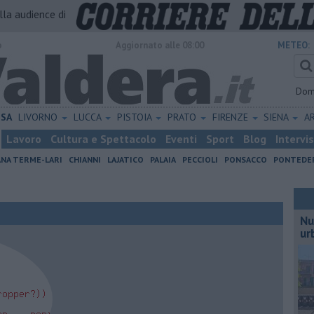
alla audience di
o
Aggiornato alle 08:00
METEO:
Dom
ISA
LIVORNO
LUCCA
PISTOIA
PRATO
FIRENZE
SIENA
A
Lavoro
Cultura e Spettacolo
Eventi
Sport
Blog
Intervi
ANA TERME-LARI
CHIANNI
LAJATICO
PALAIA
PECCIOLI
PONSACCO
PONTEDE
Nu
ur