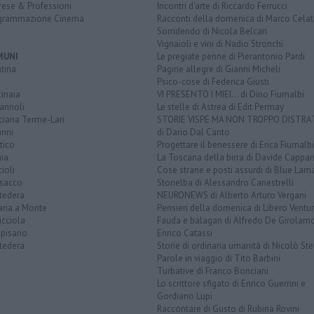
rese & Professioni
Incontri d'arte di Riccardo Ferrucci
grammazione Cinema
Racconti della domenica di Marco Celat
Sorridendo di Nicola Belcari
Vignaioli e vini di Nadio Stronchi
MUNI
Le pregiate penne di Pierantonio Pardi
tina
Pagine allegre di Gianni Micheli
Psico-cose di Federica Giusti
inaia
VI PRESENTO I MIEI... di Dino Fiumalbi
annoli
Le stelle di Astrea di Edit Permay
ciana Terme-Lari
STORIE VISPE MA NON TROPPO DISTR
anni
di Dario Dal Canto
tico
Progettare il benessere di Erica Fiumalbi
ia
La Toscana della birra di Davide Cappan
ioli
Cose strane e posti assurdi di Blue Lam
sacco
Storielba di Alessandro Canestrelli
tedera
NEURONEWS di Alberto Arturo Vergani
aria a Monte
Pensieri della domenica di Libero Ventur
icciola
Fauda e balagan di Alfredo De Girolam
opisano
Enrico Catassi
tedera
Storie di ordinaria umanità di Nicolò Ste
Parole in viaggio di Tito Barbini
Turbative di Franco Bonciani
Lo scrittore sfigato di Enrico Guerrini e
Gordiano Lupi
Raccontare di Gusto di Rubina Rovini