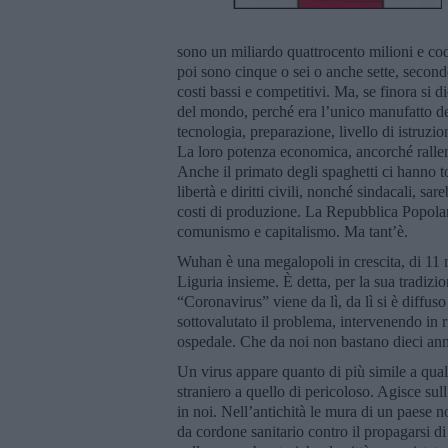
sono un miliardo quattrocento milioni e cod
poi sono cinque o sei o anche sette, second
costi bassi e competitivi. Ma, se finora si
del mondo, perché era l’unico manufatto del
tecnologia, preparazione, livello di istruzio
La loro potenza economica, ancorché rallenta
Anche il primato degli spaghetti ci hanno t
libertà e diritti civili, nonché sindacali, sar
costi di produzione. La Repubblica Popola
comunismo e capitalismo. Ma tant’è.
Wuhan è una megalopoli in crescita, di 11 m
Liguria insieme. È detta, per la sua tradizio
“Coronavirus” viene da lì, da lì si è diffuso
sottovalutato il problema, intervenendo in r
ospedale. Che da noi non bastano dieci ann
Un virus appare quanto di più simile a qual
straniero a quello di pericoloso. Agisce sul
in noi. Nell’antichità le mura di un paese 
da cordone sanitario contro il propagarsi di e