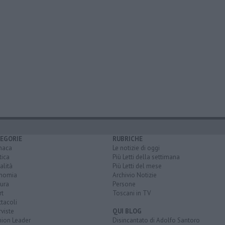
EGORIE
RUBRICHE
naca
Le notizie di oggi
tica
Più Letti della settimana
alità
Più Letti del mese
nomia
Archivio Notizie
ura
Persone
rt
Toscani in TV
tacoli
rviste
QUI BLOG
nion Leader
Disincantato di Adolfo Santoro