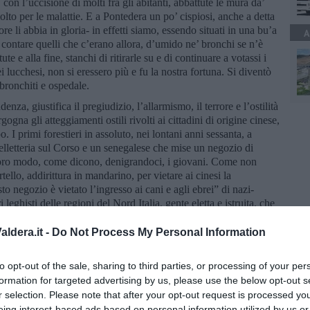
 con l’uccisione di molti fra gli abitanti, abbattute le mura da’
olto per le malattie. E a Pontedera un po’ cispiosi, anche a detta
e li abbia in gloria- in effetti siamo, essendo situati in una bu’a
A
contare quelli che c’erano allora, d’umido ne’ bronchi se n’è
e e alla fine, stanchi di ritirarle su e di continuare a votassi i
ei lucchesi, non si eressero più e fu la nostra fortuna. Si diventò
 bronchiti e ospedale.
enza, giustifica il pregiudizio, l’allarmismo, il terrore e l’ostilità
gna gli atteggiamenti ostili rivolti ai cittadini di origine cinese,
po. I primi forestieri in assoluto, nei lontani anni sessanta, a
elletteria sul Corso e un senegalese che mise un negozio di
 loro modo, come dicono, denigrandoci, i giovani. Come non
tello, addirittura in mandarino, per vietare ai cinesi la
o negozio è vietato l’ingresso ai cani e agli ebrei” di nazi-
leghisti delle regioni del Nord Italia, gente eletta e istruita, che
taneamente allontanati da scuola? La Colonna Infame, il “dagli
hanno insegnato niente.
ldera.it -
Do Not Process My Personal Information
azione, ma la SARS, sempre a proposito di virus coronati,
embrava la nuova peste bubbonica globale, ha mietuto alla fine
to opt-out of the sale, sharing to third parties, or processing of your per
 di malaria o di virus letali, endemici in terra d’Africa, di cui ci
formation for targeted advertising by us, please use the below opt-out s
zione dei media, della sanità, delle industrie farmaceutiche.
r selection. Please note that after your opt-out request is processed y
overi, chissenefrega. A meno che, vista anche l’enorme invasione
eing interest-based ads based on personal information utilized by us or