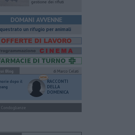
gestione dei rifiuti
DOMANI AVVENNE
questrato un rifugio per animali
ui Blog
di Marco Celati
RACCONTI
orie dopo il
DELLA
 bang
DOMENICA
Condoglianze