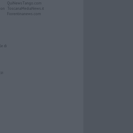
QuiNewsTango.com
Don
ToscanaMediaNews.it
Fiorentinanews.com
le di
zzi