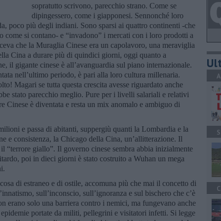
sopratutto scrivono, parecchio strano. Come se
dipingessero, come i giapponesi. Sennonché loro
a, poco più degli indiani. Sono sparsi ai quattro continenti -che
o come si contano- e “invadono” i mercati con i loro prodotti a
 diceva che la Muraglia Cinese era un capolavoro, una meraviglia
la Cina a durare più di quindici giorni, oggi quanto a
Ult
ne, il gigante cinese è all’avanguardia sul piano internazionale.
ta nell’ultimo periodo, è pari alla loro cultura millenaria.
A
olto! Magari se tutta questa crescita avesse riguardato anche
ebbe stato parecchio meglio. Pure per i livelli salariali e relativi
re Cinese è diventata e resta un mix anomalo e ambiguo di
ilioni e passa di abitanti, suppergiù quanti la Lombardia e la
S
ne e consistenza, la Chicago della Cina, un’allitterazione. Il
 il “terrore giallo”. Il governo cinese sembra abbia inizialmente
itardo, poi in dieci giorni è stato costruito a Wuhan un mega
i.
cosa di estraneo e di ostile, accomuna più che mai il concetto di
C
l’innatismo, sull’inconscio, sull’ignoranza e sul bischero che c’è
non erano solo una barriera contro i nemici, ma fungevano anche
pidemie portate da militi, pellegrini e visitatori infetti. Si legge