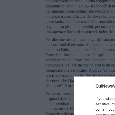
nelle cronache storiche: la città conquistata,
fiorentini -
bucaioli, N.d.A
.- si spopolò di m
dei simpatici ponsacchini -che Nostro Signor
in mezzo a corsi d’acqua. Anche soltanto a 
preso tanto. Perché le mura ci furono abbattut
coglioni fra pisani e fiorentini, per tacere d
città aperta e libera di commerci, industrie,
Per dire che niente, nessuna giustificata prud
nei confronti di nessuno. Sono solo una vergo
molti, tra l’altro, impiantati in Italia da tem
Pontedera, furono un cinese che aprì una p
coltelli prima del Ponte. Dei “boomer”, a
vergognarsi del barista che ha affisso un car
frequentazione del locale? Ricorda “in quest
fascista memoria. E che dire dei governatori 
chiedono che i bambini cinesi siano momen
all’untore” di manzoniana memoria, non c’
QuiNewsVa
Per carità, nessuna leggerezza e sottovalut
originati dalla Cina, che qualche anno fa s
If you wish 
poche centinaia di vittime. Niente a paragone
sensitive in
importa meno. Non sono al centro dell’atten
confirm you
Sono virus dei poveri e, se restano fra i p
continue se