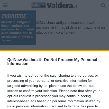
Maschere antigas e
decontaminazione
nucleare: le immagini
della simulazione di
un attacco chimico a
Taiwan
Indietro
QuiNewsValdera.it -
Do Not Process My Personal
,
Venerdì
ore 09:05
Politica
25 Ottobre 2013
Information
Respinte le proposte di legge per le fusioni,
il referendum conta
If you wish to opt-out of the sale, sharing to third parties, or
processing of your personal or sensitive information for
targeted advertising by us, please use the below opt-out
section to confirm your selection. Please note that after your
opt-out request is processed you may continue seeing
interest-based ads based on personal information utilized by
us or personal information disclosed to third parties prior to