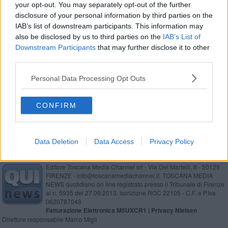
your opt-out. You may separately opt-out of the further
disclosure of your personal information by third parties on the
IAB’s list of downstream participants. This information may
also be disclosed by us to third parties on the
IAB’s List of
Se vuoi leggere le notizie principali della Toscana iscriviti alla
Downstream Participants
that may further disclose it to other
Newsletter QUInews - ToscanaMedia.
Arriva gratis tutti i giorni
third parties.
alle 20:00 direttamente nella tua casella di posta.
Personal Data Processing Opt Outs
Basta cliccare
QUI
Ti potrebbe interessare anche:
CONFIRM
Data Deletion
Data Access
Privacy Policy
Editore Toscana Media Channel srl - Via Dei Martelli, 8 - 50129
FIRENZE - info@toscanamediachannel.it. TOSCANA MEDIA
NEWS quotidiano on line registrato presso il Tribunale di Firenze
al n. 5935 del 27.09.2013. Iscrizione ROC 22105 - C.F. e P.Iva
0620787048
Fatturazione Elettronica M5UXCR1 |
Privacy Nielsen
Direttore responsabile Marco Migli