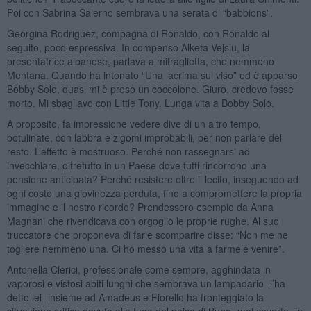
Poi con Sabrina Salerno sembrava una serata di “babbions”.
Georgina Rodriguez, compagna di Ronaldo, con Ronaldo al
seguito, poco espressiva. In compenso Alketa Vejsiu, la
presentatrice albanese, parlava a mitraglietta, che nemmeno
Mentana. Quando ha intonato “Una lacrima sul viso” ed è apparso
Bobby Solo, quasi mi è preso un coccolone. Giuro, credevo fosse
morto. Mi sbagliavo con Little Tony. Lunga vita a Bobby Solo.
A proposito, fa impressione vedere dive di un altro tempo,
botulinate, con labbra e zigomi improbabili, per non parlare del
resto. L’effetto è mostruoso. Perché non rassegnarsi ad
invecchiare, oltretutto in un Paese dove tutti rincorrono una
pensione anticipata? Perché resistere oltre il lecito, inseguendo ad
ogni costo una giovinezza perduta, fino a compromettere la propria
immagine e il nostro ricordo? Prendessero esempio da Anna
Magnani che rivendicava con orgoglio le proprie rughe. Al suo
truccatore che proponeva di farle scomparire disse: “Non me ne
togliere nemmeno una. Ci ho messo una vita a farmele venire”.
Antonella Clerici, professionale come sempre, agghindata in
vaporosi e vistosi abiti lunghi che sembrava un lampadario -l’ha
detto lei- insieme ad Amadeus e Fiorello ha fronteggiato la
situazione critica dovuta alla fuga dal palco di Bugo -mai coverto- in