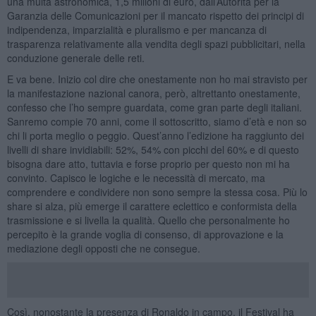
una multa astronomica, 1,5 milioni di euro, dall’Autorità per la
Garanzia delle Comunicazioni per il mancato rispetto dei principi di
indipendenza, imparzialità e pluralismo e per mancanza di
trasparenza relativamente alla vendita degli spazi pubblicitari, nella
conduzione generale delle reti.
E va bene. Inizio col dire che onestamente non ho mai stravisto per
la manifestazione nazional canora, però, altrettanto onestamente,
confesso che l’ho sempre guardata, come gran parte degli italiani.
Sanremo compie 70 anni, come il sottoscritto, siamo d’età e non so
chi li porta meglio o peggio. Quest’anno l’edizione ha raggiunto dei
livelli di share invidiabili: 52%, 54% con picchi del 60% e di questo
bisogna dare atto, tuttavia e forse proprio per questo non mi ha
convinto. Capisco le logiche e le necessità di mercato, ma
comprendere e condividere non sono sempre la stessa cosa. Più lo
share si alza, più emerge il carattere eclettico e conformista della
trasmissione e si livella la qualità. Quello che personalmente ho
percepito è la grande voglia di consenso, di approvazione e la
mediazione degli opposti che ne consegue.
Così, nonostante la presenza di Ronaldo in campo, il Festival ha