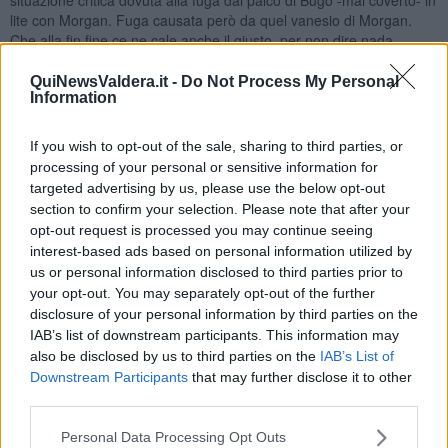
lite con Morgan. Fuga causata però da quel vanesio di Morgan.
Che alla fin fine ce ne cale anche il giusto, per non dire nada.
Soprattutto di Morgan, sempre sopra le righe.
QuiNewsValdera.it -
Do Not Process My Personal
Ha dita da pianista Francesca Sofia Novello, la longilinea modella,
Information
fidanzata di Valentino Rossi, ma secondo Ama un passo indietro:
dietro la moto? Gli accordi dell’Ave Maria di Bach al piano li ha
If you wish to opt-out of the sale, sharing to third parties, or
eseguiti bene.
processing of your personal or sensitive information for
I messaggi del Festival sono stati la denuncia della violenza contro
targeted advertising by us, please use the below opt-out
le donne. Quella contro il bullismo. Il tema della diversità.
section to confirm your selection. Please note that after your
Dell’handicap. Dell’amicizia. È anche emerso a più riprese un
opt-out request is processed you may continue seeing
messaggio rivolto all’inclusione, con buona pace della sovranista
interest-based ads based on personal information utilized by
dichiarata Rita Pavone, naturalizzata svizzera. Che anche la storica
us or personal information disclosed to third parties prior to
cantante, 74 anni-resiliente, magari condividerà. Spesso l’arte e
your opt-out. You may separately opt-out of the further
anche lo spettacolo sono più avanti della società e della politica.
disclosure of your personal information by third parties on the
Perfino di se stessi.
IAB’s list of downstream participants. This information may
Benigni col Cantico dei Cantici se l’è cavata solo con due battute di
also be disclosed by us to third parties on the
IAB’s List of
striscio contro Salvini sul voto per citofono e il potere assoluto
Downstream Participants
that may further disclose it to other
conseguito da Amadeus con gli ascolti al 52% e passa. Il Cantico
third parties.
dei Cantici, grande a sapere quando è stato scritto e sorprendente
che faccia parte della Bibbia: versi di amor profano accanto
Personal Data Processing Opt Outs