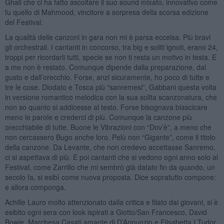
Ghali che ci ha fatto ascoltare il suo sound mixato, innovativo come
fu quello di Mahmood, vincitore a sorpresa della scorsa edizione
del Festival.
La qualità delle canzoni in gara non mi è parsa eccelsa. Più bravi
gli orchestrali. I cantanti in concorso, tra big e soliti ignoti, erano 24,
troppi per ricordarli tutti, specie se non ti resta un motivo in testa. E
a me non è restato. Comunque dipende dalla preparazione, dal
gusto e dall’orecchio. Forse, anzi sicuramente, ho poco di tutte e
tre le cose. Diodato e Tosca più “sanremesi”, Gabbani questa volta
in versione romantico melodica con la sua solita scanzonatura, che
non so quanto si addicesse al testo. Forse bisognava biascicare
meno le parole e crederci di più. Comunque la canzone più
orecchiabile di tutte. Buone le Vibrazioni con “Dov’è”, a meno che
non cercassero Bugo anche loro. Pelù non “Gigante”, come il titolo
della canzone. Da Levante, che non credevo accettasse Sanremo,
ci si aspettava di più. E poi cantanti che si vedono ogni anno solo al
Festival, come Zarrillo che mi sembrò già datato fin da quando, un
secolo fa, si esibì come nuova proposta. Dice sopratutto compone:
e allora componga.
Achille Lauro molto attenzionato dalla critica e filato dai giovani, si è
esibito ogni sera con look ispirati a Giotto/San Francesco, David
Bowie, Marchesa Casati amante di D’Annunzio e Elisabetta I Tudor.