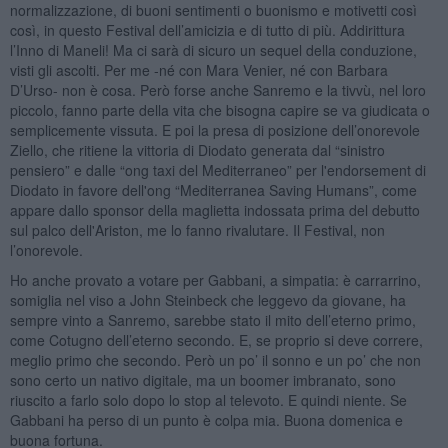
normalizzazione, di buoni sentimenti o buonismo e motivetti così
così, in questo Festival dell’amicizia e di tutto di più. Addirittura
l’Inno di Maneli! Ma ci sarà di sicuro un sequel della conduzione,
visti gli ascolti. Per me -né con Mara Venier, né con Barbara
D’Urso- non è cosa. Però forse anche Sanremo e la tivvù, nel loro
piccolo, fanno parte della vita che bisogna capire se va giudicata o
semplicemente vissuta. E poi la presa di posizione dell’onorevole
Ziello, che ritiene la vittoria di Diodato generata dal “sinistro
pensiero” e dalle “ong taxi del Mediterraneo” per l'endorsement di
Diodato in favore dell'ong “Mediterranea Saving Humans”, come
appare dallo sponsor della maglietta indossata prima del debutto
sul palco dell'Ariston, me lo fanno rivalutare. Il Festival, non
l’onorevole.
Ho anche provato a votare per Gabbani, a simpatia: è carrarrino,
somiglia nel viso a John Steinbeck che leggevo da giovane, ha
sempre vinto a Sanremo, sarebbe stato il mito dell’eterno primo,
come Cotugno dell’eterno secondo. E, se proprio si deve correre,
meglio primo che secondo. Però un po’ il sonno e un po’ che non
sono certo un nativo digitale, ma un boomer imbranato, sono
riuscito a farlo solo dopo lo stop al televoto. E quindi niente. Se
Gabbani ha perso di un punto è colpa mia. Buona domenica e
buona fortuna.