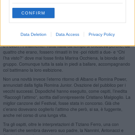
all’amor divino. Però, diciamo la verità, così commovente non lo so.
Certo Benigni è volato alto, misurato ed ovattato, mettendo tutti
d’accordo, senza provocazioni di sorta.
CONFIRM
Il Festival ai miei tempi durava poco, ora quasi una settimana e fino
a tardissimo. È diventata una kermesse. E il dopo festival una cosa
da nottambuli perdigiorno. Tra i vari show, in questa neutrale
Data Deletion
Data Access
Privacy Policy
alternanza generazionale, è arrivata in diretta la reunion dei “Ricchi
e Poveri”! Finalmente! Tutta Italia da tempo si chiedeva perché, da
quattro che erano, fossero rimasti in tre -poi ridotti a due- e “Chi
l’ha visto?” dove mai fosse finita Marina Occhiena, la bionda del
gruppo. Comunque tutta la sala in piedi a ballare, accompagnando
col battimano la loro esibizione.
Non una novità invece l’eterno ritorno di Albano e Romina Power,
annunciati dalla figlia Romina Junior. Ovazione del pubblico per i
vecchi successi. Dopodiché hanno eseguito, come ospiti, l’inedita
“Raccogli l’attimo”, scritta dall’onnipresente Cristiano Malgioglio. La
miglior canzone del Festival, fosse stata in concorso. Già che
c’erano dovevano coglierlo l’attimo che però, si sa, è fuggente,
anche nel corso di una lunga vita.
Tra gli ospiti, oltre le interpretazioni di Tiziano Ferro, una con
Ranieri che sembra davvero suo padre, la Nannini, Antonacci e