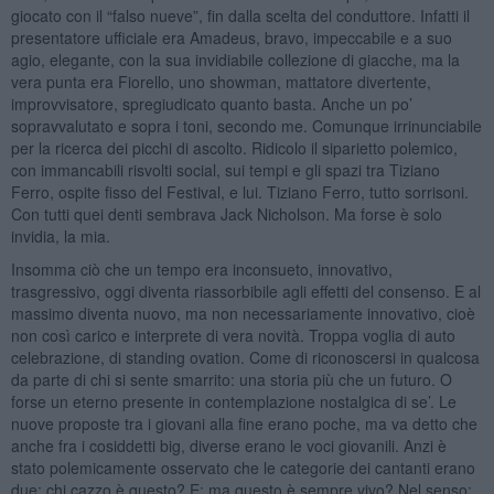
giocato con il “falso nueve”, fin dalla scelta del conduttore. Infatti il
presentatore ufficiale era Amadeus, bravo, impeccabile e a suo
agio, elegante, con la sua invidiabile collezione di giacche, ma la
vera punta era Fiorello, uno showman, mattatore divertente,
improvvisatore, spregiudicato quanto basta. Anche un po’
sopravvalutato e sopra i toni, secondo me. Comunque irrinunciabile
per la ricerca dei picchi di ascolto. Ridicolo il siparietto polemico,
con immancabili risvolti social, sui tempi e gli spazi tra Tiziano
Ferro, ospite fisso del Festival, e lui. Tiziano Ferro, tutto sorrisoni.
Con tutti quei denti sembrava Jack Nicholson. Ma forse è solo
invidia, la mia.
Insomma ciò che un tempo era inconsueto, innovativo,
trasgressivo, oggi diventa riassorbibile agli effetti del consenso. E al
massimo diventa nuovo, ma non necessariamente innovativo, cioè
non così carico e interprete di vera novità. Troppa voglia di auto
celebrazione, di standing ovation. Come di riconoscersi in qualcosa
da parte di chi si sente smarrito: una storia più che un futuro. O
forse un eterno presente in contemplazione nostalgica di se’. Le
nuove proposte tra i giovani alla fine erano poche, ma va detto che
anche fra i cosiddetti big, diverse erano le voci giovanili. Anzi è
stato polemicamente osservato che le categorie dei cantanti erano
due: chi cazzo è questo? E: ma questo è sempre vivo? Nel senso: