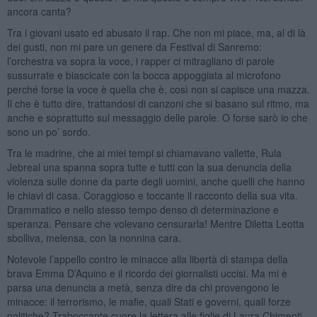
ancora canta?
Tra i giovani usato ed abusato il rap. Che non mi piace, ma, al di là
dei gusti, non mi pare un genere da Festival di Sanremo:
l’orchestra va sopra la voce, i rapper ci mitragliano di parole
sussurrate e biascicate con la bocca appoggiata al microfono
perché forse la voce è quella che è, così non si capisce una mazza.
Il che è tutto dire, trattandosi di canzoni che si basano sul ritmo, ma
anche e soprattutto sul messaggio delle parole. O forse sarò io che
sono un po’ sordo.
Tra le madrine, che ai miei tempi si chiamavano vallette, Rula
Jebreal una spanna sopra tutte e tutti con la sua denuncia della
violenza sulle donne da parte degli uomini, anche quelli che hanno
le chiavi di casa. Coraggioso e toccante il racconto della sua vita.
Drammatico e nello stesso tempo denso di determinazione e
speranza. Pensare che volevano censurarla! Mentre Diletta Leotta
sbolliva, melensa, con la nonnina cara.
Notevole l’appello contro le minacce alla libertà di stampa della
brava Emma D’Aquino e il ricordo dei giornalisti uccisi. Ma mi è
parsa una denuncia a metà, senza dire da chi provengono le
minacce: il terrorismo, le mafie, quali Stati e governi, quali forze
politiche? Traboccante cuore la lettera alle figlie di Laura Chimenti.