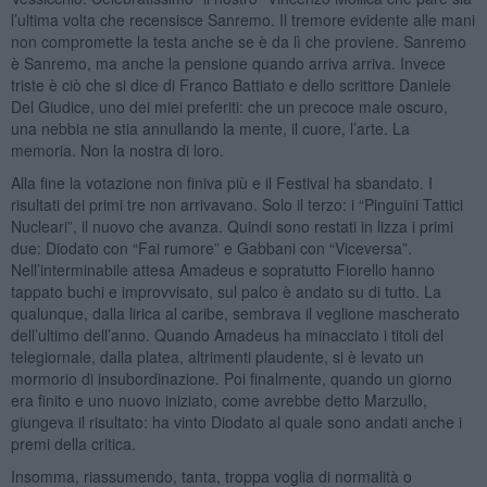
l’ultima volta che recensisce Sanremo. Il tremore evidente alle mani
non compromette la testa anche se è da lì che proviene. Sanremo
è Sanremo, ma anche la pensione quando arriva arriva. Invece
triste è ciò che si dice di Franco Battiato e dello scrittore Daniele
Del Giudice, uno dei miei preferiti: che un precoce male oscuro,
una nebbia ne stia annullando la mente, il cuore, l’arte. La
memoria. Non la nostra di loro.
Alla fine la votazione non finiva più e il Festival ha sbandato. I
risultati dei primi tre non arrivavano. Solo il terzo: i “Pinguini Tattici
Nucleari”, il nuovo che avanza. Quindi sono restati in lizza i primi
due: Diodato con “Fai rumore” e Gabbani con “Viceversa”.
Nell’interminabile attesa Amadeus e sopratutto Fiorello hanno
tappato buchi e improvvisato, sul palco è andato su di tutto. La
qualunque, dalla lirica al caribe, sembrava il veglione mascherato
dell’ultimo dell’anno. Quando Amadeus ha minacciato i titoli del
telegiornale, dalla platea, altrimenti plaudente, si è levato un
mormorio di insubordinazione. Poi finalmente, quando un giorno
era finito e uno nuovo iniziato, come avrebbe detto Marzullo,
giungeva il risultato: ha vinto Diodato al quale sono andati anche i
premi della critica.
Insomma, riassumendo, tanta, troppa voglia di normalità o