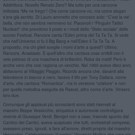
Addirittura. Novello Renato Zero? Ma tutto per una canzone
intitolata “Me ne frego”! Che come canzone no, ma come slogan
s’era già sentito. Di Lauro ammetto che conosco solo: “C’est la vie”,
bella, che non sembra nemmeno lui. Piacevoli i “Pinguini Tattici
Nucleari” che prendono il posto e i modi dello “Stato sociale” dello
scorso Festival. Rancore canta l’Eden prima del Ta Ta Ta. Si vede
che nell’Universo ci fu il Big Bang e nell’Eden il Ta Ta Ta. A
proposito, ma chi glieli sceglie i nomi d’arte a questi? Ultimo,
Rancore, Anastasio. E quell’altro che cantava cose orribili con il
velo pietoso di una maschera di brillantini. Roba da matti! Però è
anche vero che così ragiona un vecchio. Nel 1960 avevo dieci anni,
abitavamo al Villaggio Piaggio. Ricordo ancora che, davanti alla
televisione in bianco e nero, facevo il tifo per Tony Dallara, nome
d’arte, che cantava “Romantica”, ma in versione “urlatore” e non
per quella melodica eseguita da Rascel, altro nome d’arte. Vinsero
loro due.
Comunque gli applausi più scroscianti sono stati riservati al
maestro Beppe Vessicchio, simpatica e autorevole controfigura
vivente di Giuseppe Verdi. Benigni non a caso, traendo spunto dal
Cantico dei Cantici, aveva auspicato che tutti, orchestrali compresi,
avessero preso, ignudi, a fare all’amore, diretti proprio dal maestro
Vessicchio. Celebratissimo “il nostro” Vincenzo Mollica che pare sia