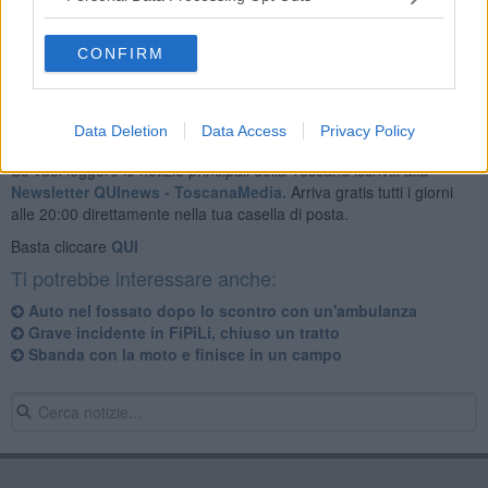
intervenuti i sanitari del 118 che hanno soccorso i feriti, tutti
coscienti, poi trasportati all'ospedale di Pontedera.
CONFIRM
Data Deletion
Data Access
Privacy Policy
Se vuoi leggere le notizie principali della Toscana iscriviti alla
Newsletter QUInews - ToscanaMedia.
Arriva gratis tutti i giorni
alle 20:00 direttamente nella tua casella di posta.
Basta cliccare
QUI
Ti potrebbe interessare anche:
Auto nel fossato dopo lo scontro con un'ambulanza
Grave incidente in FiPiLi, chiuso un tratto
Sbanda con la moto e finisce in un campo