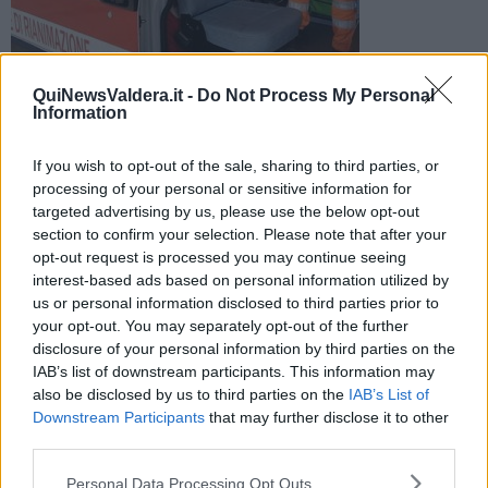
Tre le persone coinvolte. Sul posto sono intervenuti i sanitari
QuiNewsValdera.it -
Do Not Process My Personal
Information
del 118 che hanno soccorso i feriti poi trasportati all'ospedale
di Pontedera
If you wish to opt-out of the sale, sharing to third parties, or
processing of your personal or sensitive information for
targeted advertising by us, please use the below opt-out
section to confirm your selection. Please note that after your
opt-out request is processed you may continue seeing
SANTA MARIA A MONTE —
Un incidente è avvenuto avvenuto nel
interest-based ads based on personal information utilized by
pomeriggio di ieri in via Francesca sud a Ponticelli, nel comune di
us or personal information disclosed to third parties prior to
Santa Maria a Monte.
your opt-out. You may separately opt-out of the further
disclosure of your personal information by third parties on the
Secondo una prima ricostruzione due auto si sarebbero scontrate
frontalmente. Tre le persone coinvolte.
IAB’s list of downstream participants. This information may
also be disclosed by us to third parties on the
IAB’s List of
Downstream Participants
that may further disclose it to other
third parties.
Dopo l'impatto, avvenuto intorno alle 17,30, sul posto sono
Personal Data Processing Opt Outs